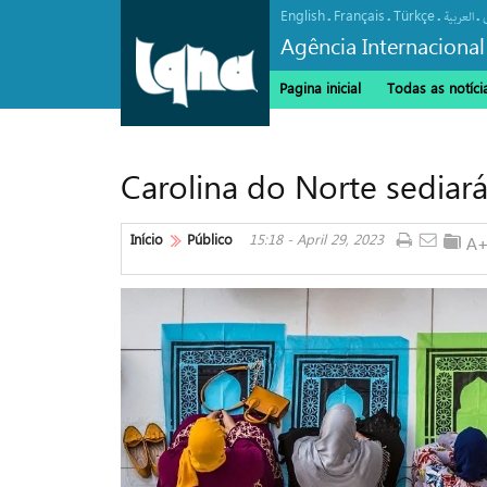
English
Français
Türkçe
.
.
.
.
العربیة
Agência Internacional
Pagina inicial
Todas as notíci
Carolina do Norte sediar
Início
Público
15:18 - April 29, 2023