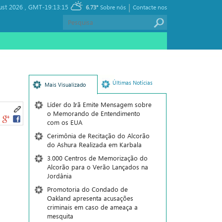
|
ust 2026 ,
GMT-19:13:15
6.73°
Sobre nós
Contacte nos
Últimas Notícias
Mais Visualizado
Líder do Irã Emite Mensagem sobre
o Memorando de Entendimento
com os EUA
Cerimônia de Recitação do Alcorão
do Ashura Realizada em Karbala
3.000 Centros de Memorização do
Alcorão para o Verão Lançados na
Jordânia
Promotoria do Condado de
Oakland apresenta acusações
criminais em caso de ameaça a
mesquita