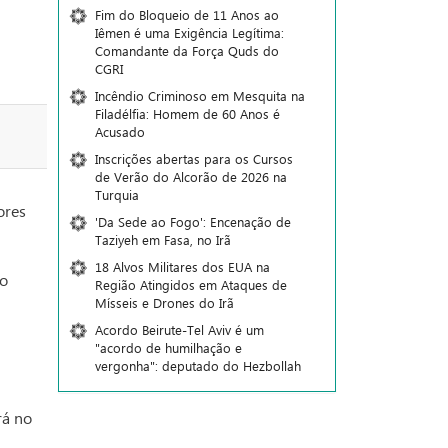
Fim do Bloqueio de 11 Anos ao
Iêmen é uma Exigência Legítima:
Comandante da Força Quds do
CGRI
Incêndio Criminoso em Mesquita na
Filadélfia: Homem de 60 Anos é
Acusado
Inscrições abertas para os Cursos
de Verão do Alcorão de 2026 na
Turquia
ores
'Da Sede ao Fogo': Encenação de
Taziyeh em Fasa, no Irã
18 Alvos Militares dos EUA na
 o
Região Atingidos em Ataques de
Mísseis e Drones do Irã
Acordo Beirute-Tel Aviv é um
"acordo de humilhação e
vergonha": deputado do Hezbollah
rá no