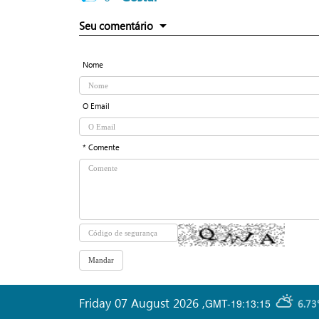
Seu comentário
Nome
O Email
* Comente
Friday 07 August 2026
,
GMT-19:13:15
6.73