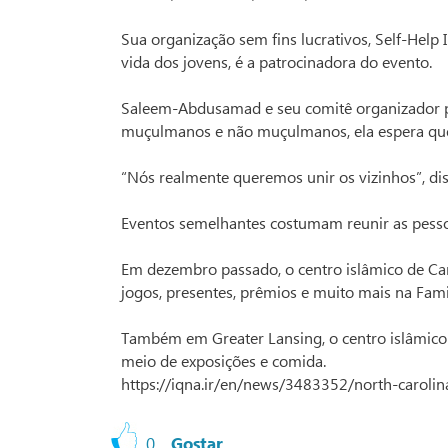
Sua organização sem fins lucrativos, Self-Help
vida dos jovens, é a patrocinadora do evento.
Saleem-Abdusamad e seu comitê organizador p
muçulmanos e não muçulmanos, ela espera que
“Nós realmente queremos unir os vizinhos”, d
Eventos semelhantes costumam reunir as pesso
Em dezembro passado, o centro islâmico de Cam
jogos, presentes, prêmios e muito mais na Fami
Também em Greater Lansing, o centro islâmico s
meio de exposições e comida.
https://iqna.ir/en/news/3483352/north-carolina-
0
Gostar