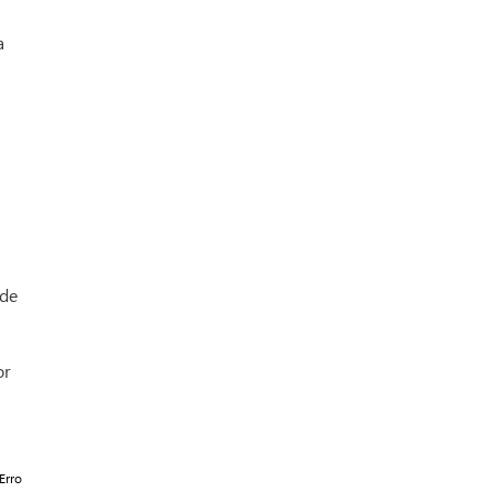
a
 de
or
Erro