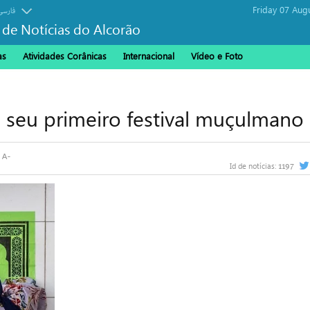
Friday 07 Aug
فارسی
 de Notícias do Alcorão
as
Atividades Corânicas
Internacional
Vídeo e Foto
á seu primeiro festival muçulmano
1197
Id de notícias: