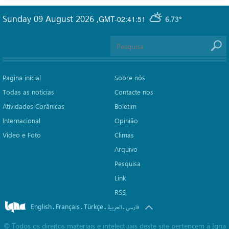
Sunday 09 August 2026
,
GMT-02:41:51
6.73°
Pagina inicial
Sobre nós
Todas as notícias
Contacte nos
Atividades Corânicas
Boletim
Internacional
Opinião
Vídeo e Foto
Climas
Arquivo
Pesquisa
Link
RSS
English
Français
Türkçe
.
.
.
.
فارسی
العربیة
©
Todos os direitos materiais e intelectuais deste site pertencem à Iqna