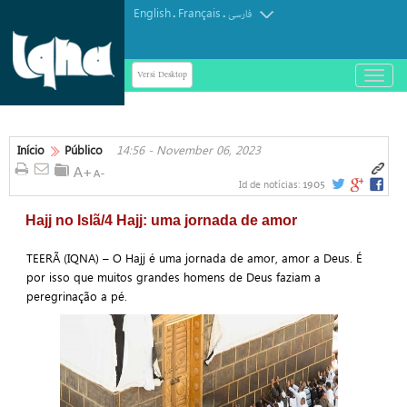
English
Français
.
.
فارسی
Versi Desktop
باز
و
بسته
کردن
منو
Início
Público
14:56 - November 06, 2023
1905
Id de notícias:
Hajj no Islã/4 Hajj: uma jornada de amor
TEERÃ (IQNA) – O Hajj é uma jornada de amor, amor a Deus. É
por isso que muitos grandes homens de Deus faziam a
peregrinação a pé.