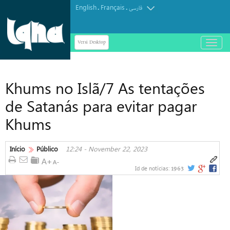
English
Français
.
.
فارسی
Versi Desktop
باز
و
بسته
کردن
Khums no Islã/7 As tentações
منو
de Satanás para evitar pagar
Khums
Início
Público
12:24 - November 22, 2023
1963
Id de notícias: