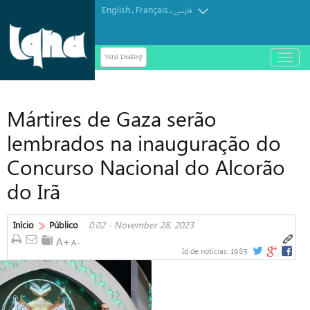
English
Français
.
.
فارسی
Versi Desktop
باز
و
بسته
کردن
Mártires de Gaza serão
منو
lembrados na inauguração do
Concurso Nacional do Alcorão
do Irã
Início
Público
0:02 - November 28, 2023
1985
Id de notícias: