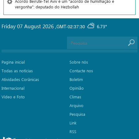
Acordo Beirute-Tel Aviv é um "acordo de humilhação e
vergonha": deputado do Hezbollah
Friday 07 August 2026
,
GMT-02:37:30
6.73°
Pagina inicial
Sobre nós
Todas as notícias
Contacte nos
Atividades Corânicas
Boletim
Internacional
Opinião
Vídeo e Foto
Climas
Arquivo
Pesquisa
Link
RSS