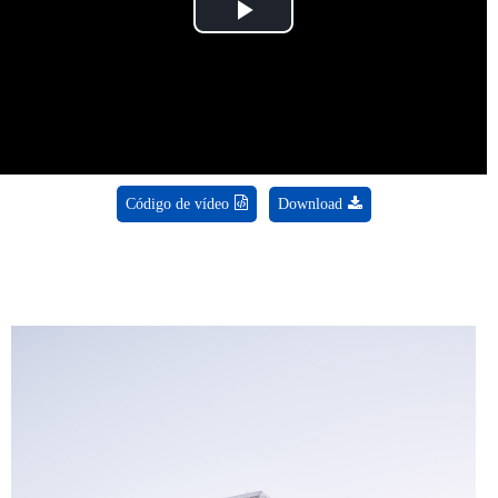
Play
Video
Código de vídeo
Download