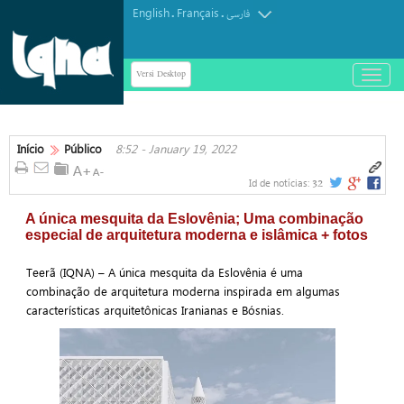
English
Français
.
.
فارسی
Versi Desktop
باز
و
بسته
کردن
منو
Início
Público
8:52 - January 19, 2022
32
Id de notícias:
A única mesquita da Eslovênia; Uma combinação
especial de arquitetura moderna e islâmica + fotos
Teerã (IQNA) – A única mesquita da Eslovênia é uma
combinação de arquitetura moderna inspirada em algumas
características arquitetônicas Iranianas e Bósnias.