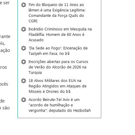
e ser
Fim do Bloqueio de 11 Anos ao
Iêmen é uma Exigência Legítima:
Comandante da Força Quds do
CGRI
Incêndio Criminoso em Mesquita na
Filadélfia: Homem de 60 Anos é
rante
Acusado
is,
'Da Sede ao Fogo': Encenação de
lação
Taziyeh em Fasa, no Irã
Inscrições abertas para os Cursos
tros
de Verão do Alcorão de 2026 na
Turquia
18 Alvos Militares dos EUA na
ocês
Região Atingidos em Ataques de
Mísseis e Drones do Irã
Acordo Beirute-Tel Aviv é um
 de
"acordo de humilhação e
m são
vergonha": deputado do Hezbollah