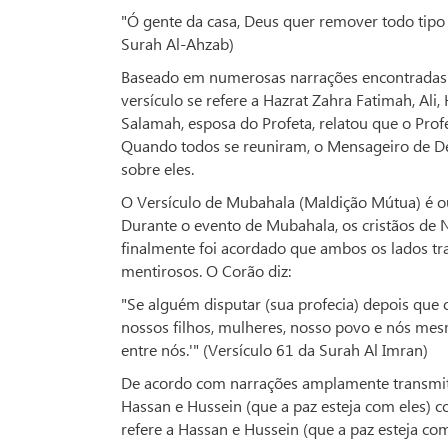
"Ó gente da casa, Deus quer remover todo tipo 
Surah Al-Ahzab)
Baseado em numerosas narrações encontradas ta
versículo se refere a Hazrat Zahra Fatimah, Al
Salamah, esposa do Profeta, relatou que o Profe
Quando todos se reuniram, o Mensageiro de De
sobre eles.
O Versículo de Mubahala (Maldição Mútua) é ou
Durante o evento de Mubahala, os cristãos de 
finalmente foi acordado que ambos os lados tr
mentirosos. O Corão diz:
"Se alguém disputar (sua profecia) depois que
nossos filhos, mulheres, nosso povo e nós me
entre nós.'" (Versículo 61 da Surah Al Imran)
De acordo com narrações amplamente transmitida
Hassan e Hussein (que a paz esteja com eles) co
refere a Hassan e Hussein (que a paz esteja com