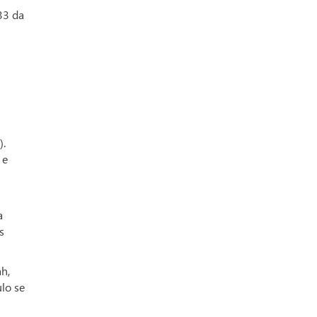
33 da
).
 e
a
s
ah,
ulo se