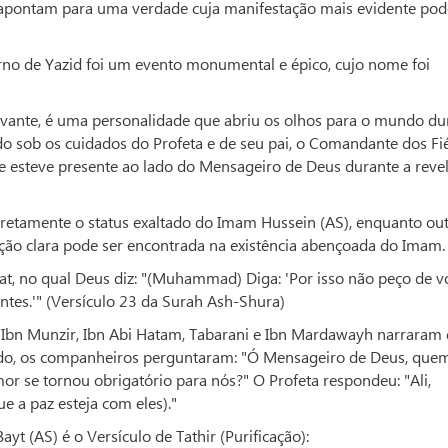
o apontam para uma verdade cuja manifestação mais evidente pod
rno de Yazid foi um evento monumental e épico, cujo nome foi
evante, é uma personalidade que abriu os olhos para o mundo du
o sob os cuidados do Profeta e de seu pai, o Comandante dos Fié
 ele esteve presente ao lado do Mensageiro de Deus durante a reve
retamente o status exaltado do Imam Hussein (AS), enquanto ou
ção clara pode ser encontrada na existência abençoada do Imam.
t, no qual Deus diz: "(Muhammad) Diga: 'Por isso não peço de v
ntes.'" (Versículo 23 da Surah Ash-Shura)
Ibn Munzir, Ibn Abi Hatam, Tabarani e Ibn Mardawayh narraram
lado, os companheiros perguntaram: "Ó Mensageiro de Deus, que
r se tornou obrigatório para nós?" O Profeta respondeu: "Ali,
e a paz esteja com eles)."
ayt (AS) é o Versículo de Tathir (Purificação):