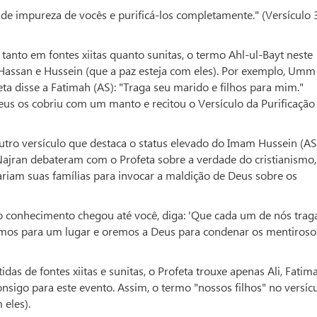
de impureza de vocês e purificá-los completamente." (Versículo 
nto em fontes xiitas quanto sunitas, o termo Ahl-ul-Bayt neste
i, Hassan e Hussein (que a paz esteja com eles). Por exemplo, Umm
ta disse a Fatimah (AS): "Traga seu marido e filhos para mim."
us os cobriu com um manto e recitou o Versículo da Purificação
tro versículo que destaca o status elevado do Imam Hussein (AS
Najran debateram com o Profeta sobre a verdade do cristianismo,
ariam suas famílias para invocar a maldição de Deus sobre os
 o conhecimento chegou até você, diga: 'Que cada um de nós trag
smos para um lugar e oremos a Deus para condenar os mentiroso
s de fontes xiitas e sunitas, o Profeta trouxe apenas Ali, Fatim
nsigo para este evento. Assim, o termo "nossos filhos" no versíc
 eles).