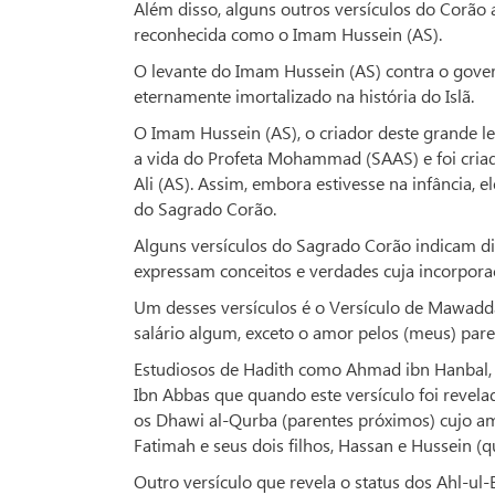
Além disso, alguns outros versículos do Corã
reconhecida como o Imam Hussein (AS).
O levante do Imam Hussein (AS) contra o gove
eternamente imortalizado na história do Islã.
O Imam Hussein (AS), o criador deste grande l
a vida do Profeta Mohammad (SAAS) e foi criad
Ali (AS). Assim, embora estivesse na infância,
do Sagrado Corão.
Alguns versículos do Sagrado Corão indicam di
expressam conceitos e verdades cuja incorpora
Um desses versículos é o Versículo de Mawadda
salário algum, exceto o amor pelos (meus) pare
Estudiosos de Hadith como Ahmad ibn Hanbal, 
Ibn Abbas que quando este versículo foi reve
os Dhawi al-Qurba (parentes próximos) cujo amo
Fatimah e seus dois filhos, Hassan e Hussein (qu
Outro versículo que revela o status dos Ahl-ul-B