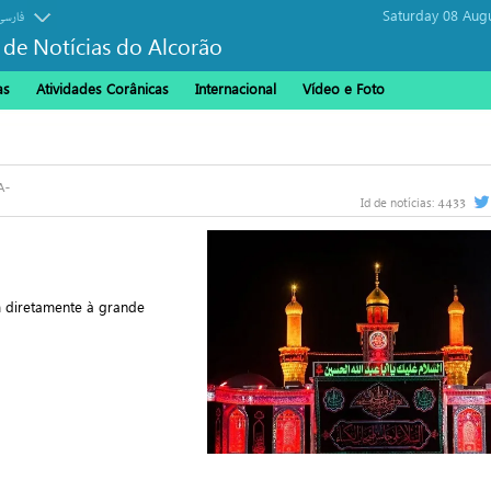
Saturday 08 Aug
فارسی
 de Notícias do Alcorão
as
Atividades Corânicas
Internacional
Vídeo e Foto
4433
Id de notícias:
 diretamente à grande