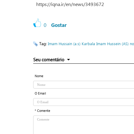
https://iqna.ir/en/news/3493672
0
Gostar
Tag:
Imam Hussain (a.s)
Karbala
Imam Hussein (AS) no
Seu comentário
Nome
O Email
* Comente