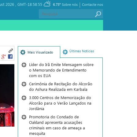
|
ust 2026 ,
GMT-18:58:55
6.73°
Sobre nós
Contacte nos
Últimas Notícias
Mais Visualizado
Líder do Irã Emite Mensagem sobre
o Memorando de Entendimento
com os EUA
Cerimônia de Recitação do Alcorão
do Ashura Realizada em Karbala
3.000 Centros de Memorização do
Alcorão para o Verão Lançados na
Jordânia
Promotoria do Condado de
Oakland apresenta acusações
criminais em caso de ameaça a
mesquita