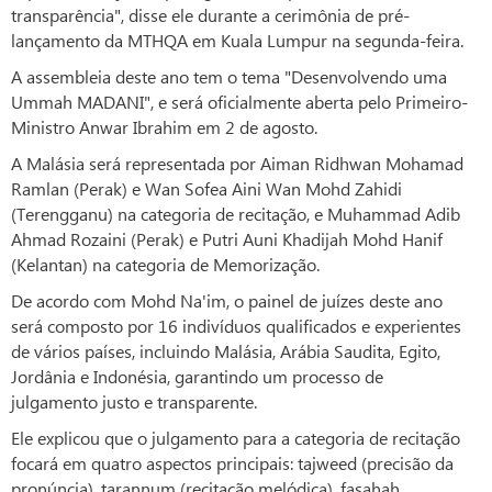
transparência", disse ele durante a cerimônia de pré-
lançamento da MTHQA em Kuala Lumpur na segunda-feira.
A assembleia deste ano tem o tema "Desenvolvendo uma
Ummah MADANI", e será oficialmente aberta pelo Primeiro-
Ministro Anwar Ibrahim em 2 de agosto.
A Malásia será representada por Aiman Ridhwan Mohamad
Ramlan (Perak) e Wan Sofea Aini Wan Mohd Zahidi
(Terengganu) na categoria de recitação, e Muhammad Adib
Ahmad Rozaini (Perak) e Putri Auni Khadijah Mohd Hanif
(Kelantan) na categoria de Memorização.
De acordo com Mohd Na'im, o painel de juízes deste ano
será composto por 16 indivíduos qualificados e experientes
de vários países, incluindo Malásia, Arábia Saudita, Egito,
Jordânia e Indonésia, garantindo um processo de
julgamento justo e transparente.
Ele explicou que o julgamento para a categoria de recitação
focará em quatro aspectos principais: tajweed (precisão da
pronúncia), tarannum (recitação melódica), fasahah