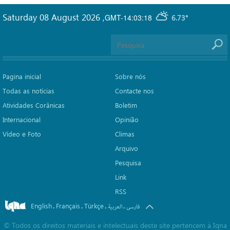
Saturday 08 August 2026
,
GMT-14:03:18
6.73°
Pagina inicial
Sobre nós
Todas as notícias
Contacte nos
Atividades Corânicas
Boletim
Internacional
Opinião
Vídeo e Foto
Climas
Arquivo
Pesquisa
Link
RSS
English
Français
Türkçe
.
.
.
.
فارسی
العربیة
©
Todos os direitos materiais e intelectuais deste site pertencem à Iqna