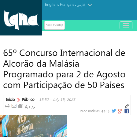
English
Français
.
.
فارسی
Versi Desktop
باز
و
بسته
کردن
65º Concurso Internacional de
منو
Alcorão da Malásia
Programado para 2 de Agosto
com Participação de 50 Países
Início
Público
15:52 - July 15, 2025
4483
Id de notícias: