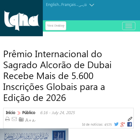
English
Français
.
.
فارسی
Versi Desktop
باز
و
بسته
کردن
Prêmio Internacional do
منو
Sagrado Alcorão de Dubai
Recebe Mais de 5.600
Inscrições Globais para a
Edição de 2026
Início
Público
6:16 - July 24, 2025
4525
Id de notícias: