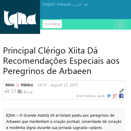
English
Français
.
.
فارسی
Versi Desktop
باز
و
بسته
کردن
Principal Clérigo Xiita Dá
منو
Recomendações Especiais aos
Peregrinos de Arbaeen
Início
Público
14:51 - August 12, 2025
4618
Id de notícias:
IQNA – O Grande Aiatolá Ali al-Sistani pediu aos peregrinos de
Arbaeen que mantenham a oração pontual, sinceridade de coração
e modéstia digna durante sua jornada sagrada—pilares