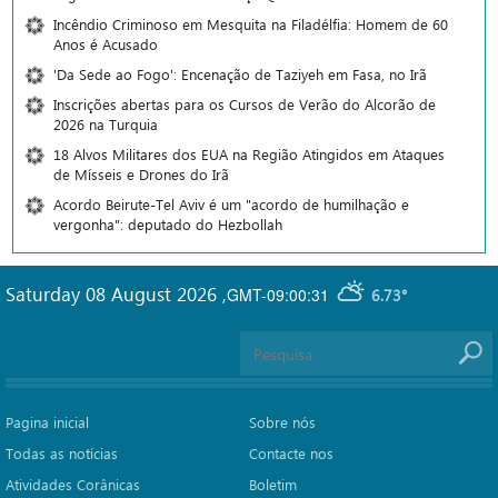
Incêndio Criminoso em Mesquita na Filadélfia: Homem de 60
Anos é Acusado
'Da Sede ao Fogo': Encenação de Taziyeh em Fasa, no Irã
Inscrições abertas para os Cursos de Verão do Alcorão de
2026 na Turquia
18 Alvos Militares dos EUA na Região Atingidos em Ataques
de Mísseis e Drones do Irã
Acordo Beirute-Tel Aviv é um "acordo de humilhação e
vergonha": deputado do Hezbollah
Saturday 08 August 2026
,
GMT-09:00:31
6.73°
Pagina inicial
Sobre nós
Todas as notícias
Contacte nos
Atividades Corânicas
Boletim