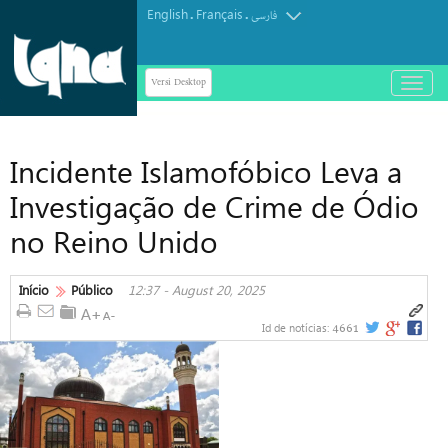
English
Français
.
.
فارسی
Versi Desktop
باز
و
بسته
کردن
Incidente Islamofóbico Leva a
منو
Investigação de Crime de Ódio
no Reino Unido
Início
Público
12:37 - August 20, 2025
4661
Id de notícias: