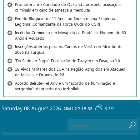
Promotoria do Condado de Oakland apresenta acusações
criminais em caso de ameaça a mesquita
Fim do Bloqueio de 11 Anos ao Iêmen é uma Exigência
Legítima: Comandante da Força Quds do CGRI
Incêndio Criminoso em Mesquita na Filadélfia: Homem de 60
Anos é Acusado
Inscrições abertas para os Cursos de Verão do Alcorão de
2026 na Turquia
'Da Sede ao Fogo': Encenação de Taziyeh em Fasa, no Irã
18 Alvos Militares dos EUA na Região Atingidos em Ataques
de Mísseis e Drones do Irã
Acordo Beirute-Tel Aviv é um "acordo de humilhação e
vergonha": deputado do Hezbollah
Saturday 08 August 2026
,
GMT-22:18:53
6.73°