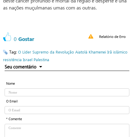
deste câncer profundo e mortal da região e desperte e una
as nações muçulmanas umas com as outras.
Relatório de Erro
0
Gostar
Tag:
O Líder Supremo da Revolução
Aiatolá Khamenei
Irã islâmico
resistência
Israel
Palestina
Seu comentário
Nome
O Email
* Comente