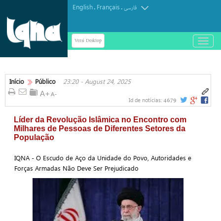
English
Français
.
.
فارسی
Versi Desktop
باز
و
بسته
کردن
منو
Início
Público
23:20 - August 24, 2025
4679
Id de notícias:
Líder da Revolução Islâmica no Encontro com
Milhares de Pessoas de Diferentes Setores da
População
IQNA - O Escudo de Aço da Unidade do Povo, Autoridades e
Forças Armadas Não Deve Ser Prejudicado