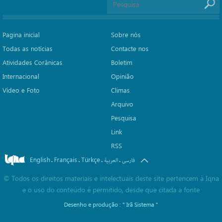
Pagina inicial
Sobre nós
Todas as notícias
Contacte nos
Atividades Corânicas
Boletim
Internacional
Opinião
Vídeo e Foto
Climas
Arquivo
Pesquisa
Link
RSS
English
Français
Türkçe
.
.
.
.
فارسی
العربیة
©
Todos os direitos materiais e intelectuais deste site pertencem à Iqna
e o uso do conteúdo é permitido, desde que citada a fonte
Desenho e produção :
" Irã Sistema "