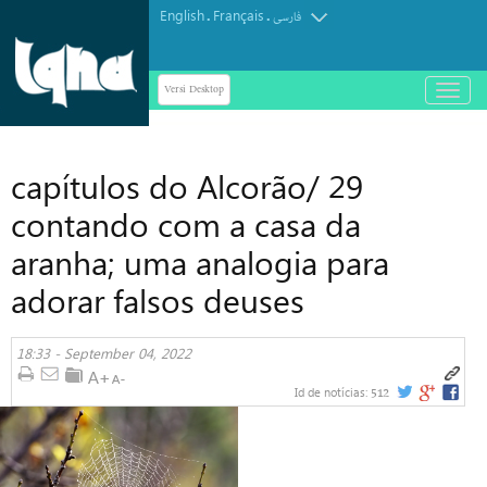
English
Français
.
.
فارسی
Versi Desktop
باز
و
بسته
کردن
capítulos do Alcorão/ 29
منو
contando com a casa da
aranha; uma analogia para
adorar falsos deuses
18:33 - September 04, 2022
512
Id de notícias: