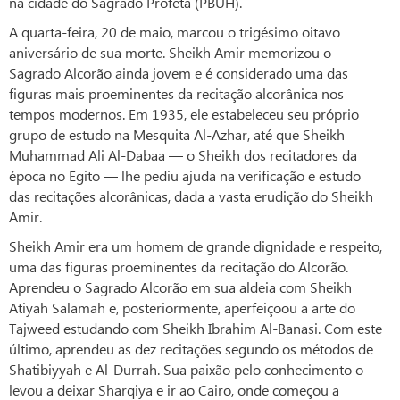
na cidade do Sagrado Profeta (PBUH).
A quarta-feira, 20 de maio, marcou o trigésimo oitavo
aniversário de sua morte. Sheikh Amir memorizou o
Sagrado Alcorão ainda jovem e é considerado uma das
figuras mais proeminentes da recitação alcorânica nos
tempos modernos. Em 1935, ele estabeleceu seu próprio
grupo de estudo na Mesquita Al-Azhar, até que Sheikh
Muhammad Ali Al-Dabaa — o Sheikh dos recitadores da
época no Egito — lhe pediu ajuda na verificação e estudo
das recitações alcorânicas, dada a vasta erudição do Sheikh
Amir.
Sheikh Amir era um homem de grande dignidade e respeito,
uma das figuras proeminentes da recitação do Alcorão.
Aprendeu o Sagrado Alcorão em sua aldeia com Sheikh
Atiyah Salamah e, posteriormente, aperfeiçoou a arte do
Tajweed estudando com Sheikh Ibrahim Al-Banasi. Com este
último, aprendeu as dez recitações segundo os métodos de
Shatibiyyah e Al-Durrah. Sua paixão pelo conhecimento o
levou a deixar Sharqiya e ir ao Cairo, onde começou a