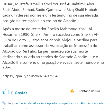
Husari, Mustafa Ismail, Kamel Youssef Al-Bahtimi, Abdul
Basit Abdul Samad, Sadiq Qamhawi e Rizq Khalil Hibbah —
cada um desses nomes é um testemunho de sua elevada
posição na recitação e no ensino do Alcorão.
Após a morte do recitador Sheikh Mahmoud Khalil Al-
Husari em 1980, Sheikh Amir o sucedeu como Sheikh Al-
Qura do Egito. Quatro anos depois, viajou a Medina para
trabalhar como assessor da Associação de Impressão do
Alcorão do Rei Fahd. Lá permaneceu até sua morte,
dedicando sua vida ao serviço do Sagrado Alcorão — e o
Alcorão lhe conferiu uma posição elevada neste mundo e no
além.
https://iqna.ir/en/news/3497554
Relatório de Erro
0
Gostar
Tag:
recitação do Alcorão sagrado
competição do Alcorão sagrado