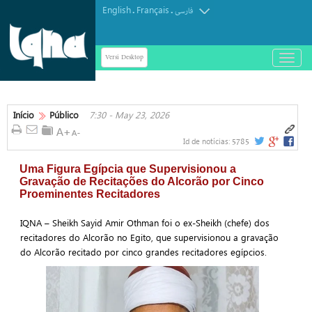
English
Français
.
.
فارسی
Versi Desktop
باز
و
بسته
کردن
منو
Início
Público
7:30 - May 23, 2026
5785
Id de notícias:
Uma Figura Egípcia que Supervisionou a
Gravação de Recitações do Alcorão por Cinco
Proeminentes Recitadores
IQNA – Sheikh Sayid Amir Othman foi o ex-Sheikh (chefe) dos
recitadores do Alcorão no Egito, que supervisionou a gravação
do Alcorão recitado por cinco grandes recitadores egípcios.