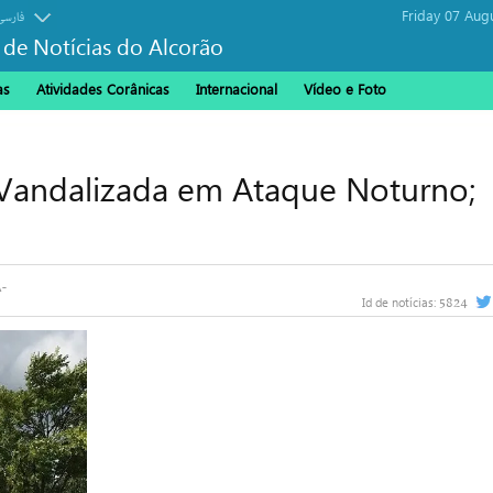
Friday 07 Aug
فارسی
 de Notícias do Alcorão
as
Atividades Corânicas
Internacional
Vídeo e Foto
Vandalizada em Ataque Noturno;
5824
Id de notícias: