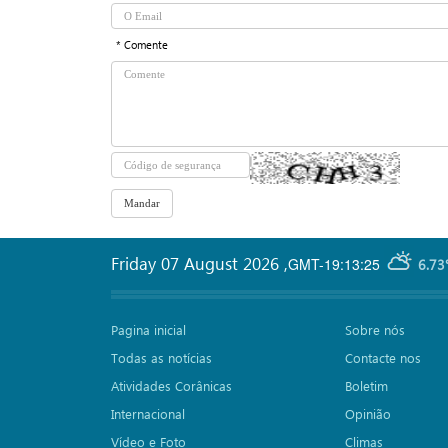
* Comente
Friday 07 August 2026
,
GMT-19:13:25
6.73
Pagina inicial
Sobre nós
Todas as notícias
Contacte nos
Atividades Corânicas
Boletim
Internacional
Opinião
Vídeo e Foto
Climas