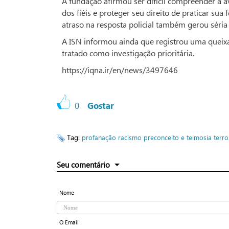
A fundação afirmou ser difícil compreender a a
dos fiéis e proteger seu direito de praticar su
atraso na resposta policial também gerou séri
A ISN informou ainda que registrou uma queixa c
tratado como investigação prioritária.
https://iqna.ir/en/news/3497646
0
Gostar
Tag:
profanação
racismo
preconceito e teimosia
terr
Seu comentário
Nome
O Email