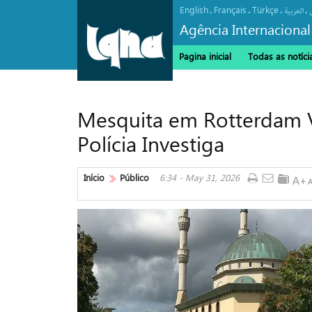
English
Français
Türkçe
.
.
.
.
العربیة
Agência Internacional
Pagina inicial
Todas as notíci
Mesquita em Rotterdam 
Polícia Investiga
Início
Público
6:34 - May 31, 2026