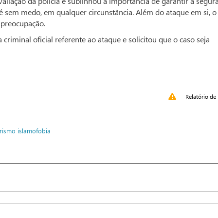
valiação da polícia e sublinhou a importância de garantir a segur
a fé sem medo, em qualquer circunstância. Além do ataque em si, o
a preocupação.
riminal oficial referente ao ataque e solicitou que o caso seja
Relatório de 
orismo
islamofobia