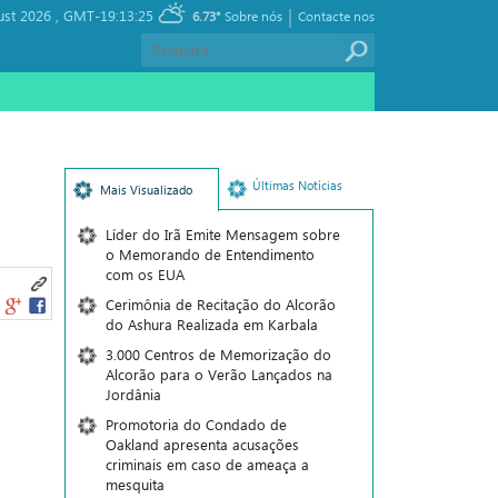
|
ust 2026 ,
GMT-19:13:25
6.73°
Sobre nós
Contacte nos
Últimas Notícias
Mais Visualizado
Líder do Irã Emite Mensagem sobre
o Memorando de Entendimento
com os EUA
Cerimônia de Recitação do Alcorão
do Ashura Realizada em Karbala
3.000 Centros de Memorização do
Alcorão para o Verão Lançados na
Jordânia
Promotoria do Condado de
Oakland apresenta acusações
criminais em caso de ameaça a
mesquita