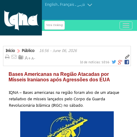
English
Français
.
.
فارسی
Versi Desktop
باز
و
بسته
کردن
منو
Início
Público
16:56 - June 06, 2026
5856
Id de notícias:
Bases Americanas na Região Atacadas por
Mísseis Iranianos após Agressões dos EUA
IQNA – Bases americanas na região foram alvo de um ataque
retaliativo de mísseis lançados pelo Corpo da Guarda
Revolucionária Islâmica (IRGC) no sábado.