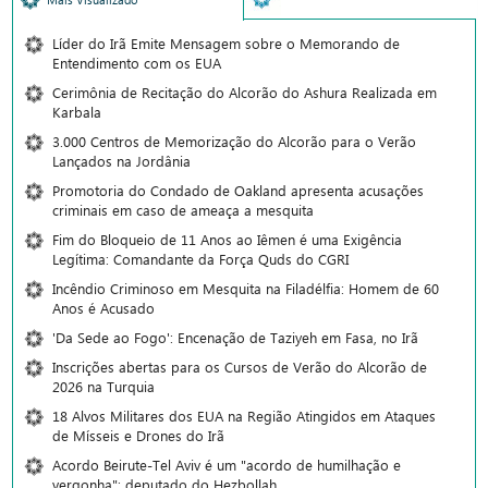
Líder do Irã Emite Mensagem sobre o Memorando de
Entendimento com os EUA
Cerimônia de Recitação do Alcorão do Ashura Realizada em
Karbala
3.000 Centros de Memorização do Alcorão para o Verão
Lançados na Jordânia
Promotoria do Condado de Oakland apresenta acusações
criminais em caso de ameaça a mesquita
Fim do Bloqueio de 11 Anos ao Iêmen é uma Exigência
Legítima: Comandante da Força Quds do CGRI
Incêndio Criminoso em Mesquita na Filadélfia: Homem de 60
Anos é Acusado
'Da Sede ao Fogo': Encenação de Taziyeh em Fasa, no Irã
Inscrições abertas para os Cursos de Verão do Alcorão de
2026 na Turquia
18 Alvos Militares dos EUA na Região Atingidos em Ataques
de Mísseis e Drones do Irã
Acordo Beirute-Tel Aviv é um "acordo de humilhação e
vergonha": deputado do Hezbollah