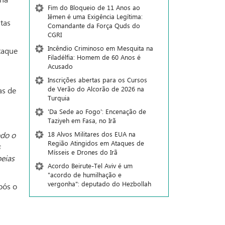
Fim do Bloqueio de 11 Anos ao
Iêmen é uma Exigência Legítima:
tas
Comandante da Força Quds do
CGRI
Incêndio Criminoso em Mesquita na
taque
Filadélfia: Homem de 60 Anos é
Acusado
Inscrições abertas para os Cursos
de Verão do Alcorão de 2026 na
as de
Turquia
'Da Sede ao Fogo': Encenação de
Taziyeh em Fasa, no Irã
18 Alvos Militares dos EUA na
odo o
Região Atingidos em Ataques de
s
Mísseis e Drones do Irã
eias
Acordo Beirute-Tel Aviv é um
"acordo de humilhação e
vergonha": deputado do Hezbollah
pós o