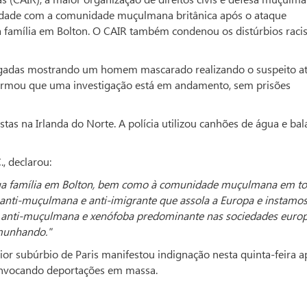
riedade com a comunidade muçulmana britânica após o ataque
a família em Bolton. O CAIR também condenou os distúrbios racis
lgadas mostrando um homem mascarado realizando o suspeito a
onfirmou que uma investigação está em andamento, sem prisões
stas na Irlanda do Norte. A polícia utilizou canhões de água e bal
, declarou:
sua família em Bolton, bem como à comunidade muçulmana em t
anti-muçulmana e anti-imigrante que assola a Europa e instamo
ca anti-muçulmana e xenófoba predominante nas sociedades europ
emunhando."
r subúrbio de Paris manifestou indignação nesta quinta-feira a
convocando deportações em massa.