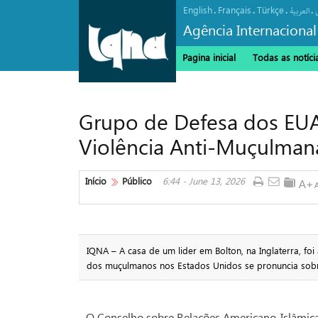
English
Français
Türkçe
.
.
.
.
العربیة
Agência Internacional
Pagina inicial
Todas as notíci
Grupo de Defesa dos EUA
Violência Anti-Muçulman
Início
Público
6:44 - June 13, 2026
IQNA – A casa de um lider em Bolton, na Inglaterra, fo
dos muçulmanos nos Estados Unidos se pronuncia sobr
O Conselho sobre Relações Americano-Islâmicas