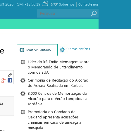
|
ust 2026 ,
GMT-18:56:19
6.73°
Sobre nós
Contacte nos
 e
Últimas Notícias
Mais Visualizado
Líder do Irã Emite Mensagem sobre
o Memorando de Entendimento
com os EUA
Cerimônia de Recitação do Alcorão
do Ashura Realizada em Karbala
3.000 Centros de Memorização do
Alcorão para o Verão Lançados na
sa
Jordânia
Promotoria do Condado de
Oakland apresenta acusações
criminais em caso de ameaça a
mesquita
ana