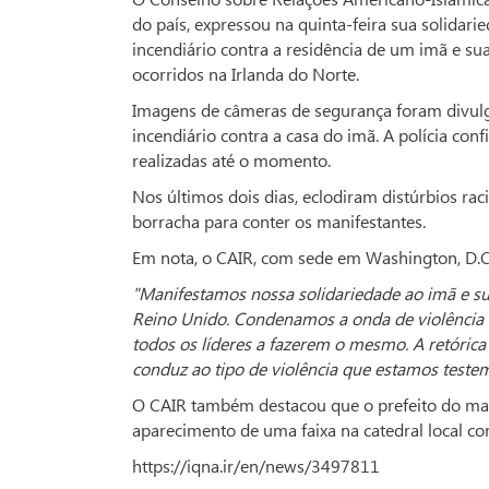
do país, expressou na quinta-feira sua solida
incendiário contra a residência de um imã e su
ocorridos na Irlanda do Norte.
Imagens de câmeras de segurança foram divu
incendiário contra a casa do imã. A polícia c
realizadas até o momento.
Nos últimos dois dias, eclodiram distúrbios raci
borracha para conter os manifestantes.
Em nota, o CAIR, com sede em Washington, D.C.
"Manifestamos nossa solidariedade ao imã e 
Reino Unido. Condenamos a onda de violência 
todos os líderes a fazerem o mesmo. A retóri
conduz ao tipo de violência que estamos test
O CAIR também destacou que o prefeito do maio
aparecimento de uma faixa na catedral local 
https://iqna.ir/en/news/3497811