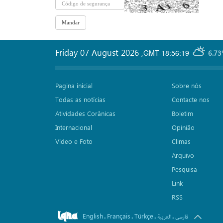
Friday 07 August 2026
,
GMT-18:56:19
6.73
Pagina inicial
Sobre nós
Todas as notícias
Contacte nos
Atividades Corânicas
Boletim
Internacional
Opinião
Vídeo e Foto
Climas
Arquivo
Pesquisa
Link
RSS
English
Français
Türkçe
.
.
.
.
فارسی
العربیة