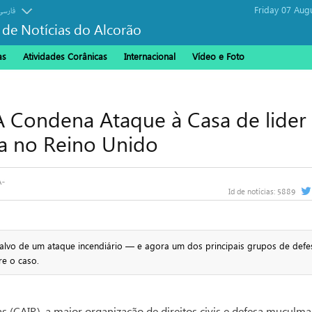
Friday 07 Aug
فارسی
 de Notícias do Alcorão
as
Atividades Corânicas
Internacional
Vídeo e Foto
 Condena Ataque à Casa de lider
a no Reino Unido
5889
Id de notícias:
i alvo de um ataque incendiário — e agora um dos principais grupos de defe
e o caso.
 (CAIR), a maior organização de direitos civis e defesa muçulm