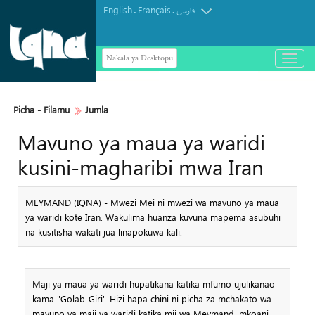
English
Français
.
.
فارسی
Nakala ya Desktopu
باز
و
بسته
کردن
منو
Picha‎ - Filamu‎
Jumla
Mavuno ya maua ya waridi
kusini-magharibi mwa Iran
MEYMAND (IQNA) - Mwezi Mei ni mwezi wa mavuno ya maua
ya waridi kote Iran. Wakulima huanza kuvuna mapema asubuhi
na kusitisha wakati jua linapokuwa kali.
Maji ya maua ya waridi hupatikana katika mfumo ujulikanao
kama "Golab-Giri'. Hizi hapa chini ni picha za mchakato wa
mavuno ya maji ya waridi katika mji wa Meymand, mkoani