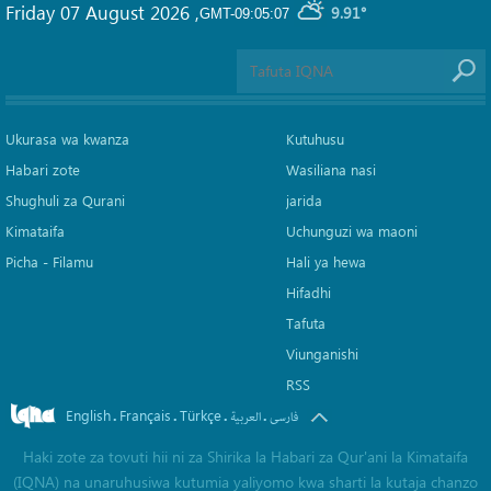
Friday 07 August 2026
,
9.91°
GMT-09:05:07
Ukurasa wa kwanza
Kutuhusu
Habari zote
Wasiliana nasi
Shughuli za Qurani
jarida
Kimataifa
Uchunguzi wa maoni
Picha‎ - Filamu‎
Hali ya hewa
Hifadhi
Tafuta
Viunganishi
RSS
English
Français
Türkçe
.
.
.
.
فارسی
العربیة
Haki zote za tovuti hii ni za Shirika la Habari za Qur'ani la Kimataifa
(IQNA) na unaruhusiwa kutumia yaliyomo kwa sharti la kutaja chanzo