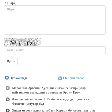
* Шарҳ
Пурхонанда
Охирин хабар
Маросими Арбаини Ҳусайнӣ ҷилваи беназири умқи
пайвандҳои эътиқодии ду миллати Эрону Ироқ
Фаъоли сиёсии кениягӣ: Раҳбари шаҳид дар ҳимоя аз
Фаластин устувор буд
Ҳифзи мероси асили китобати Қуръон бо қалами хаттоти