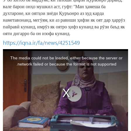
вале барои онҳо мушкил аст, гуфт: “Ман ҳамеша ба
духтароне, ки оятҳои зиёди Қуръонро аз худ карда
наметавонанд, мегӯям, ки аз равиши ҳифзи як оят дар ҳаррӯз
пайравӣ кунанд, имрӯз як оятро ҳифз кунанд ва рӯзи баъд як
ояти дигарро ба он изофа кунанд.
https://iqna.ir/fa/news/4251549
This
is
a
The media could not be loaded, either because the server or
modal
window.
network failed or because the format is not supported.