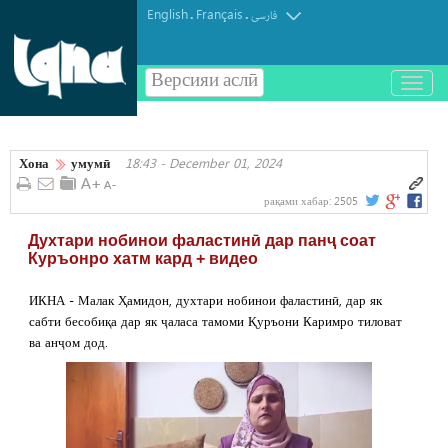
English
Français
.
.
فارسی
Версияи аслӣ
باز
و
بسته
کردن
Хона
умумӣ
18:43 - December 01, 2024
منو
рақами хабар:
2505
Духтари нобинои фаластинӣ дар панҷ соат
Куръонро хатм кард + видео
ИКНА - Малак Ҳамидон, духтари нобинои фаластинӣ, дар як
сабти бесобиқа дар як ҷаласа тамоми Қуръони Каримро тиловат
ва анҷом дод.