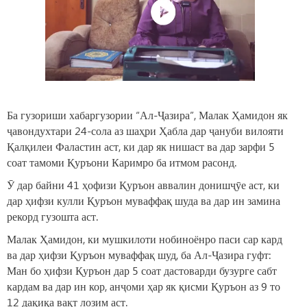
Ба гузориши хабаргузории “Ал-Ҷазира”, Малак Ҳамидон як
ҷавондухтари 24-сола аз шаҳри Ҳабла дар ҷануби вилояти
Қалқилеи Фаластин аст, ки дар як нишаст ва дар зарфи 5
соат тамоми Қуръони Каримро ба итмом расонд.
Ӯ дар байни 41 ҳофизи Қуръон аввалин донишҷӯе аст, ки
дар ҳифзи кулли Қуръон муваффақ шуда ва дар ин замина
рекорд гузошта аст.
Малак Ҳамидон, ки мушкилоти нобиноёнро паси сар кард
ва дар ҳифзи Қуръон муваффақ шуд, ба Ал-Ҷазира гуфт:
Ман бо ҳифзи Қуръон дар 5 соат дастоварди бузурге сабт
кардам ва дар ин кор, анҷоми ҳар як қисми Қуръон аз 9 то
12 дақиқа вақт лозим аст.