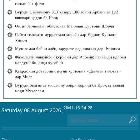
санъонӣ + филм
Вуруди 1 миллиону 813 ҳазору 188 зоири Арбаин аз 172
кишвари ҷаҳон ба Ироқ
Оғози барномаи тобистонаи Маҷмааи Қуръони Шорҷа
Сабти тиловати мурраттали қориён дар Радиои Қуръони
Уммон
Муколамаи байни адён; зарурате раднопазир дар Фаронса
Фаъолияти мавкибҳои қуръонӣ дар Арбаин; пайванди идораи
мардумӣ бо ишқи ҳусайнӣ
Қадрдонии доварони озмуни қуръонии «Давлати тиловат»
дар Миср
Вуруди беш аз се миллиону зоири хориҷӣ ба Ироқ аз аввали
моҳи Муҳаррам
GMT-16:24:28
Saturday 08 August 2026
,
Хона
Дар бораи мо