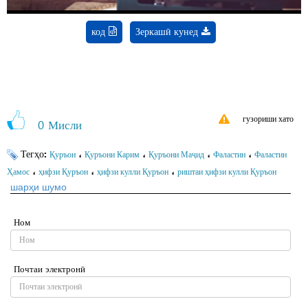
код
Зеркашӣ кунед
гузориши хато
0
Мисли
Тегҳо:
،
،
،
،
Қуръон
Қуръони Карим
Қуръони Маҷид
Фаластин
Фаластин
،
،
،
Ҳамос
ҳифзи Қуръон
ҳифзи кулли Қуръон
риштаи ҳифзи кулли Қуръон
шарҳи шумо
Ном
Почтаи электронӣ