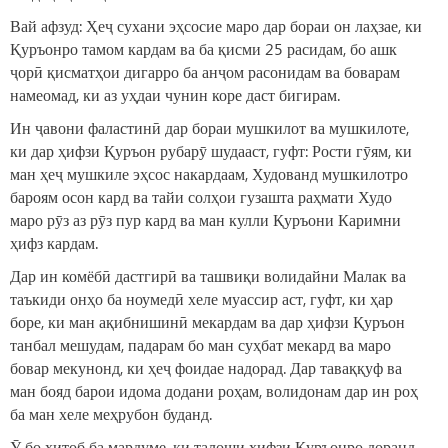
Вай афзуд: Ҳеҷ сухани эҳсосие маро дар бораи он лаҳзае, ки
Қуръонро тамом кардам ва ба қисми 25 расидам, бо ашк
ҷорӣ қисматҳои дигарро ба анҷом расонидам ва боварам
намеомад, ки аз уҳдаи чунин коре даст бигирам.
Ин ҷавони фаластинӣ дар бораи мушкилот ва мушкилоте,
ки дар ҳифзи Қуръон рубарӯ шудааст, гуфт: Рости гӯям, ки
ман ҳеҷ мушкиле эҳсос накардаам, Худованд мушкилотро
бароям осон кард ва тайи солҳои гузашта раҳмати Худо
маро рӯз аз рӯз пур кард ва ман кулли Қуръони Каримни
ҳифз кардам.
Дар ин комёбӣ дастгирӣ ва ташвиқи волидайни Малак ва
таъкиди онҳо ба ноумедӣ хеле муассир аст, гуфт, ки ҳар
боре, ки ман ақибнишинӣ мекардам ва дар ҳифзи Қуръон
танбал мешудам, падарам бо ман суҳбат мекард ва маро
бовар мекунонд, ки ҳеҷ фоидае надорад. Дар таваққуф ва
ман бояд барои идома додани роҳам, волидонам дар ин роҳ
ба ман хеле меҳрубон буданд.
Ӯ бо хитоб ба мардуме, ки талоши ҳифзи Қуръонро доранд,