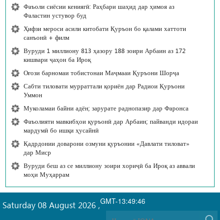
Фаъоли сиёсии кениягӣ: Раҳбари шаҳид дар ҳимоя аз
Фаластин устувор буд
Ҳифзи мероси асили китобати Қуръон бо қалами хаттоти
санъонӣ + филм
Вуруди 1 миллиону 813 ҳазору 188 зоири Арбаин аз 172
кишвари ҷаҳон ба Ироқ
Оғози барномаи тобистонаи Маҷмааи Қуръони Шорҷа
Сабти тиловати мурраттали қориён дар Радиои Қуръони
Уммон
Муколамаи байни адён; зарурате раднопазир дар Фаронса
Фаъолияти мавкибҳои қуръонӣ дар Арбаин; пайванди идораи
мардумӣ бо ишқи ҳусайнӣ
Қадрдонии доварони озмуни қуръонии «Давлати тиловат»
дар Миср
Вуруди беш аз се миллиону зоири хориҷӣ ба Ироқ аз аввали
моҳи Муҳаррам
GMT-13:49:46
Saturday 08 August 2026
,