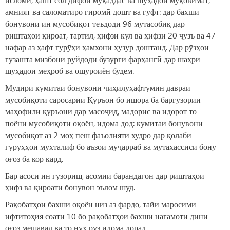
амният ва саломатиро гиромӣ дошт ва гуфт: дар бахши
бонувони ин мусобиқот теъдоди 96 мутасобиқ дар
риштаҳои қироат, тартил, ҳифзи кул ва ҳифзи 20 ҷузъ ва 47
нафар аз ҳафт гурӯҳи ҳамхонӣ ҳузур доштанд. Дар рӯзҳои
гузашта мизбони рӯйдоди бузурги фарҳангӣ дар шаҳри
шуҳадои меҳроб ва ошуроиён будем.
Мудири кумитаи бонувони чиҳилуҳафтумин давраи
мусобиқоти саросарии Қуръон бо ишора ба баргузории
маҳофили қуръонӣ дар масоҷид, мадорис ва идорот то
поёни мусобиқоти оқоён, идома дод: кумитаи бонувони
мусобиқот аз 2 моҳ пеш фаъолияти худро дар қолаби
гурӯҳҳои мухталиф бо аъзои муҷарраб ва мутахассиси бону
оғоз ба кор кард.
Бар асоси ин гузориш, асомии барандагон дар риштаҳои
ҳифз ва қироати бонувон эълом шуд.
Рақобатҳои бахши оқоён низ аз фардо, тайи маросими
ифтитоҳия соати 10 бо рақобатҳои бахши нағамоти динӣ
оғоз мешавад ва то нуҳ рӯз идома дорад.