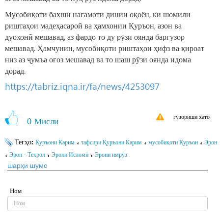
Мусобиқоти бахши нағамоти динии оқоён, ки шомили
риштаҳои мадеҳасароӣ ва ҳамхонии Қуръон, азон ва
дуохонӣ мешавад, аз фардо то ду рӯзи оянда баргузор
мешавад. Ҳамчунин, мусобиқоти риштаҳои ҳифз ва қироат
низ аз ҷумъа оғоз мешавад ва то шаш рӯзи оянда идома
дорад.
https://tabriz.iqna.ir/fa/news/4253097
гузориши хато
0
Мисли
Тегҳо:
،
،
،
Қуръони Карим
тафсири Қуръони Карим
мусобиқоти Қуръон
Эрон
،
،
،
Эрон - Теҳрон
Эрони Исломӣ
Эрони имрӯз
шарҳи шумо
Ном