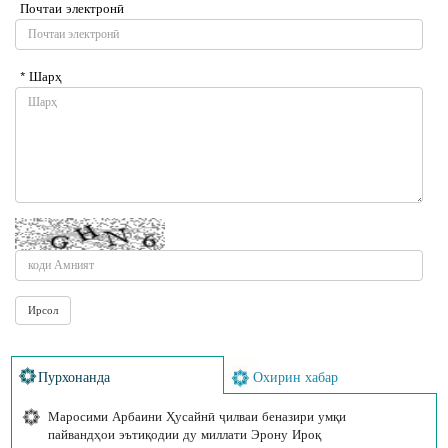
Почтаи электронӣ
* Шарҳ
Пурхонанда
Охирин хабар
Маросими Арбаини Ҳусайнӣ ҷилваи беназири умқи
пайвандҳои эътиқодии ду миллати Эрону Ироқ