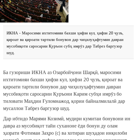
ИКНА - Маросими ихтитомияи бахши ҳифзи кул, ҳифзи 20 ҷузъ,
қироат ва қироати тартили бонувон дар чиҳилуҳафтумин давраи
мусобиқоти саросарии Қуръон субҳ имрӯз дар Табрез баргузор
шуд.
Ба гузориши ИКНА аз Озарбойҷони Шарқӣ, маросими
ихтитомияи бахши ҳифзи кул, ҳифзи 20 ҷузъ, қироат ва
қироати тартили бонувон дар чиҳилуҳафтумин давраи
мусобиқоти саросарии Қуръони Карим субҳи имрӯз бо
тиловати Маҳдии Ғуломнажод, қории байналмилалӣ дар
мусаллои Табрез баргузор шуд.
Дар ибтидо Марями Козимӣ, мудири кумитаи бонувони ин
давра аз мусобиқот тайи суханоне ёди бонуи ду олам
ҳазрати Фотимаи Заҳро (с) ва хотираи шуҳадои инқилоби
исломӣ, ҳашт сол дифои муқаддас ва шуҳадои муқовимат,