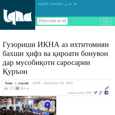
English
Français
.
.
فارسی
Версияи аслӣ
باز
و
بسته
کردن
Гузориши ИКНА аз ихтитомияи
منو
бахши ҳифз ва қироати бонувон
дар мусобиқоти саросарии
Қуръон
Хона
умумӣ
18:09 - December 09, 2024
рақами хабар:
2545