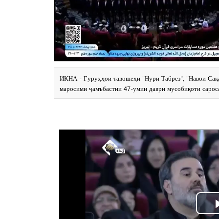
ИКНА - Гурӯҳҳои тавошеҳи "Нури Табрез", "Навои Сақа
маросими ҷамъбастии 47-умин даври мусобиқоти сарос