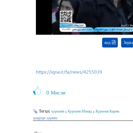
код
Зерк
https://iqna.ir/fa/news/4255039
0
Мисли
Тегҳо:
،
،
қуръонӣ
Қуръони Маҷид
Қуръони Карим
шарҳи шумо
Ном