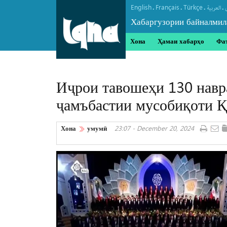
English
Français
Türkçe
.
.
.
.
العربیة
Хабаргузории байналмил
Хона
Ҳамаи хабарҳо
Фа
Иҷрои тавошеҳи 130 навр
ҷамъбастии мусобиқоти 
Хона
умумӣ
23:07 - December 20, 2024