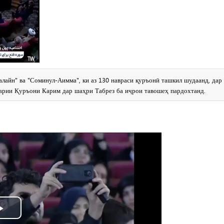
лайн" ва "Соминул-Аимма", ки аз 130 навраси қуръонӣ ташкил шудаанд, дар
арии Қуръони Карим дар шаҳри Табрез ба иҷрои тавошеҳ пардохтанд.
Play