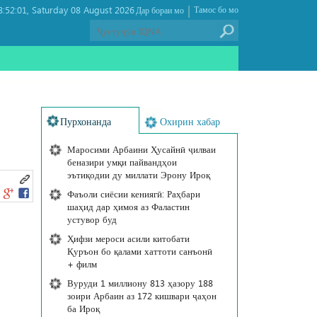
|
:52:01
Saturday 08 August 2026 ,
Тамос бо мо
Дар бораи мо
Пурхонанда
Охирин хабар
Маросими Арбаини Ҳусайнӣ ҷилваи
беназири умқи пайвандҳои
эътиқодии ду миллати Эрону Ироқ
Фаъоли сиёсии кениягӣ: Раҳбари
шаҳид дар ҳимоя аз Фаластин
устувор буд
Ҳифзи мероси асили китобати
Қуръон бо қалами хаттоти санъонӣ
+ филм
Вуруди 1 миллиону 813 ҳазору 188
зоири Арбаин аз 172 кишвари ҷаҳон
ба Ироқ