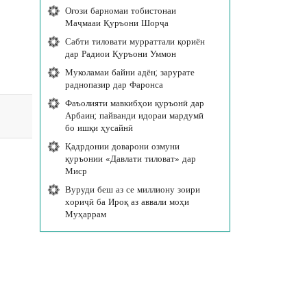
Оғози барномаи тобистонаи
Маҷмааи Қуръони Шорҷа
Сабти тиловати мурраттали қориён
дар Радиои Қуръони Уммон
Муколамаи байни адён; зарурате
раднопазир дар Фаронса
Фаъолияти мавкибҳои қуръонӣ дар
Арбаин; пайванди идораи мардумӣ
бо ишқи ҳусайнӣ
Қадрдонии доварони озмуни
қуръонии «Давлати тиловат» дар
Миср
Вуруди беш аз се миллиону зоири
хориҷӣ ба Ироқ аз аввали моҳи
Муҳаррам