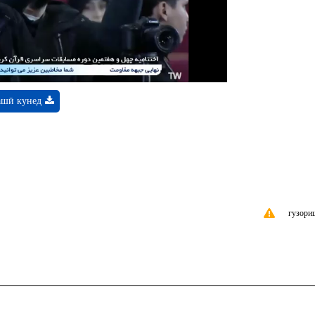
Video
ашӣ кунед
гузори