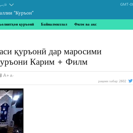
GMT-08
فارسی
аллии “Куръон”
ъолиятҳои қуръонӣ
Байналмиллал
Филм ва акс
аси қуръонӣ дар маросими
Қуръони Карим + Филм
рақами хабар:
2602