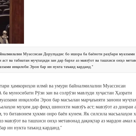
налмилалии Муассисаи Дорулҳадис бо ишора ба баёноти раҳбари муаззами
 аст ва табиатан муҷтаҳиди зан дар бархе аз мавзӯот ва ташхиси онҳо мета
аззами инқилоби Эрон бар ин нукта таъкид карданд.”
фтари ҳамкориҳои илмӣ ва умури байналмилалии Муассисаи
 ба муносибати Рӯзи зан ва солрӯзи мавлуди хуҷастаи Ҳазрати
 муаззами инқилоби Эрон бар масъалаи марҷаъияти занони муҷта
съалаҳои муҳим дар фиқҳ шинохти мавзӯъ аст; мавзӯот аз доираи 
м, то битавонем ҳукми онро баён кунем. Як силсила масъалаҳои 
 аз мавзӯот ва ташхиси онҳо метавонад дақиқтар аз мардон амал к
ар ин нукта таъкид карданд.”