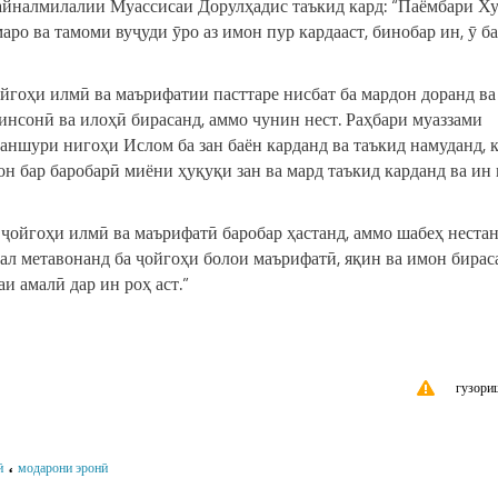
йналмилалии Муассисаи Дорулҳадис таъкид кард: “Паёмбари Х
ро ва тамоми вуҷуди ӯро аз имон пур кардааст, бинобар ин, ӯ ба
ойгоҳи илмӣ ва маърифатии пасттаре нисбат ба мардон доранд ва
инсонӣ ва илоҳӣ бирасанд, аммо чунин нест. Раҳбари муаззами
аншури нигоҳи Ислом ба зан баён карданд ва таъкид намуданд, 
н бар баробарӣ миёни ҳуқуқи зан ва мард таъкид карданд ва ин
а ҷойгоҳи илмӣ ва маърифатӣ баробар ҳастанд, аммо шабеҳ нестан
мал метавонанд ба ҷойгоҳи болои маърифатӣ, яқин ва имон бирас
и амалӣ дар ин роҳ аст.”
гузори
،
ӣ
модарони эронӣ