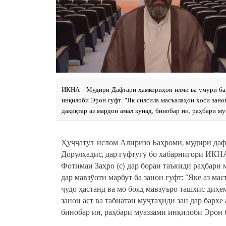
ИКНА - Мудири Дафтари ҳамкориҳои илмӣ ва умури бай
инқилоби Эрон гуфт: “Як силсила масъалаҳои хоси занон
дақиқтар аз мардон амал кунад, бинобар ин, раҳбари му
Ҳуҷҷатул-ислом Алиризо Баҳромӣ, мудири да
Дорулҳадис, дар гуфтугӯ бо хабарнигори ИКНА
Фотимаи Заҳро (с) дар бораи таъкиди раҳбари
дар мавзӯоти марбут ба занон гуфт: “Яке аз ма
ҷудо ҳастанд ва мо бояд мавзӯъро ташхис диҳе
занон аст ва табиатан муҷтаҳиди зан дар бархе
бинобар ин, раҳбари муаззами инқилоби Эрон б