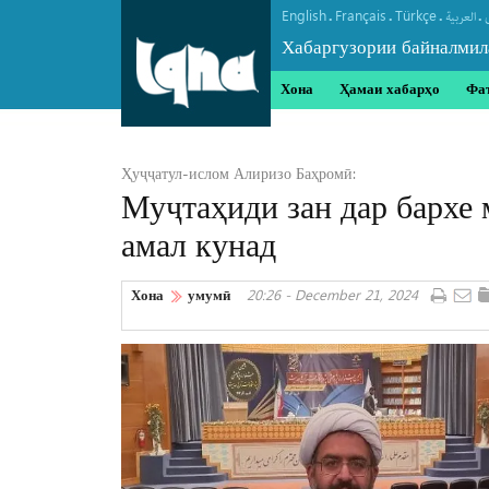
English
Français
Türkçe
.
.
.
.
العربیة
Хабаргузории байналмил
Хона
Ҳамаи хабарҳо
Фа
Ҳуҷҷатул-ислом Алиризо Баҳромӣ:
Муҷтаҳиди зан дар бархе 
амал кунад
Хона
умумӣ
20:26 - December 21, 2024