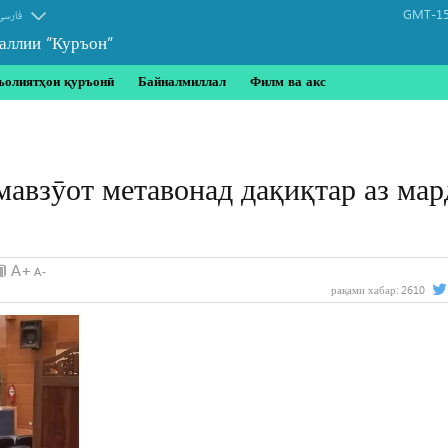
GMT-15
فارسی
аллии “Куръон”
ъолиятҳои қуръонӣ
Байналмиллал
Филм ва акс
мавзӯот метавонад дақиқтар аз ма
рақами хабар:
2610