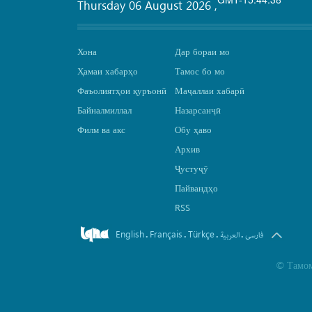
Thursday 06 August 2026
,
Хона
Дар бораи мо
Ҳамаи хабарҳо
Тамос бо мо
Фаъолиятҳои қуръонӣ
Маҷаллаи хабарӣ
Байналмиллал
Назарсанҷӣ
Филм ва акс
Обу ҳаво
Архив
Ҷустуҷӯ
Пайвандҳо
RSS
English
Français
Türkçe
.
.
.
.
فارسی
العربیة
©
Тамом