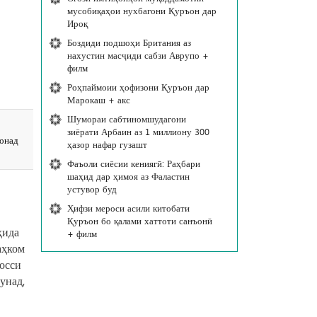
мусобиқаҳои нухбагони Қуръон дар
Ироқ
Боздиди подшоҳи Британия аз
нахустин масҷиди сабзи Аврупо +
филм
Роҳпаймоии ҳофизони Қуръон дар
Марокаш + акс
Шумораи сабтиномшудагони
зиёрати Арбаин аз 1 миллиону 300
вонад
ҳазор нафар гузашт
Фаъоли сиёсии кениягӣ: Раҳбари
шаҳид дар ҳимоя аз Фаластин
устувор буд
Ҳифзи мероси асили китобати
Қуръон бо қалами хаттоти санъонӣ
ҳида
+ филм
аҳком
хосси
унад,