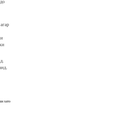
удо
 агар
ки
 ки
д.
анд.
ши хато