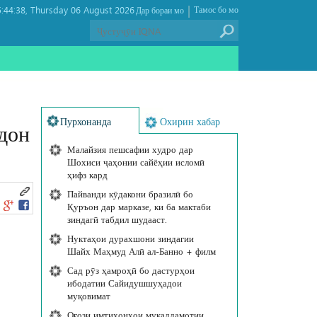
|
:44:38
Thursday 06 August 2026 ,
Тамос бо мо
Дар бораи мо
Пурхонанда
Охирин хабар
рдон
Малайзия пешсафии худро дар
Шохиси ҷаҳонии сайёҳии исломӣ
ҳифз кард
Пайванди кӯдакони бразилӣ бо
Қуръон дар марказе, ки ба мактаби
зиндагӣ табдил шудааст.
Нуктаҳои дурахшони зиндагии
Шайх Маҳмуд Алӣ ал-Банно + филм
Сад рӯз ҳамроҳӣ бо дастурҳои
ибодатии Сайидушшуҳадои
муқовимат
Оғози имтиҳонҳои муқаддамотии