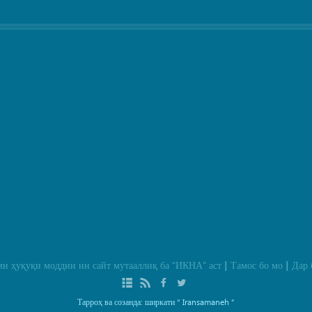
и ҳуқуқи моддии ин сайт мутааллиқ ба
“ИКНА”
аст
Тамос бо мо
Дар 
|
|
Тарроҳ ва созанда: ширкати
“ Iransamaneh ”