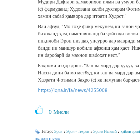
Мудири Дафтари ҳамкориҳои илмӣ ва умури ба
(с) фармуданд: Худованд қалби духтарам Фотима
ҳамин сабаб ҳамвора дар итоати Худост.”
Вай афзуд: “Мо гоҳе фикр мекунем, ки занон ҷ
бихоҳанд ҳам, наметавонанд ба ҷойгоҳи волои 
инқилоби Эрон низ даҳ унсурро дар мавриди м
банди ин маншур қобили афзоиш ҳам ҳаст. Ишо
ин баробарӣ ба маънои шабоҳат нест.”
Баҳромӣ изҳор дошт: “Зан ва мард дар ҳуқуқ в
Насси динӣ ба мо мегӯяд, ки зан ва мард дар а
Ҳазрати Фотимаи Заҳро (с) як намунаи барҷаста
https://iqna.ir/fa/news/4255008
0
Мисли
Тегҳо:
،
،
،
Эрон
Эрон - Теҳрон
Эрони Исломӣ
ҳайати эрон
шарҳи шумо