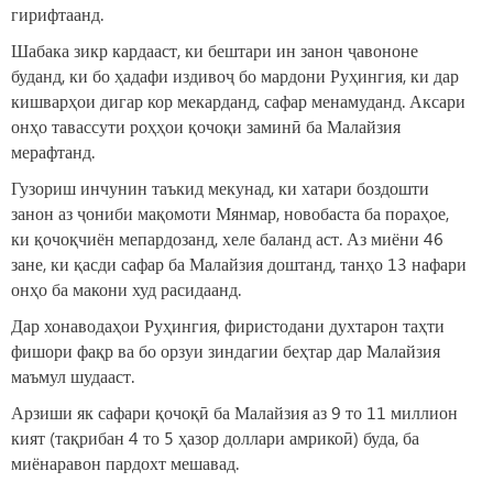
гирифтаанд.
Шабака зикр кардааст, ки бештари ин занон ҷавононе
буданд, ки бо ҳадафи издивоҷ бо мардони Руҳингия, ки дар
кишварҳои дигар кор мекарданд, сафар менамуданд. Аксари
онҳо тавассути роҳҳои қочоқи заминӣ ба Малайзия
мерафтанд.
Гузориш инчунин таъкид мекунад, ки хатари боздошти
занон аз ҷониби мақомоти Мянмар, новобаста ба пораҳое,
ки қочоқчиён мепардозанд, хеле баланд аст. Аз миёни 46
зане, ки қасди сафар ба Малайзия доштанд, танҳо 13 нафари
онҳо ба макони худ расидаанд.
Дар хонаводаҳои Руҳингия, фиристодани духтарон таҳти
фишори фақр ва бо орзуи зиндагии беҳтар дар Малайзия
маъмул шудааст.
Арзиши як сафари қочоқӣ ба Малайзия аз 9 то 11 миллион
кият (тақрибан 4 то 5 ҳазор доллари амрикоӣ) буда, ба
миёнаравон пардохт мешавад.