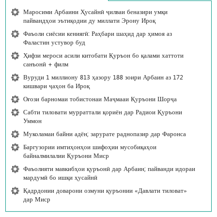
Маросими Арбаини Ҳусайнӣ ҷилваи беназири умқи
пайвандҳои эътиқодии ду миллати Эрону Ироқ
Фаъоли сиёсии кениягӣ: Раҳбари шаҳид дар ҳимоя аз
Фаластин устувор буд
Ҳифзи мероси асили китобати Қуръон бо қалами хаттоти
санъонӣ + филм
Вуруди 1 миллиону 813 ҳазору 188 зоири Арбаин аз 172
кишвари ҷаҳон ба Ироқ
Оғози барномаи тобистонаи Маҷмааи Қуръони Шорҷа
Сабти тиловати мурраттали қориён дар Радиои Қуръони
Уммон
Муколамаи байни адён; зарурате раднопазир дар Фаронса
Баргузории имтиҳонҳои шифоҳии мусобиқаҳои
байналмилалии Қуръони Миср
Фаъолияти мавкибҳои қуръонӣ дар Арбаин; пайванди идораи
мардумӣ бо ишқи ҳусайнӣ
Қадрдонии доварони озмуни қуръонии «Давлати тиловат»
дар Миср