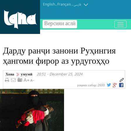
English
Français
.
.
فارسی
Версияи аслӣ
باز
و
بسته
کردن
Дарду ранҷи занони Руҳингия
منو
ҳангоми фирор аз урдугоҳҳо
Хона
умумӣ
20:51 - December 25, 2024
рақами хабар:
2633