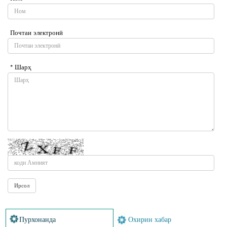
Почтаи электронӣ
* Шарҳ
Пурхонанда
Охирин хабар