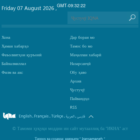
GMT-09:32:22
Friday 07 August 2026
,
Хона
Дар бораи мо
Ҳамаи хабарҳо
Тамос бо мо
Фаъолиятҳои қуръонӣ
Маҷаллаи хабарӣ
Байналмиллал
Назарсанҷӣ
Филм ва акс
Обу ҳаво
Архив
Ҷустуҷӯ
Пайвандҳо
RSS
English
Français
Türkçe
.
.
.
.
فارسی
العربیة
©
Тамоми ҳуқуқи моддии ин сайт мутааллиқ ба
“ИКНА”
аст
Тарроҳ ва созанда: ширкати
“ Iransamaneh ”