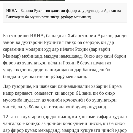
ИКНА - Занони Руҳингия ҳангоми фирор аз урдугоҳҳои Аракан ва
Бангладеш бо мушкилоти зиёде рӯбарӯ мешаванд.
Ба гузориши ИКНА, ба нақл аз Хабаргузории Аракан, ранҷи
занон ва духтарони Руҳингия танҳо ба озорҳое, ки дар
сарзамини модарии худ дар иёлати Роҳин (дар ғарби
Мянмар) мебинанд, маҳдуд намешавад. Онҳо дар саъй барои
фирор аз хушунатҳои иёлати Роҳин ё берун шудан аз
урдугоҳҳои шадиди паноҳандагон дар Бангладеш бо
бондҳои қочоқи инсон рӯбарӯ мешаванд.
Дар гузорише, ки шабакаи байналмилалии хабарии Бирма
нашр кардааст, омадааст, ки аксари 61 зане, ки бо онҳо
мусоҳиба шудааст, аз ҷониби қочоқчиён бо хушунатҳои
ҷинсӣ, латукӯб ва ҳатто тирпаронӣ дучор шудаанд.
12 зан ва духтар изҳор доштаанд, ки ҳангоми сафари худ дар
ҷангалҳо ё қоиқҳо аз ҷониби қочоқчиёни инсон, ки ба онҳо
дар фирор кӯмак мекарданд, мавриди хушунати ҷинсӣ қарор