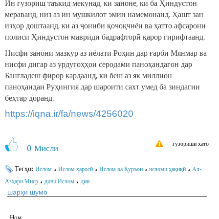
Ин гузориш таъкид мекунад, ки заноне, ки ба Ҳиндустон
мераванд, низ аз ин мушкилот эмин намемонанд. Ҳашт зан
изҳор доштаанд, ки аз ҷониби қочоқчиён ва ҳатто афсарони
полиси Ҳиндустон мавриди бадрафторӣ қарор гирифтаанд.
Нисфи занони мазкур аз иёлати Роҳин дар ғарби Мянмар ва
нисфи дигар аз урдугоҳҳои серодами паноҳандагон дар
Бангладеш фирор кардаанд, ки беш аз як миллион
паноҳандаи Руҳингия дар шароити сахт умед ба зиндагии
беҳтар доранд.
https://iqna.ir/fa/news/4256020
гузориши хато
0
Мисли
Тегҳо:
،
،
،
،
Ислом
Ислом ҳаросӣ
Ислом ва Қуръон
исломи ҳақиқӣ
Ал-
،
،
Азҳари Миср
дини Ислом
дин
шарҳи шумо
Ном