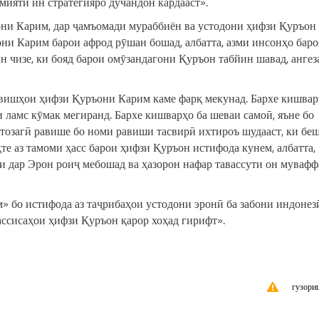
мияти ин стратегияро дучандон кардааст».
ни Карим, дар ҷамъомади мураббиён ва устодони ҳифзи Қуръон 
они Карим барои афрод рӯшан бошад, албатта, азми инсонҳо бар
н чизе, ки бояд барои омӯзандагони Қуръон табйин шавад, ангез
авишҳои ҳифзи Қуръони Карим каме фарқ мекунад. Бархе кишвар
и ламс кӯмак мегиранд. Бархе кишварҳо ба шеваи самоӣ, яъне бо
 тозагӣ равише бо номи равиши тасвирӣ ихтироъ шудааст, ки бе
те аз тамоми ҳасс барои ҳифзи Қуръон истифода кунем, албатта,
ки дар Эрон роиҷ мебошад ва ҳазорон нафар тавассути он мувафф
 бо истифода аз таҷрибаҳои устодони эронӣ ба забони индонез
ассисаҳои ҳифзи Қуръон қарор хоҳад гирифт».
гузори