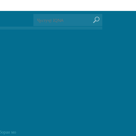
бораи мо