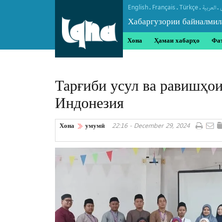
English
Français
Türkçe
.
.
.
.
العربیة
Хабаргузории байналмил
Хона
Ҳамаи хабарҳо
Фа
Тарғиби усул ва равишҳои
Индонезия
Хона
умумӣ
22:16 - December 29, 2024