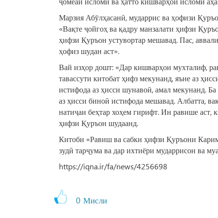
ҷомеаи исломӣ ва ҳатто кишварҳои исломӣ аҳа
Марзия Абӯлҳасанӣ, мударрис ва ҳофизи Қуръо
«Вақте ҷойгоҳ ва қадру манзалати ҳифзи Қуръ
ҳифзи Қуръон устувортар мешавад. Пас, аввали
ҳофиз шудан аст».
Вай изҳор дошт: «Дар кишварҳои мухталиф, р
тавассути китобат ҳифз мекунанд, яъне аз ҳисс
истифода аз ҳисси шунавоӣ, амал мекунанд. Ба
аз ҳисси биноӣ истифода мешавад. Албатта, вақ
натиҷаи беҳтар хоҳем гирифт. Ин равише аст, 
ҳифзи Қуръон шудаанд.
Китоби «Равиш ва сабки ҳифзи Қуръони Карим»
зудӣ тарҷума ва дар ихтиёри мударрисон ва му
https://iqna.ir/fa/news/4256698
0
Мисли