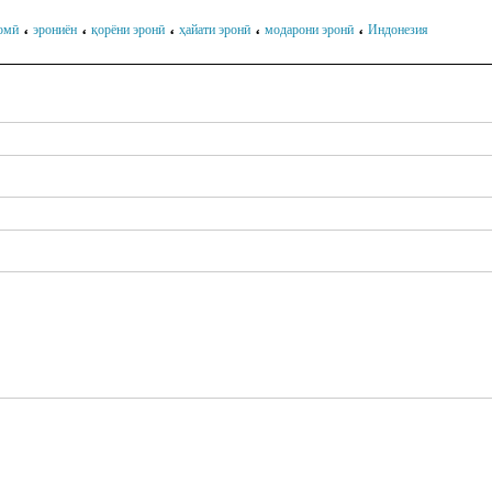
،
،
،
،
،
омӣ
эрониён
қорёни эронӣ
ҳайати эронӣ
модарони эронӣ
Индонезия