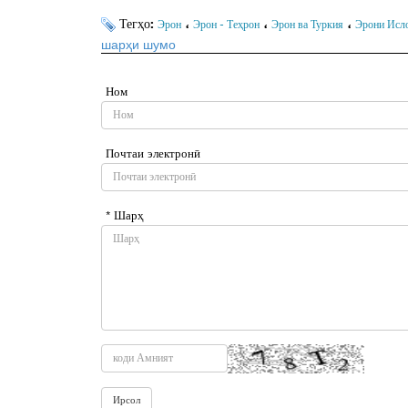
Тегҳо:
،
،
،
Эрон
Эрон - Теҳрон
Эрон ва Туркия
Эрони Исл
шарҳи шумо
Ном
Почтаи электронӣ
* Шарҳ