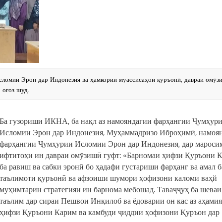
ломии Эрон дар Индонезия ва ҳамкории муассисаҳои қуръонӣ, давраи омӯз
 оғоз шуд.
Ба гузориши ИКНА, ба нақл аз намояндагии фарҳангии Ҷумҳур
Исломии Эрон дар Индонезия, Муҳаммадризо Иброҳимӣ, намоя
фарҳангии Ҷумҳурии Исломии Эрон дар Индонезия, дар мароси
ифтитоҳи ин давраи омӯзишӣ гуфт: «Барномаи ҳифзи Қуръони 
ба равиш ва сабки эронӣ бо ҳадафи густариши фарҳанг ва амал б
таълимоти қуръонӣ ва афзоиши шумори ҳофизони каломи ваҳй
муҳимтарин стратегияи ин барнома мебошад. Таваҷҷуҳ ба шеваи
таълим дар сираи Пешвои Инқилоб ва ёдоварии он кас аз аҳами
ҳифзи Қуръони Карим ва камбуди ҷиддии ҳофизони Қуръон дар