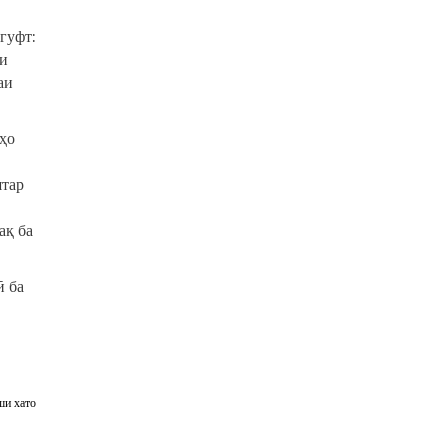
гуфт:
ои
аи
ҳо
штар
ақ ба
ӣ ба
ши хато