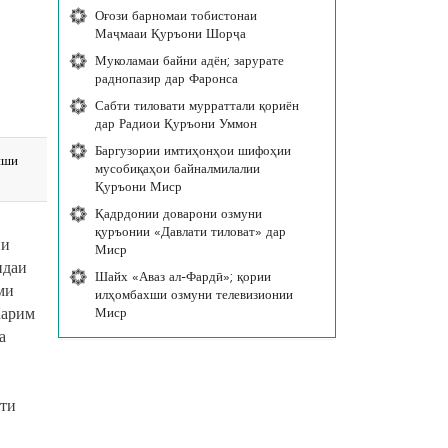
Оғози барномаи тобистонаи
Маҷмааи Қуръони Шорҷа
Муколамаи байни адён; зарурате
раднопазир дар Фаронса
Сабти тиловати мурраттали қориён
дар Радиои Қуръони Уммон
Баргузории имтиҳонҳои шифоҳии
иши
мусобиқаҳои байналмилалии
Қуръони Миср
Қадрдонии доварони озмуни
қуръонии «Давлати тиловат» дар
ии
Миср
ндаи
Шайх «Аваз ал-Фардӣ»; қории
ми
илҳомбахши озмуни телевизионии
Карим
Миср
а
яти