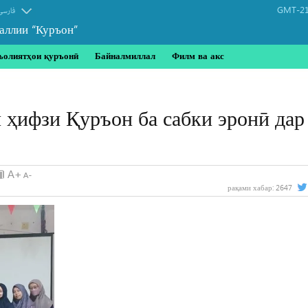
GMT-21
فارسی
аллии “Куръон”
ъолиятҳои қуръонӣ
Байналмиллал
Филм ва акс
 ҳифзи Қуръон ба сабки эронӣ дар
рақами хабар:
2647