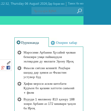
|
:22:32
Thursday 06 August 2026 ,
Тамос бо мо
Дар бораи мо
Пурхонанда
Охирин хабар
Маросими Арбаини Ҳусайнӣ ҷилваи
беназири умқи пайвандҳои
эътиқодии ду миллати Эрону Ироқ
Фаъоли сиёсии кениягӣ: Раҳбари
шаҳид дар ҳимоя аз Фаластин
устувор буд
Ҳифзи мероси асили китобати
Қуръон бо қалами хаттоти санъонӣ
+ филм
Вуруди 1 миллиону 813 ҳазору 188
зоири Арбаин аз 172 кишвари ҷаҳон
ба Ироқ