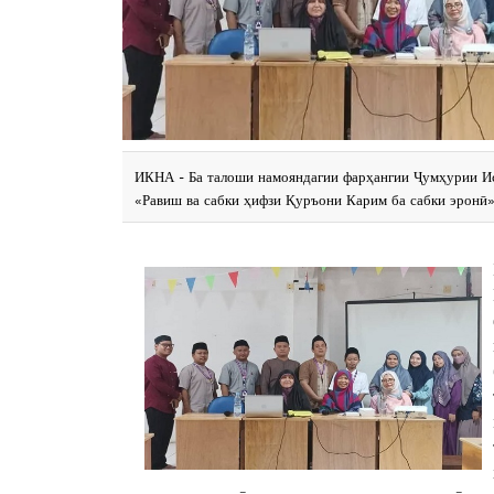
ИКНА - Ба талоши намояндагии фарҳангии Ҷумҳурии Ис
«Равиш ва сабки ҳифзи Қуръони Карим ба сабки эронӣ»