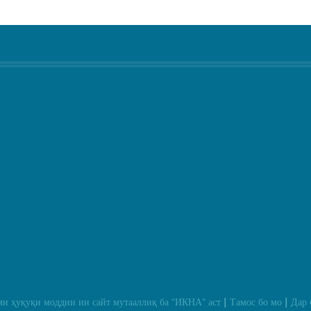
и ҳуқуқи моддии ин сайт мутааллиқ ба
“ИКНА”
аст
Тамос бо мо
Дар 
|
|