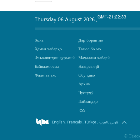
GMT-21:22:33
Thursday 06 August 2026
,
Хона
Дар бораи мо
Ҳамаи хабарҳо
Тамос бо мо
Фаъолиятҳои қуръонӣ
Маҷаллаи хабарӣ
Байналмиллал
Назарсанҷӣ
Филм ва акс
Обу ҳаво
Архив
Ҷустуҷӯ
Пайвандҳо
RSS
English
Français
Türkçe
.
.
.
.
فارسی
العربیة
©
Тамом