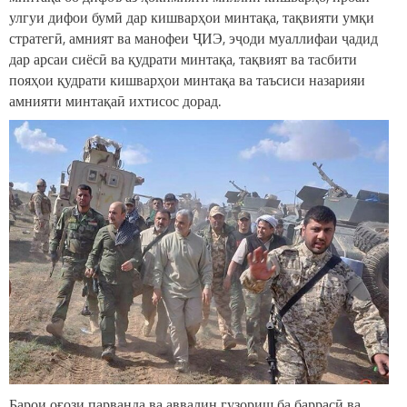
улгуи дифои бумӣ дар кишварҳои минтақа, тақвияти умқи
стратегӣ, амният ва манофеи ҶИЭ, эҷоди муаллифаи ҷадид
дар арсаи сиёсӣ ва қудрати минтақа, тақвият ва тасбити
пояҳои қудрати кишварҳои минтақа ва таъсиси назарияи
амнияти минтақаӣ ихтисос дорад.
Барои оғози парванда ва аввалин гузориш ба баррасӣ ва