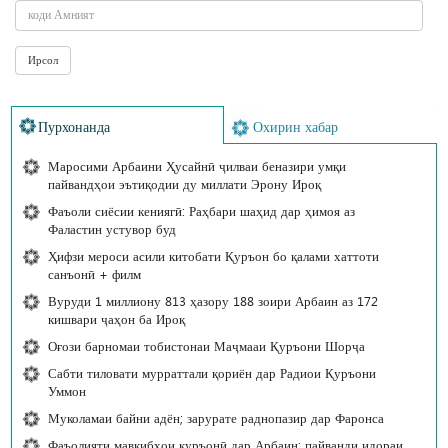
Пурхонанда
Охирин хабар
Маросими Арбаини Ҳусайнӣ ҷилваи беназири умқи
пайвандҳои эътиқодии ду миллати Эрону Ироқ
Фаъоли сиёсии кениягӣ: Раҳбари шаҳид дар ҳимоя аз
Фаластин устувор буд
Ҳифзи мероси асили китобати Қуръон бо қалами хаттоти
санъонӣ + филм
Вуруди 1 миллиону 813 ҳазору 188 зоири Арбаин аз 172
кишвари ҷаҳон ба Ироқ
Оғози барномаи тобистонаи Маҷмааи Қуръони Шорҷа
Сабти тиловати мурраттали қориён дар Радиои Қуръони
Уммон
Муколамаи байни адён; зарурате раднопазир дар Фаронса
Фаъолияти мавкибҳои қуръонӣ дар Арбаин; пайванди идораи