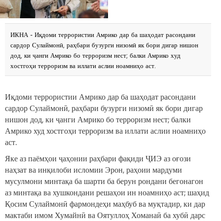
ИКНА - Иқдоми террористии Амрико дар ба шаҳодат расондани
сардор Сулаймонӣ, раҳбари бузурги низомӣ як бори дигар нишон
дод, ки ҷанги Амрико бо терроризм нест; балки Амрико худ
хостгоҳи терроризм ва иллати аслии ноамниҳо аст.
Иқдоми террористии Амрико дар ба шаҳодат расондани
сардор Сулаймонӣ, раҳбари бузурги низомӣ як бори дигар
нишон дод, ки ҷанги Амрико бо терроризм нест; балки
Амрико худ хостгоҳи терроризм ва иллати аслии ноамниҳо
аст.
Яке аз паёмҳои ҷаҳонии раҳбари фақиди ҶИЭ аз оғози
наҳзат ва инқилоби исломии Эрон, раҳоии мардуми
мусулмони минтақа ба шарти ба берун рондани бегонагон
аз минтақа ва хушкондани решаҳои ин ноамниҳо аст; шаҳид
Қосим Сулаймонӣ фармондеҳи маҳбуб ва муқтадир, ки дар
мактаби имом Хумайнӣ ва Оятуллоҳ Хоманаӣ ба хубӣ дарс