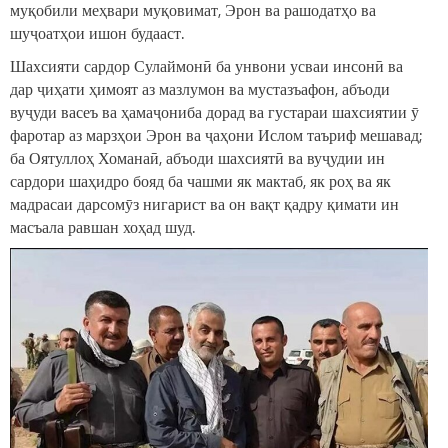
муқобили меҳвари муқовимат, Эрон ва рашодатҳо ва
шуҷоатҳои ишон будааст.
Шахсияти сардор Сулаймонӣ ба унвони усваи инсонӣ ва
дар ҷиҳати ҳимоят аз мазлумон ва мустазъафон, абъоди
вуҷуди васеъ ва ҳамаҷониба дорад ва густараи шахсиятии ӯ
фаротар аз марзҳои Эрон ва ҷаҳони Ислом таъриф мешавад;
ба Оятуллоҳ Хоманаӣ, абъоди шахсиятӣ ва вуҷудии ин
сардори шаҳидро бояд ба чашми як мактаб, як роҳ ва як
мадрасаи дарсомӯз нигарист ва он вақт қадру қимати ин
масъала равшан хоҳад шуд.