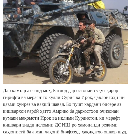
Дар камтар аз чанд моҳ, Бағдод дар остонаи суқут қарор
гирифта ва мерафт то кулли Сурия ва Ироқ, ҷавлонгоҳи ин
қавми хунрез ва ваҳшӣ шавад. Бо пушт кардани бисёре аз
кишварҳои ғарбӣ ҳатто Амрико ба дархостҳои оҷизонаи
кумаки мақомоти Ироқ ва иқлими Курдистон, ки мерафт
кишвари зидди исломии ДОИШ-ро ҳамонанди режими
саҳюнистӣ ба арсаи ҷаҳонӣ бияфзояд, ҳақиқатҳо ошкор шуд,