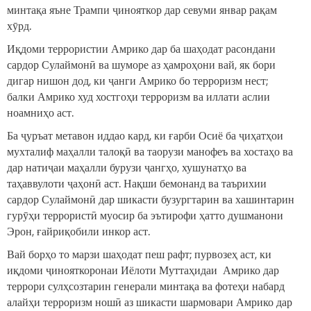
минтақа яъне Трампи ҷинояткор дар севуми январ рақам
хӯрд.
Иқдоми террористии Амрико дар ба шаҳодат расондани
сардор Сулаймонӣ ва шуморе аз ҳамроҳони вай, як бори
дигар нишон дод, ки ҷанги Амрико бо терроризм нест;
балки Амрико худ хостгоҳи терроризм ва иллати аслии
ноамниҳо аст.
Ба ҷуръат метавон иддао кард, ки ғарби Осиё ба ҷиҳатҳои
мухталиф маҳалли талоқӣ ва таорузи манофеъ ва хостаҳо ва
дар натиҷаи маҳалли бурузи ҷангҳо, хушунатҳо ва
таҳаввулоти ҷаҳонӣ аст. Нақши бемонанд ва таърихии
сардор Сулаймонӣ дар шикасти бузургтарин ва хашинтарин
гурӯҳи террористӣ муосир ба эътирофи ҳатто душманони
Эрон, ғайриқобили инкор аст.
Вай борҳо то марзи шаҳодат пеш рафт; пурвозеҳ аст, ки
иқдоми ҷинояткоронаи Иёлоти Муттаҳидаи Амрико дар
террори сулҳсозтарин генерали минтақа ва фотеҳи набард
алайҳи терроризм ношӣ аз шикасти шармовари Амрико дар