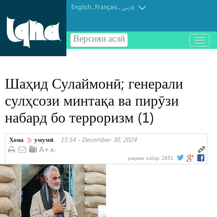
English
Français
.
.
فارسی
Версияи аслӣ
باز
و
بسته
کردن
Шаҳид Сулаймонӣ; генерали
منو
сулҳсози минтақа ва пирӯзи
набард бо терроризм (1)
Хона
умумӣ
15:54 - December 30, 2024
рақами хабар:
2651