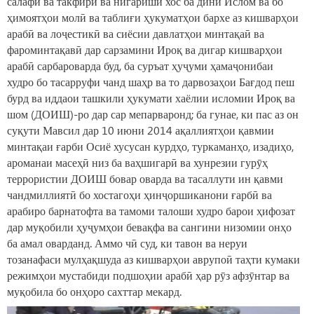
салафӣ ва такфирӣ ва нигариши хос ба дини Ислом ва бо
ҳимоятҳои молӣ ва таблиғи ҳукуматҳои бархе аз кишварҳои
арабӣ ва лоҷестикӣ ва сиёсии давлатҳои минтақаӣ ва
фароминтақавӣ дар сарзамини Ироқ ва дигар кишварҳои
арабӣ сарбароварда буд, ба суръат ҳуҷуми ҳамаҷонибаи
худро бо тасарруфи чанд шаҳр ва то дарвозаҳои Бағдод пеш
бурд ва иддаои ташкили ҳукумати хаёлии исломии Ироқ ва
шом (ДОИШ)-ро дар сар мепарваронд; ба гунае, ки пас аз он
суқути Мавсил дар 10 июни 2014 ақаллиятҳои қавмии
минтақаи ғарби Осиё хусусан курдҳо, туркаманҳо, изадиҳо,
ароманаи масеҳӣ низ ба ваҳшигарӣ ва хунрезии гурӯҳ
террористии ДОИШ бовар оварда ва тасаллути ин қавми
чандмиллиятӣ бо хостагоҳи ҳинҷоршиканони ғарбӣ ва
арабиро барнатофта ва тамоми талоши худро барои ҳифозат
дар муқобили ҳуҷумҳои бевақфа ва сангини низомии онҳо
ба амал оварданд. Аммо чӣ суд, ки тавон ва неруи
тозанафаси мулҳақшуда аз кишварҳои аврупоӣ таҳти кумаки
режимҳои мустабиди подшоҳии арабӣ ҳар рӯз афзӯнтар ва
муқобила бо онҳоро сахттар мекард.