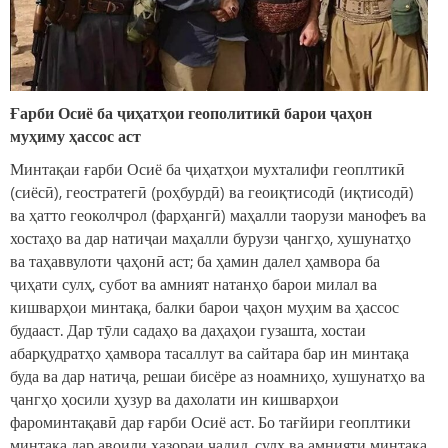
Ғарби Осиё ба ҷиҳатҳои геополитикӣ барои ҷаҳон
муҳиму ҳассос аст
Минтақаи ғарби Осиё ба ҷиҳатҳои мухталифи геоплтикӣ
(сиёсӣ), геостратегӣ (роҳбурдӣ) ва геоиқтисодӣ (иқтисодӣ)
ва ҳатто геоколчрол (фарҳангӣ) маҳалли таорузи манофеъ ва
хостаҳо ва дар натиҷаи маҳалли бурузи ҷангҳо, хушунатҳо
ва таҳаввулоти ҷаҳонӣ аст; ба ҳамин далел ҳамвора ба
ҷиҳати сулҳ, субот ва амният натанҳо барои милал ва
кишварҳои минтақа, балки барои ҷаҳон муҳим ва ҳассос
будааст. Дар тӯли садаҳо ва даҳаҳои гузашта, хостаи
абарқудратҳо ҳамвора тасаллут ва сайтара бар ин минтақа
буда ва дар натиҷа, решаи бисёре аз ноамниҳо, хушунатҳо ва
ҷангҳо ҳосили ҳузур ва дахолати ин кишварҳои
фароминтақавӣ дар ғарби Осиё аст. Бо тағйири геоплтики
минтақа дар авоили ҳазораи ҷадид, сулҳ ва амнияти минтақа