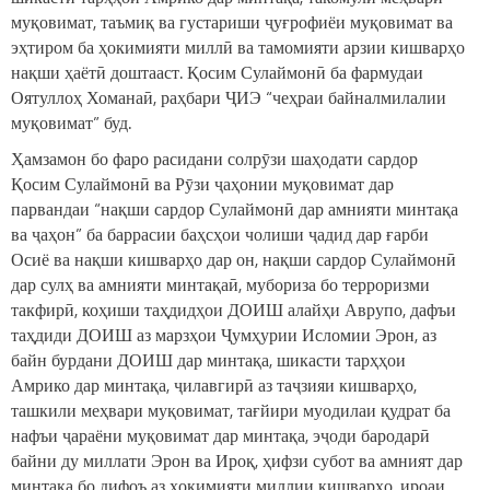
муқовимат, таъмиқ ва густариши ҷуғрофиёи муқовимат ва
эҳтиром ба ҳокимияти миллӣ ва тамомияти арзии кишварҳо
нақши ҳаётӣ доштааст. Қосим Сулаймонӣ ба фармудаи
Оятуллоҳ Хоманаӣ, раҳбари ҶИЭ “чеҳраи байналмилалии
муқовимат” буд.
Ҳамзамон бо фаро расидани солрӯзи шаҳодати сардор
Қосим Сулаймонӣ ва Рӯзи ҷаҳонии муқовимат дар
парвандаи “нақши сардор Сулаймонӣ дар амнияти минтақа
ва ҷаҳон” ба баррасии баҳсҳои чолиши ҷадид дар ғарби
Осиё ва нақши кишварҳо дар он, нақши сардор Сулаймонӣ
дар сулҳ ва амнияти минтақаӣ, мубориза бо терроризми
такфирӣ, коҳиши таҳдидҳои ДОИШ алайҳи Аврупо, дафъи
таҳдиди ДОИШ аз марзҳои Ҷумҳурии Исломии Эрон, аз
байн бурдани ДОИШ дар минтақа, шикасти тарҳҳои
Амрико дар минтақа, ҷилавгирӣ аз таҷзияи кишварҳо,
ташкили меҳвари муқовимат, тағйири муодилаи қудрат ба
нафъи ҷараёни муқовимат дар минтақа, эҷоди бародарӣ
байни ду миллати Эрон ва Ироқ, ҳифзи субот ва амният дар
минтақа бо дифоъ аз ҳокимияти миллии кишварҳо, ироаи