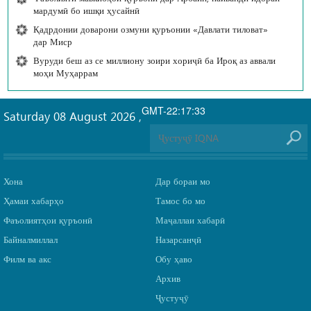
мардумӣ бо ишқи ҳусайнӣ
Қадрдонии доварони озмуни қуръонии «Давлати тиловат»
дар Миср
Вуруди беш аз се миллиону зоири хориҷӣ ба Ироқ аз аввали
моҳи Муҳаррам
GMT-22:17:33
Saturday 08 August 2026
,
Хона
Дар бораи мо
Ҳамаи хабарҳо
Тамос бо мо
Фаъолиятҳои қуръонӣ
Маҷаллаи хабарӣ
Байналмиллал
Назарсанҷӣ
Филм ва акс
Обу ҳаво
Архив
Ҷустуҷӯ