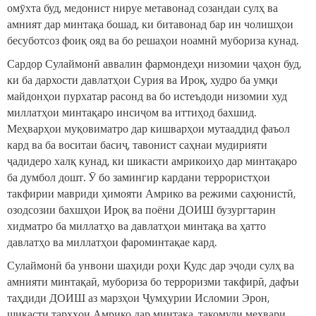
омӯхта буд, медонист нируе метавонад созандаи сулҳ ва
амният дар минтақа бошад, ки битавонад бар ин чолишҳои
бесуботсоз фоиқ ояд ва бо решаҳои ноамнӣ мубориза кунад.
Сардор Сулаймонӣ аввалин фармондеҳи низомии ҷаҳон буд,
ки ба дархости давлатҳои Сурия ва Ироқ, худро ба умқи
майдонҳои пурхатар расонд ва бо истеъдоди низомии худ
миллатҳои минтақаро инсиҷом ва иттиҳод бахшид.
Меҳварҳои муқовиматро дар кишварҳои мутааддид фаъол
кард ва ба воситаи басиҷ, тавонист саҳнаи мудирияти
ҷадидеро халқ кунад, ки шикасти амрикоиҳо дар минтақаро
ба думбол дошт. Ӯ бо замингир кардани террористҳои
такфирии мавриди ҳимояти Амрико ва режими саҳюнистӣ,
озодсозии бахшҳои Ироқ ва поёни ДОИШ бузургтарин
хидматро ба миллатҳо ва давлатҳои минтақа ва ҳатто
давлатҳо ва миллатҳои фароминтақае кард.
Сулаймонӣ ба унвони шаҳиди роҳи Қудс дар эҷоди сулҳ ва
амнияти минтақаӣ, мубориза бо терроризми такфирӣ, дафъи
таҳдиди ДОИШ аз марзҳои Ҷумҳурии Исломии Эрон,
шикасти тарҳҳои Амрико дар минтақа, такомули меҳвари