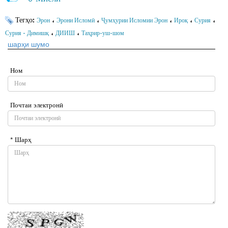
Тегҳо:
،
،
،
،
،
Эрон
Эрони Исломӣ
Ҷумҳурии Исломии Эрон
Ироқ
Сурия
،
،
Сурия - Димишқ
ДИИШ
Таҳрир-уш-шом
шарҳи шумо
Ном
Почтаи электронӣ
* Шарҳ