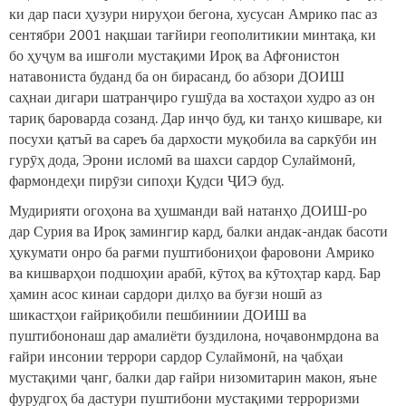
ки дар паси ҳузури нируҳои бегона, хусусан Амрико пас аз
сентябри 2001 нақшаи тағйири геополитикии минтақа, ки
бо ҳуҷум ва ишғоли мустақими Ироқ ва Афғонистон
натавониста буданд ба он бирасанд, бо абзори ДОИШ
саҳнаи дигари шатранҷиро гушӯда ва хостаҳои худро аз он
тариқ бароварда созанд. Дар инҷо буд, ки танҳо кишваре, ки
посухи қатъӣ ва сареъ ба дархости муқобила ва саркӯби ин
гурӯҳ дода, Эрони исломӣ ва шахси сардор Сулаймонӣ,
фармондеҳи пирӯзи сипоҳи Қудси ҶИЭ буд.
Мудирияти огоҳона ва ҳушманди вай натанҳо ДОИШ-ро
дар Сурия ва Ироқ замингир кард, балки андак-андак басоти
ҳукумати онро ба рағми пуштибониҳои фаровони Амрико
ва кишварҳои подшоҳии арабӣ, кӯтоҳ ва кӯтоҳтар кард. Бар
ҳамин асос кинаи сардори дилҳо ва буғзи ношӣ аз
шикастҳои ғайриқобили пешбиниии ДОИШ ва
пуштибононаш дар амалиёти буздилона, ноҷавонмрдона ва
ғайри инсонии террори сардор Сулаймонӣ, на ҷабҳаи
мустақими ҷанг, балки дар ғайри низомитарин макон, яъне
фурудгоҳ ба дастури пуштибони мустақими терроризми