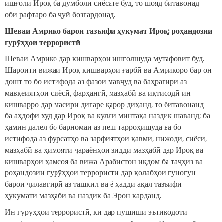
ишғоли Ироқ ба думболи сиёсате буд, то шояд битавонад
оби рафтаро ба ҷуй бозгардонад.
Шеваи Амрико барои тазъифи ҳукумат Ироқ; роҳандозии
гурӯҳҳои террористӣ
Шеваи Амрико дар кишварҳои ишғолшуда мутафовит буд.
Шароити вижаи Ироқ кишварҳои ғарбӣ ва Амрикоро бар он
дошт то бо истифода аз фазои мавҷуд ва баҳрагирӣ аз
мавқеиятҳои сиёсӣ, фарҳангӣ, мазҳабӣ ва иқтисодӣ ин
кишварро дар масири дигаре қарор диҳанд, то битавонанд
ба аҳдофи худ дар Ироқ ва кулли минтақа наздик шаванд; ба
ҳамин далел бо барномаи аз пеш тарроҳишуда ва бо
истифода аз фурсатҳо ва зарфиятҳои қавмӣ, нижодӣ, сиёсӣ,
мазҳабӣ ва ҳимояти ҷараёнҳои зидди мазҳабӣ дар Ироқ ва
кишварҳои ҳамсоя ба вижа Арабистон иқдом ба таҷҳиз ва
роҳандозии гурӯҳҳои террористӣ дар қолабҳои гуногун
барои ҷилавгирӣ аз ташкил ва ё ҳадди ақал тазъифи
ҳукумати мазҳабӣ ва наздик ба Эрон карданд.
Ин гурӯҳҳои террористӣ, ки дар пӯшиши эътиқодоти