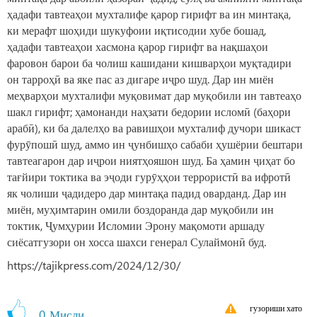
ҳадафи тавтеаҳои мухталифе қарор гирифт ва ин минтақа,
ки мерафт шоҳиди шукуфоии иқтисодии хубе бошад,
ҳадафи тавтеаҳои хасмона қарор гирифт ва нақшаҳои
фаровон барои ба чолиш кашидани кишварҳои муқтадири
он тарроҳӣ ва яке пас аз дигаре иҷро шуд. Дар ин миён
меҳварҳои мухталифи муқовимат дар муқобили ин тавтеаҳо
шакл гирифт; ҳамонанди наҳзати бедории исломӣ (баҳори
арабӣ), ки ба далелҳо ва равишҳои мухталиф дучори шикаст
фурӯпошӣ шуд, аммо ин ҷунбишҳо сабаби ҳушёрии бештари
тавтеагарон дар иҷрои ниятҳояшон шуд. Ба ҳамин ҷиҳат бо
тағйири токтика ва эҷоди гурӯҳҳои террористӣ ва ифротӣ
як чолиши ҷадидеро дар минтақа падид оварданд. Дар ин
миён, муҳимтарин омили боздоранда дар муқобили ин
токтик, Ҷумҳурии Исломии Эрону мақомоти аршаду
сиёсатгузори он хосса шахси генерал Сулаймонӣ буд.
https://tajikpress.com/2024/12/30/
гузориши хато
0
Мисли