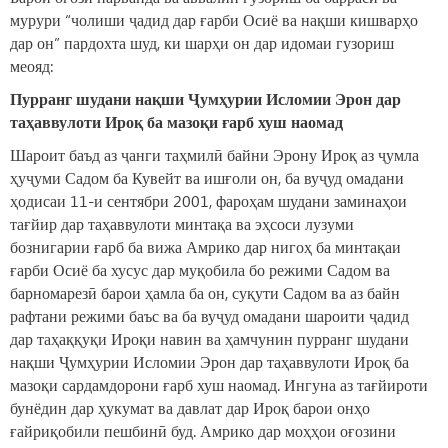
мурури “чолиши ҷадид дар ғарби Осиё ва нақши кишварҳо
дар он” пардохта шуд, ки шарҳи он дар идомаи гузориш
меояд:
Пурранг шудани нақши Ҷумҳурии Исломии Эрон дар
таҳаввулоти Ироқ ба мазоқи ғарб хуш наомад
Шароит баъд аз ҷанги таҳмилӣ байни Эрону Ироқ аз ҷумла
ҳуҷуми Садом ба Кувейт ва ишғоли он, ба вуҷуд омадани
ҳодисаи 11-и сентябри 2001, фароҳам шудани заминаҳои
тағйир дар таҳаввулоти минтақа ва эҳсоси лузуми
бознигарии ғарб ба вижа Амрико дар нигоҳ ба минтақаи
ғарби Осиё ба хусус дар муқобила бо режими Садом ва
барномарезӣ барои ҳамла ба он, суқути Садом ва аз байн
рафтани режими баъс ва ба вуҷуд омадани шароити ҷадид
дар таҳаққуқи Ироқи навин ва ҳамчунин пурранг шудани
нақши Ҷумҳурии Исломии Эрон дар таҳаввулоти Ироқ ба
мазоқи сардамдорони ғарб хуш наомад. Ингуна аз тағйироти
бунёдин дар ҳукумат ва давлат дар Ироқ барои онҳо
ғайриқобили пешбинӣ буд. Амрико дар моҳҳои оғозини