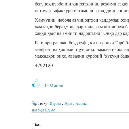
бегуноҳ қурбонии ҷиноятҳои ин режими саҳюнис
натиҷаи тафаккури истиморӣ ва зиддиинсонии 
Ҳамчунин, набояд аз ҷиноятҳои чандрӯзаи охи
ҳамлаҳои бераҳмона дар хона ва манзили худ б
ҳаққи ҳаёт ва амният, надоштанд? Онҳо дар к
Ба таври равшан бояд гуфт, ки назарияи Ғарб б
манфиат ва ҳокимиятҷӯи онҳо намоён набошад,
мақсадҳои онҳо, аввалин қурбонӣ "ҳуқуқи баш
4292120
0
Мисли
Тегҳо:
،
،
Исроил
Эрон
Амрико
шарҳи шумо
Ном