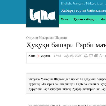
English
Français
Türkçe
.
.
.
.
العربیة
Хабаргузории байналмил
Хона
Ҳамаи хабарҳо
Фа
Оятулло Макорими Шерозӣ:
Ҳуқуқи башари Ғарби маъ
Хона
умумӣ
17:46 - July 03, 2025
Оятулло Макорим Шерозӣ дар паёме ба даҳумин Конфро
гуфтанд: «Назария ва нигаришҳои Ғарб ба инсон ва ҳуқ
дуруғини Ғарб фирефта шавед. Ҳуқуқи башарие, ки Ғар
Ба гузориши ИКНА, даҳумин Конфронси байна