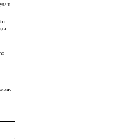
худаш
 бо
нди
бо
ши хато