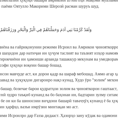
 бо паёми Оятулло Макорими Шерозӣ расман шуруъ шуд.
وَلَقَدْ كَرَّمْنَا بَنِي آدَمَ وَحَمَلْنَاهُمْ فِي الْبَرِّ وَالْبَحْرِ وَرَزَقْنَاهُم
ҳшиёна ва ғайриқонунии режими Исроил ва Амрикои ҷинояткорро
 шаҳидон дар натиҷаи ин ҳуҷум таслият ва таъзият изҳор намоям
тирокчиёни ин ҳамоиши арзанда ташаккур мекунам ва умедворам
софи ҳуқуқи воқеии башар бошад.
нсон мавҷуде аст, ки дорои қадр ва шараф мебошад. Аммо агар 
шавад ва ҳуқуқҳои дигаронро нақз кунад, Худо ӯро "золим" мехон
башар, бозичае барои қудратҳои золим ва ҷинояткорон гаштааст,
нӣ худро таъқиб кунанд ва бо баҳонаи ин, бадтарин зулму сита
 бе он ки ба шиносоии виҷдони башарӣ таваҷҷӯҳ кунанд ё ба ҳу
ин ҳарфҳо, вазъи имрӯзии минтақаи мо аст.
ми Исроилро дар Ғазза дидааст. Ҳазорҳо зану кӯдак ва одамони