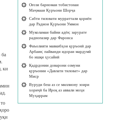
Оғози барномаи тобистонаи
Маҷмааи Қуръони Шорҷа
Сабти тиловати мурраттали қориён
дар Радиои Қуръони Уммон
Муколамаи байни адён; зарурате
раднопазир дар Фаронса
Фаъолияти мавкибҳои қуръонӣ дар
Арбаин; пайванди идораи мардумӣ
 ба
бо ишқи ҳусайнӣ
.
Қадрдонии доварони озмуни
, ки
қуръонии «Давлати тиловат» дар
Миср
Вуруди беш аз се миллиону зоири
ҳамин
хориҷӣ ба Ироқ аз аввали моҳи
ад.
Муҳаррам
 то
мҳоро
қуқи