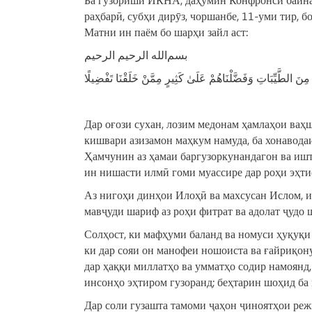
раҳбарӣ, субҳи дирӯз, чоршанбе, 11-уми тир,
Матни ин паём бо шарҳи зайл аст:
بسم‌الله الرحیم الرحیم
ْ مِنَ الطَّيِّبَاتِ وَفَضَّلْنَاهُمْ عَلَىٰ كَثِيرٍ مِمَّنْ خَلَقْنَا تَفْضِيلًا
Дар оғози сухан, лозим медонам ҳамлаҳои ва
кишвари азизамон маҳкум намуда, ба хонаводаи
Ҳамчунин аз ҳамаи баргузоркунандагон ва иш
ин нишасти илмӣ гоми муассире дар роҳи эҳти
Аз нигоҳи динҳои Илоҳӣ ва махсусан Ислом, и
мавҷуди шариф аз роҳи фитрат ва адолат ҷудо 
Солҳост, ки мафҳуми баланд ва номуси ҳуқуқи 
ки дар сояи он манофеи ношоиста ва ғайриқону
дар ҳаққи миллатҳо ва умматҳо содир намоянд,
инсонҳо эҳтиром гузоранд; беҳтарин шоҳид ба 
Дар соли гузашта тамоми ҷаҳон ҷиноятҳои режи