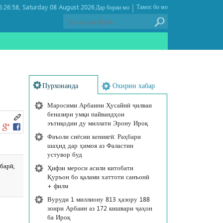
|
:26:58
Saturday 08 August 2026 ,
Тамос бо мо
Дар бораи мо
Пурхонанда
Охирин хабар
Маросими Арбаини Ҳусайнӣ ҷилваи
беназири умқи пайвандҳои
эътиқодии ду миллати Эрону Ироқ
Фаъоли сиёсии кениягӣ: Раҳбари
шаҳид дар ҳимоя аз Фаластин
устувор буд
барӣ,
Ҳифзи мероси асили китобати
Қуръон бо қалами хаттоти санъонӣ
+ филм
Вуруди 1 миллиону 813 ҳазору 188
зоири Арбаин аз 172 кишвари ҷаҳон
ба Ироқ