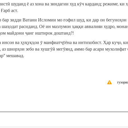
тӣ шуданд ё аз хона ва зиндагии худ кӯч карданд; режиме, ки 
Ғарб аст.
р бар зидди Ватани Исломии мо ғофил шуд, ки дар он бегуноҳон
а шаҳодат расиданд. Оё ин мазлумон ҳаққи аввалияи худро, мона
адом майдони ҷанг иштирок доштанд?!
а инсон ва ҳуқуқҳои ӯ манфиатҷӯёна ва интихобист. Ҳар куҷо, ки
 аз шиорҳои зебо ва хушгӯӣ мегӯянд, аммо бар асари мухолифат 
ар" мешавад.
гузори