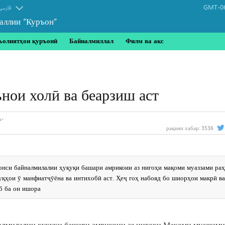
GMT-06
فارسی
аллии “Куръон”
ъолиятҳои қуръонӣ
Байналмиллал
Филм ва акс
нои холӣ ва беарзиш аст
рақами хабар:
3536
нси байналмилалии ҳуқуқи башари амрикоии аз нигоҳи мақоми муаззами раҳ
уқҳои ӯ манфиатҷӯёна ва интихобӣ аст. Ҳеҷ гоҳ набояд бо шиорҳои макрӣ ва
б ба он ишора
лмилалии ҳуқуқи башари амрикоии аз нигоҳи Мақоми муаззами