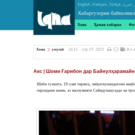
English
Français
Türkçe
.
.
.
.
العربیة
Хабаргузории байналмил
Хона
Ҳамаи хабарҳо
Фа
Хона
умумӣ
16:11 - July 07, 2025
Акс | Шоми Ғарибон дар Байнулҳарамайн
Шаби гузашта, 15-уми тирмоҳ, зиёраткунандагони мақб
гирондани шамъ, аз мазлумияти Сайидушшуҳадо ва ёро