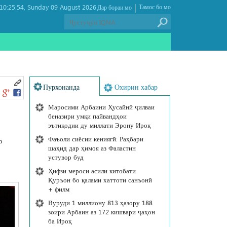
|
0:25:54
Sunday 09 August 2026 ,
Тамос бо мо
Дар бораи мо
Пурхонанда
Охирин хабар
Маросими Арбаини Ҳусайнӣ ҷилваи
беназири умқи пайвандҳои
эътиқодии ду миллати Эрону Ироқ
Фаъоли сиёсии кениягӣ: Раҳбари
о
шаҳид дар ҳимоя аз Фаластин
устувор буд
Ҳифзи мероси асили китобати
Қуръон бо қалами хаттоти санъонӣ
+ филм
Вуруди 1 миллиону 813 ҳазору 188
зоири Арбаин аз 172 кишвари ҷаҳон
ба Ироқ