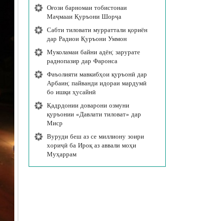
Оғози барномаи тобистонаи
Маҷмааи Қуръони Шорҷа
Сабти тиловати мурраттали қориён
дар Радиои Қуръони Уммон
Муколамаи байни адён; зарурате
раднопазир дар Фаронса
Фаъолияти мавкибҳои қуръонӣ дар
Арбаин; пайванди идораи мардумӣ
бо ишқи ҳусайнӣ
Қадрдонии доварони озмуни
қуръонии «Давлати тиловат» дар
Миср
Вуруди беш аз се миллиону зоири
хориҷӣ ба Ироқ аз аввали моҳи
Муҳаррам