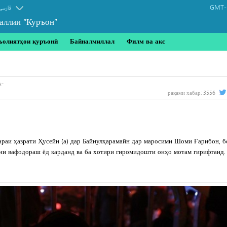
GMT-1
فارسی
аллии “Куръон”
ъолиятҳои қуръонӣ
Байналмиллал
Филм ва акс
рақами хабар:
3556
араи ҳазрати Ҳусейн (а) дар Байнулҳарамайн дар маросими Шоми Ғарибон, б
ни вафодораш ёд карданд ва ба хотири гиромидошти онҳо мотам гирифтанд.