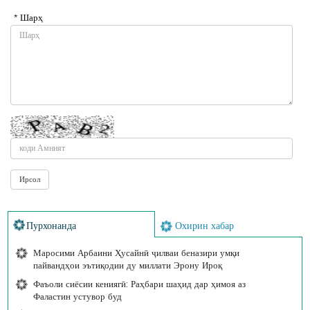
* Шарҳ
Пурхонанда
Охирин хабар
Маросими Арбаини Ҳусайнӣ ҷилваи беназири умқи
пайвандҳои эътиқодии ду миллати Эрону Ироқ
Фаъоли сиёсии кениягӣ: Раҳбари шаҳид дар ҳимоя аз
Фаластин устувор буд