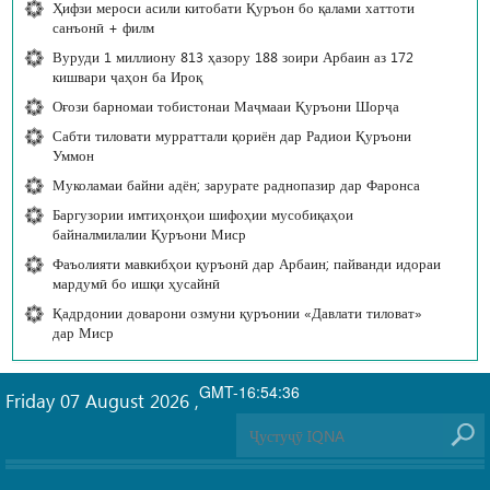
Ҳифзи мероси асили китобати Қуръон бо қалами хаттоти
санъонӣ + филм
Вуруди 1 миллиону 813 ҳазору 188 зоири Арбаин аз 172
кишвари ҷаҳон ба Ироқ
Оғози барномаи тобистонаи Маҷмааи Қуръони Шорҷа
Сабти тиловати мурраттали қориён дар Радиои Қуръони
Уммон
Муколамаи байни адён; зарурате раднопазир дар Фаронса
Баргузории имтиҳонҳои шифоҳии мусобиқаҳои
байналмилалии Қуръони Миср
Фаъолияти мавкибҳои қуръонӣ дар Арбаин; пайванди идораи
мардумӣ бо ишқи ҳусайнӣ
Қадрдонии доварони озмуни қуръонии «Давлати тиловат»
дар Миср
GMT-16:54:36
Friday 07 August 2026
,