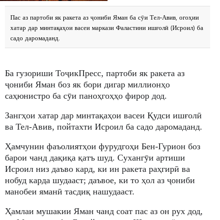
Пас аз партоби як ракета аз ҷониби Яман ба сӯи Тел-Авив, огоҳии
хатар дар минтақаҳои васеи маркази Фаластини ишғолӣ (Исроил) ба
садо даромаданд.
Ба гузориши ТоҷикПресс, партоби як ракета аз
ҷониби Яман боз як бори дигар миллионҳо
саҳюнистро ба сӯи паноҳгоҳҳо фирор дод.
Зангҳои хатар дар минтақаҳои васеи Қудси ишғолӣ
ва Тел-Авив, пойтахти Исроил ба садо даромаданд.
Ҳамчунин фаъолиятҳои фурудгоҳи Бен-Гурион боз
барои чанд дақиқа қатъ шуд. Сухангӯи артиши
Исроил низ даъво кард, ки ин ракета раҳгирӣ ва
нобуд карда шудааст; даъвое, ки то ҳол аз ҷониби
манобеи яманӣ тасдиқ нашудааст.
Ҳамлаи мушакии Яман чанд соат пас аз он рух дод,