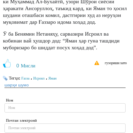
ки Муҳаммад Ал-Бухайтӣ, узори Шӯрои сиёсии
ҳаракати Ансоруллоҳ, таъкид кард, ки Яман то ҳосил
шудани оташбаси комил, дастгирии худ аз неруҳои
муқовимат дар Ғаззаро идома хоҳад дод.
Ӯ ба Бенямин Нетаняҳу, сарвазири Исроил ва
кобинаи вай ҳушдор дод: “Яман ҳар гуна ташдиди
муборизаро бо шиддат посух хоҳад дод”.
гузориши хато
0
Мисли
Тегҳо:
،
،
Ғазза
Исроил
Яман
шарҳи шумо
Ном
Почтаи электронӣ