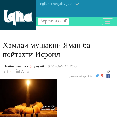
English
Français
.
.
فارسی
Версияи аслӣ
باز
و
بسته
کردن
Ҳамлаи мушакии Яман ба
منو
пойтахти Исроил
Байналмиллал
умумӣ
9:56 - July 11, 2025
рақами хабар:
3569