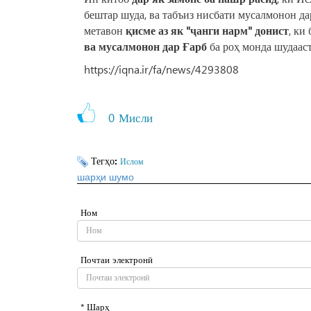
бештар шуда, ва табъиз нисбати мусалмонон дар
метавон
қисме аз як "ҷанги нарм" донист
, ки
ва мусалмонон дар Ғарб
ба роҳ монда шудааст
https://iqna.ir/fa/news/4293808
0
Мисли
Тегҳо:
Ислом
шарҳи шумо
Ном
Почтаи электронӣ
* Шарҳ