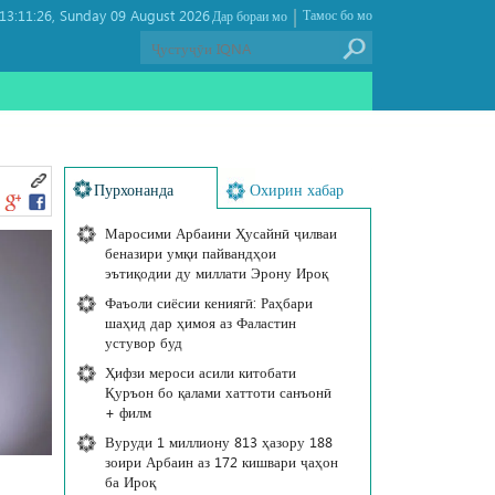
|
3:11:26
Sunday 09 August 2026 ,
Тамос бо мо
Дар бораи мо
Пурхонанда
Охирин хабар
Маросими Арбаини Ҳусайнӣ ҷилваи
беназири умқи пайвандҳои
эътиқодии ду миллати Эрону Ироқ
Фаъоли сиёсии кениягӣ: Раҳбари
шаҳид дар ҳимоя аз Фаластин
устувор буд
Ҳифзи мероси асили китобати
Қуръон бо қалами хаттоти санъонӣ
+ филм
Вуруди 1 миллиону 813 ҳазору 188
зоири Арбаин аз 172 кишвари ҷаҳон
ба Ироқ