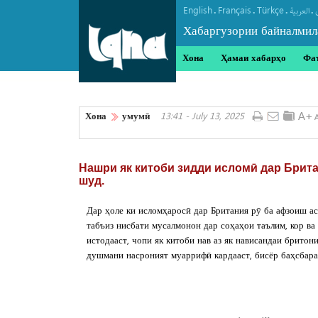
English
Français
Türkçe
.
.
.
.
العربیة
Хабаргузории байналмил
Хона
Ҳамаи хабарҳо
Фа
Хона
умумӣ
13:41 - July 13, 2025
Нашри як китоби зидди исломӣ дар Брит
шуд.
Дар ҳоле ки исломҳаросӣ дар Британия рӯ ба афзоиш ас
табъиз нисбати мусалмонон дар соҳаҳои таълим, кор ва
истодааст, чопи як китоби нав аз як нависандаи бритон
душмани насроният муаррифӣ кардааст, бисёр баҳсбаран