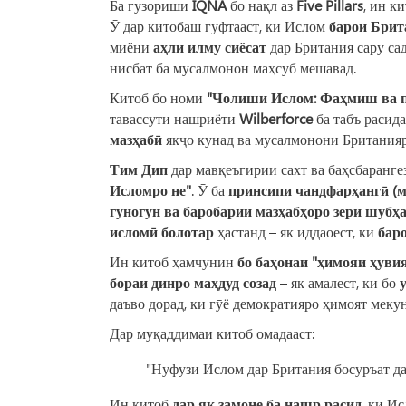
Ба гузориши
IQNA
бо нақл аз
Five Pillars
, ин к
Ӯ дар китобаш гуфтааст, ки Ислом
барои Брит
миёни
аҳли илму сиёсат
дар Британия сару са
нисбат ба мусалмонон маҳсуб мешавад.
Китоб бо номи
"Чолиши Ислом: Фаҳмиш ва по
тавассути нашриёти
Wilberforce
ба табъ расид
мазҳабӣ
якҷо кунад ва мусалмонони Британия
Тим Дип
дар мавқеъгирии сахт ва баҳсбарангез
Исломро не"
. Ӯ ба
принсипи чандфарҳангӣ (
гуногун ва баробарии мазҳабҳоро зери шубҳ
исломӣ болотар
ҳастанд – як иддаоест, ки
бар
Ин китоб ҳамчунин
бо баҳонаи "ҳимояи ҳуви
бораи динро маҳдуд созад
– як амалест, ки бо
даъво дорад, ки гӯё демократияро ҳимоят мекун
Дар муқаддимаи китоб омадааст:
"Нуфузи Ислом дар Британия босуръат дар
Ин китоб
дар як замоне ба нашр расид
, ки И