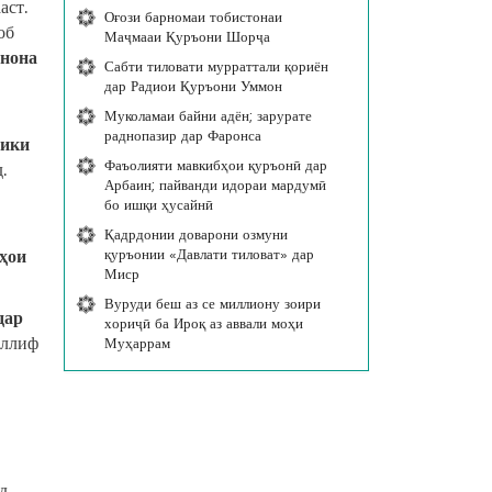
аст.
Оғози барномаи тобистонаи
об
Маҷмааи Қуръони Шорҷа
анона
Сабти тиловати мурраттали қориён
дар Радиои Қуръони Уммон
Муколамаи байни адён; зарурате
раднопазир дар Фаронса
рики
Фаъолияти мавкибҳои қуръонӣ дар
.
Арбаин; пайванди идораи мардумӣ
бо ишқи ҳусайнӣ
Қадрдонии доварони озмуни
ҳои
қуръонии «Давлати тиловат» дар
Миср
Вуруди беш аз се миллиону зоири
дар
хориҷӣ ба Ироқ аз аввали моҳи
аллиф
Муҳаррам
д