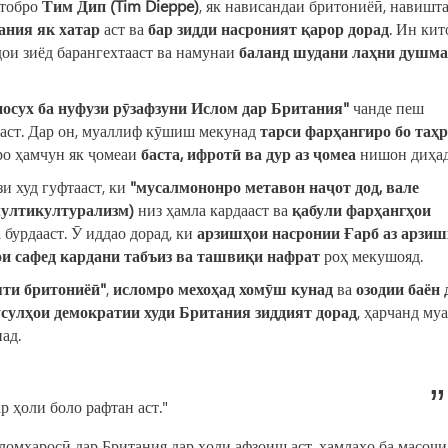
итобро
Тим Дип (Tim Dieppe)
, як нависандаи бритониёӣ, навишта
ания як хатар
аст ва
бар зидди насроният қарор дорад
. Ин кит
дои зиёд барангехтааст ва намунаи
баланд шудани лаҳни душм
сух ба нуфузи рӯзафзуни Ислом дар Британия"
чанде пеш
ааст. Дар он, муаллиф кӯшиш мекунад
тарси фарҳангиро бо таҳ
ро ҳамчун як ҷомеаи
баста, ифротӣ ва дур аз ҷомеа
нишон диҳад
и худ гуфтааст, ки
"мусалмононро метавон наҷот дод, вале
мултикултурализм)
низ ҳамла кардааст ва
қабули фарҳангҳои
а
бурдааст. Ӯ иддао дорад, ки
арзишҳои насронии Ғарб аз арзиш
ои сафед кардани табъиз ва ташвиқи нафрат
роҳ мекушояд.
яти бритониёӣ"
,
исломро мехоҳад хомӯш кунад
ва
озодии баён 
усулҳои демократии худи Британия зиддият дорад
, ҳарчанд му
ад.
 ҳоли боло рафтан аст."
сломҳаросӣ дар Британия дар ҳоли афзоиш аст, ҳамлаҳо ба масоҷи