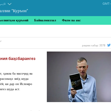
GMT-1
فارسی
аллии “Куръон”
ъолиятҳои қуръонӣ
Байналмиллал
Филм ва акс
рақами хабар:
3578
ания баҳсбарангез
т, ҳамла ба масоҷид ва
 расонаҳо зиёд шуда
иёӣ, ки дар он Исломро
гез шуда аст.