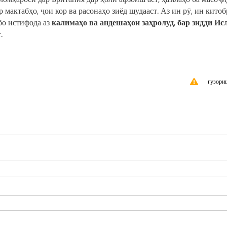
 мактабҳо, ҷои кор ва расонаҳо зиёд шудааст. Аз ин рӯ, ин китоб
 бо истифода аз
калимаҳо ва андешаҳои заҳролуд
,
бар зидди Ис
.
гузори