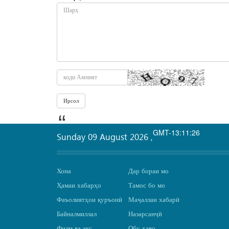
GMT-13:11:26
Sunday 09 August 2026
,
Хона
Дар бораи мо
Ҳамаи хабарҳо
Тамос бо мо
Фаъолиятҳои қуръонӣ
Маҷаллаи хабарӣ
Байналмиллал
Назарсанҷӣ
Филм ва акс
Обу ҳаво