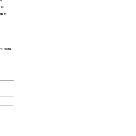
ро
лом
ши хато