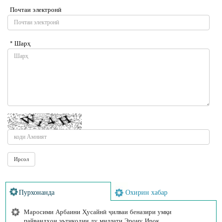
Почтаи электронӣ
* Шарҳ
Пурхонанда
Охирин хабар
Маросими Арбаини Ҳусайнӣ ҷилваи беназири умқи
пайвандҳои эътиқодии ду миллати Эрону Ироқ