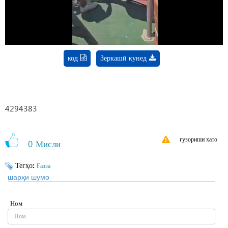
Video
код
Зеркашӣ кунед
4294383
гузориши хато
0
Мисли
Тегҳо:
Ғазза
шарҳи шумо
Ном