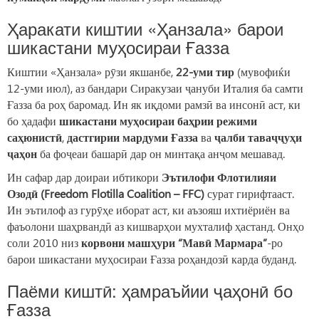
Ҳаракати киштии «Ҳанзала» барои
шикастани муҳосираи Ғазза
Киштии «Ҳанзала» рӯзи якшанбе,
22-уми тир
(мувофиќи
12-уми июл), аз бандари Сиракузаи ҷануби Италия ба самти
Ғазза ба роҳ баромад. Ин як иқдоми рамзӣ ва инсонӣ аст, ки
бо ҳадафи
шикастани муҳосираи баҳрии режими
саҳюнистӣ
,
дастгирии мардуми Ғазза
ва
ҷалби таваҷҷуҳи
ҷаҳон
ба фоҷеаи башарӣ дар он минтақа анҷом мешавад.
Ин сафар дар доираи ибтикори
Эътилофи Флотилияи
Озодӣ (Freedom Flotilla Coalition – FFC)
сурат гирифтааст.
Ин эътилоф аз гурӯҳе иборат аст, ки аъзояш ихтиёриён ва
фаъолони шаҳрвандӣ аз кишварҳои мухталиф ҳастанд. Онҳо
соли 2010 низ
корвони машҳури “Мавӣ Мармара”
-ро
барои шикастани муҳосираи Ғазза роҳандозӣ карда буданд.
Паёми киштӣ: ҳамраъйии ҷаҳонӣ бо
Ғазза