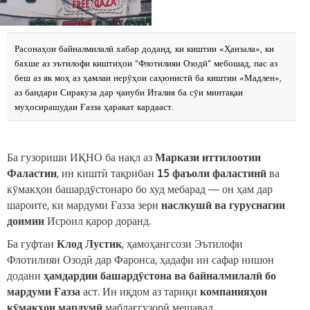
Расонаҳои байналмилалӣ хабар доданд, ки киштии «Ҳанзала», ки
бахше аз эътилофи киштиҳои “Флотилияи Озодӣ” мебошад, пас аз
беш аз як моҳ аз ҳамлаи нерӯҳои саҳюнистӣ ба киштии «Мадлен»,
аз бандари Сиракуза дар ҷануби Италия ба сӯи минтақаи
муҳосирашудаи Ғазза ҳаракат кардааст.
Ба гузориши ИҚНО ба нақл аз
Маркази иттилоотии
Фаластин
, ин киштӣ тақрибан
15 фаъоли фаластинӣ
ва
кӯмакҳои башардӯстонаро бо худ мебарад — он ҳам дар
шароите, ки мардуми Ғазза зери
наслкушӣ ва гуруснагии
доимии
Исроил қарор доранд.
Ба гуфтаи
Клод Лустик
, ҳамоҳангсози Эътилофи
Флотилияи Озодӣ дар Фаронса, ҳадафи ин сафар нишон
додани
ҳамдардии башардӯстона ва байналмилалӣ бо
мардуми Ғазза
аст. Ин иқдом аз тариқи
компанияҳои
кӯмакҳои мардумӣ
маблағгузорӣ мешавад.