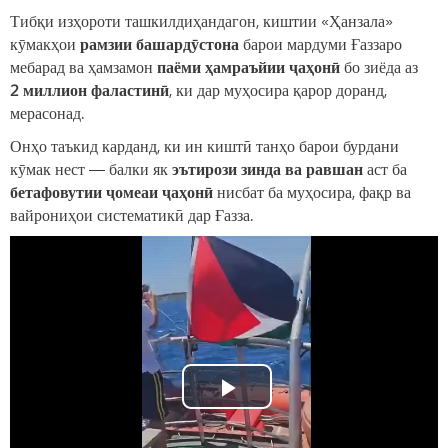
Тибқи изҳороти ташкилдиҳандагон, киштии «Ҳанзала»
кӯмакҳои
рамзии башардӯстона
барои мардуми Ғаззаро
мебарад ва ҳамзамон
паёми ҳамраъйии ҷаҳонӣ
бо зиёда аз
2 миллион фаластинӣ
, ки дар муҳосира қарор доранд,
мерасонад.
Онҳо таъкид карданд, ки ин киштӣ танҳо барои бурдани
кӯмак нест — балки як
эътирози зинда ва равшан
аст ба
бетафовутии ҷомеаи ҷаҳонӣ
нисбат ба муҳосира, фақр ва
вайрониҳои систематикӣ дар Ғазза.
Play