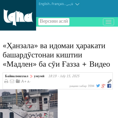
English
Français
.
.
فارسی
Версияи аслӣ
باز
و
بسته
کردن
«Ҳанзала» ва идомаи ҳаракати
منو
башардӯстонаи киштии
«Мадлен» ба сӯи Ғазза + Видео
Байналмиллал
умумӣ
18:19 - July 15, 2025
рақами хабар:
3594