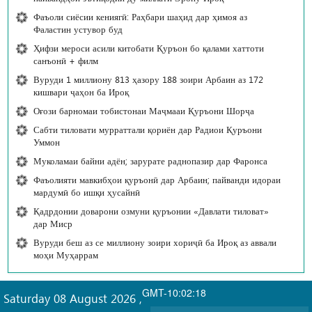
Фаъоли сиёсии кениягӣ: Раҳбари шаҳид дар ҳимоя аз
Фаластин устувор буд
Ҳифзи мероси асили китобати Қуръон бо қалами хаттоти
санъонӣ + филм
Вуруди 1 миллиону 813 ҳазору 188 зоири Арбаин аз 172
кишвари ҷаҳон ба Ироқ
Оғози барномаи тобистонаи Маҷмааи Қуръони Шорҷа
Сабти тиловати мурраттали қориён дар Радиои Қуръони
Уммон
Муколамаи байни адён; зарурате раднопазир дар Фаронса
Фаъолияти мавкибҳои қуръонӣ дар Арбаин; пайванди идораи
мардумӣ бо ишқи ҳусайнӣ
Қадрдонии доварони озмуни қуръонии «Давлати тиловат»
дар Миср
Вуруди беш аз се миллиону зоири хориҷӣ ба Ироқ аз аввали
моҳи Муҳаррам
GMT-10:02:18
Saturday 08 August 2026
,