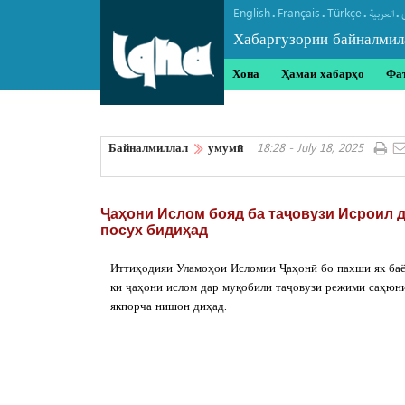
English
Français
Türkçe
.
.
.
.
العربیة
Хабаргузории байналмил
Хона
Ҳамаи хабарҳо
Фа
Байналмиллал
умумӣ
18:28 - July 18, 2025
Ҷаҳони Ислом бояд ба таҷовузи Исроил д
посух бидиҳад
Иттиҳодияи Уламоҳои Исломии Ҷаҳонӣ бо пахши як баён
ки ҷаҳони ислом дар муқобили таҷовузи режими саҳюн
якпорча нишон диҳад.