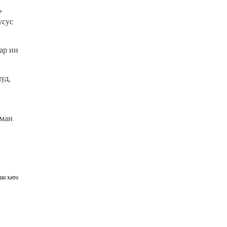
ъ
усус
ар ин
уд,
омаи
ши хато