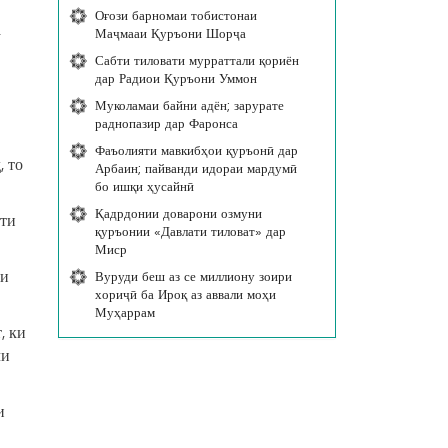
Оғози барномаи тобистонаи
а
Маҷмааи Қуръони Шорҷа
Сабти тиловати мурраттали қориён
дар Радиои Қуръони Уммон
Муколамаи байни адён; зарурате
раднопазир дар Фаронса
Фаъолияти мавкибҳои қуръонӣ дар
, то
Арбаин; пайванди идораи мардумӣ
бо ишқи ҳусайнӣ
Қадрдонии доварони озмуни
ати
қуръонии «Давлати тиловат» дар
Миср
аи
Вуруди беш аз се миллиону зоири
хориҷӣ ба Ироқ аз аввали моҳи
Муҳаррам
, ки
чи
и