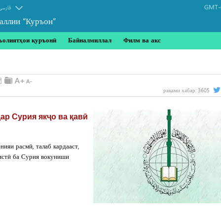
GMT-0
فارسی
аллии “Куръон”
ъолиятҳои қуръонӣ
Байналмиллал
Филм ва акс
рақами хабар:
3605
ар Сурия якҷо ва қавӣ
ияи расмӣ, талаб кардааст,
истӣ ба Сурия вокуниши