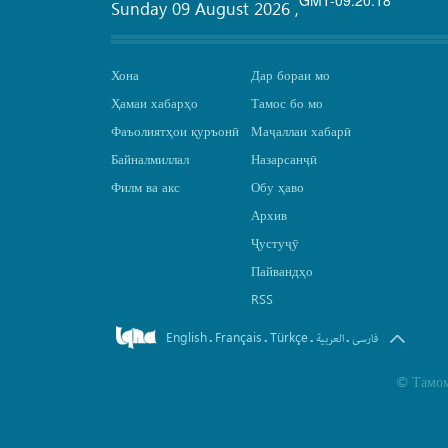
Sunday 09 August 2026
,
Хона
Дар бораи мо
Ҳамаи хабарҳо
Тамос бо мо
Фаъолиятҳои қуръонӣ
Маҷаллаи хабарӣ
Байналмиллал
Назарсанҷӣ
Филм ва акс
Обу ҳаво
Архив
Ҷустуҷӯ
Пайвандҳо
RSS
English
Français
Türkçe
.
.
.
.
فارسی
العربیة
©
Тамом