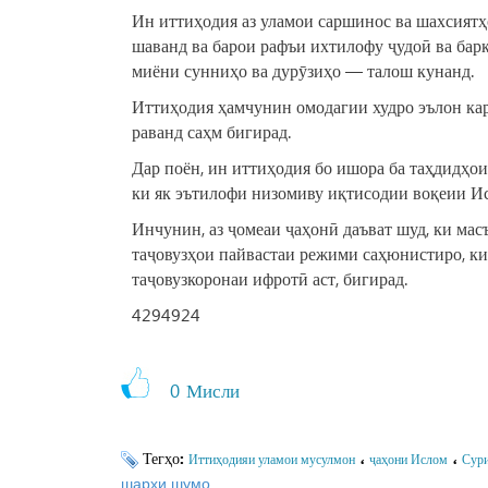
Ин иттиҳодия аз уламои саршинос ва шахсиятҳ
шаванд ва барои рафъи ихтилофу ҷудоӣ ва ба
миёни сунниҳо ва дурӯзиҳо — талош кунанд.
Иттиҳодия ҳамчунин омодагии худро эълон кард
раванд саҳм бигирад.
Дар поён, ин иттиҳодия бо ишора ба таҳдидҳои
ки як эътилофи низомиву иқтисодии воқеии Ис
Инчунин, аз ҷомеаи ҷаҳонӣ даъват шуд, ки ма
таҷовузҳои пайвастаи режими саҳюнистиро, ки
таҷовузкоронаи ифротӣ аст, бигирад.
4294924
0
Мисли
Тегҳо:
،
،
Иттиҳодияи уламои мусулмон
ҷаҳони Ислом
Сур
шарҳи шумо