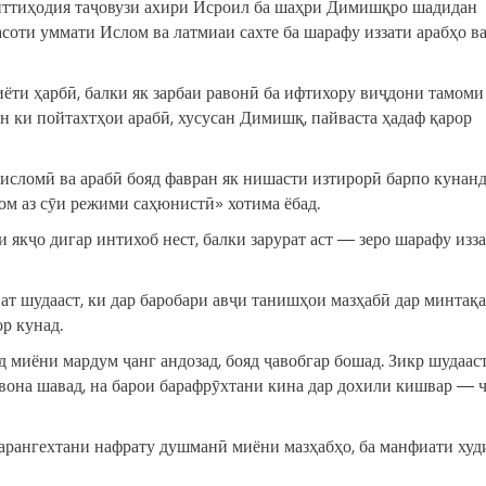
 иттиҳодия таҷовузи ахири Исроил ба шаҳри Димишқро шадидан
соти уммати Ислом ва латмиаи сахте ба шарафу иззати арабҳо в
лиёти ҳарбӣ, балки як зарбаи равонӣ ба ифтихору виҷдони тамоми
н ки пойтахтҳои арабӣ, хусусан Димишқ, пайваста ҳадаф қарор
исломӣ ва арабӣ бояд фавран як нишасти изтирорӣ барпо кунанд
ом аз сӯи режими саҳюнистӣ» хотима ёбад.
якҷо дигар интихоб нест, балки зарурат аст — зеро шарафу изз
ат шудааст, ки дар баробари авҷи танишҳои мазҳабӣ дар минтақ
р кунад.
д миёни мардум ҷанг андозад, бояд ҷавобгар бошад. Зикр шудааст
авона шавад, на барои барафрӯхтани кина дар дохили кишвар — 
барангехтани нафрату душманӣ миёни мазҳабҳо, ба манфиати худ