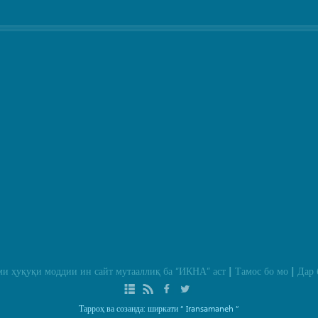
и ҳуқуқи моддии ин сайт мутааллиқ ба
“ИКНА”
аст
Тамос бо мо
Дар 
|
|
Тарроҳ ва созанда: ширкати
“ Iransamaneh ”