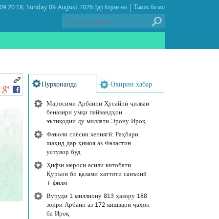
|
9:20:18
Sunday 09 August 2026 ,
Тамос бо мо
Дар бораи мо
Пурхонанда
Охирин хабар
Маросими Арбаини Ҳусайнӣ ҷилваи
беназири умқи пайвандҳои
эътиқодии ду миллати Эрону Ироқ
Фаъоли сиёсии кениягӣ: Раҳбари
шаҳид дар ҳимоя аз Фаластин
устувор буд
Ҳифзи мероси асили китобати
Қуръон бо қалами хаттоти санъонӣ
+ филм
Вуруди 1 миллиону 813 ҳазору 188
зоири Арбаин аз 172 кишвари ҷаҳон
ба Ироқ