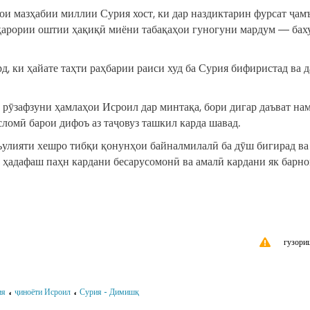
ои мазҳабии миллии Сурия хост, ки дар наздиктарин фурсат ҷам
рқарории оштии ҳақиқӣ миёни табақаҳои гуногуни мардум — бах
, ки ҳайате таҳти раҳбарии раиси худ ба Сурия бифиристад ва д
 рӯзафзуни ҳамлаҳои Исроил дар минтақа, бори дигар даъват нам
ломӣ барои дифоъ аз таҷовуз ташкил карда шавад.
съулияти хешро тибқи қонунҳои байналмилалӣ ба дӯш бигирад ва
 ҳадафаш паҳн кардани бесарусомонӣ ва амалӣ кардани як барн
гузори
،
،
ия
ҷиноёти Исроил
Сурия - Димишқ