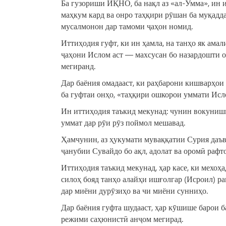
Ба гузориши ИҚНО, ба нақл аз «ал-Умма», ин
маҳкум кард ва онро таҳқири рӯшан ба муқадда
мусалмонон дар тамоми ҷаҳон номид.
Иттиҳодия гуфт, ки ин ҳамла, на танҳо як ама
ҷаҳони Ислом аст — махсусан бо назардошти о
мегиранд.
Дар баёния омадааст, ки раҳбарони кишварҳои 
ба гуфтаи онҳо, «таҳқири ошкорои уммати Исл
Ин иттиҳодия таъкид мекунад: чунин вокуниши 
уммат дар рӯи рӯз поймол мешавад.
Ҳамчунин, аз ҳукумати муваққатии Сурия даъв
ҷанубии Сувайдо бо ақл, адолат ва оромӣ рафто
Иттиҳодия таъкид мекунад, ҳар касе, ки мехоҳа
силоҳ бояд танҳо алайҳи ишғолгар (Исроил) р
дар миёни дурӯзиҳо ва чи миёни сунниҳо.
Дар баёния гуфта шудааст, ҳар кӯшише барои 
режими саҳюнистӣ анҷом мегирад.