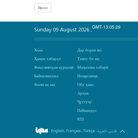
GMT-13:05:29
Sunday 09 August 2026
,
Хона
Дар бораи мо
Ҳамаи хабарҳо
Тамос бо мо
Фаъолиятҳои қуръонӣ
Маҷаллаи хабарӣ
Байналмиллал
Назарсанҷӣ
Филм ва акс
Обу ҳаво
Архив
Ҷустуҷӯ
Пайвандҳо
RSS
English
Français
Türkçe
.
.
.
.
فارسی
العربیة