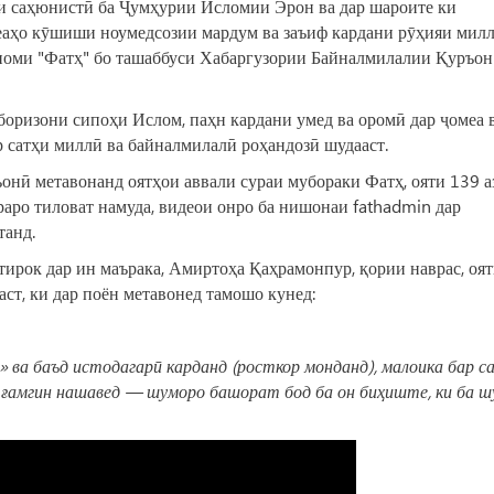
и саҳюнистӣ ба Ҷумҳурии Исломии Эрон ва дар шароите ки
еаҳо кӯшиши ноумедсозии мардум ва заъиф кардани рӯҳияи мил
 номи "Фатҳ" бо ташаббуси Хабаргузории Байналмилалии Қуръон
боризони сипоҳи Ислом, паҳн кардани умед ва оромӣ дар ҷомеа 
 сатҳи миллӣ ва байналмилалӣ роҳандозӣ шудааст.
онӣ метавонанд оятҳои аввали сураи мубораки Фатҳ, ояти 139 а
аро тиловат намуда, видеои он‌ро ба нишонаи fathadmin дар
танд.
тирок дар ин маърака, Амиртоҳа Қаҳрамонпур, қории наврас, оят
ст, ки дар поён метавонед тамошо кунед:
» ва баъд истодагарӣ карданд (росткор монданд), малоика бар с
а ғамгин нашавед — шуморо башорат бод ба он биҳиште, ки ба 