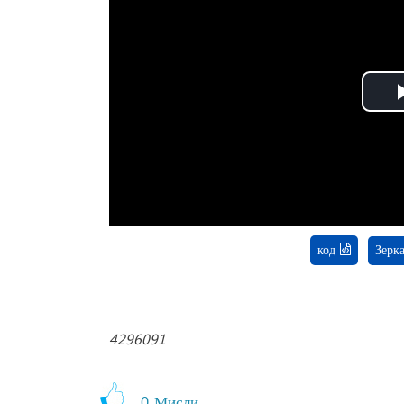
код
Зерк
4296091
0
Мисли