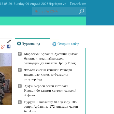
|
3:05:29
Sunday 09 August 2026 ,
Тамос бо мо
Дар бораи мо
Пурхонанда
Охирин хабар
Маросими Арбаини Ҳусайнӣ ҷилваи
беназири умқи пайвандҳои
эътиқодии ду миллати Эрону Ироқ
Фаъоли сиёсии кениягӣ: Раҳбари
шаҳид дар ҳимоя аз Фаластин
устувор буд
Ҳифзи мероси асили китобати
Қуръон бо қалами хаттоти санъонӣ
+ филм
Вуруди 1 миллиону 813 ҳазору 188
зоири Арбаин аз 172 кишвари ҷаҳон
ба Ироқ