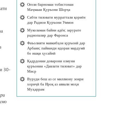
Оғози барномаи тобистонаи
лати
Маҷмааи Қуръони Шорҷа
Сабти тиловати мурраттали қориён
дар Радиои Қуръони Уммон
Муколамаи байни адён; зарурате
ва
раднопазир дар Фаронса
Фаъолияти мавкибҳои қуръонӣ дар
з
Арбаин; пайванди идораи мардумӣ
бо ишқи ҳусайнӣ
Қадрдонии доварони озмуни
қуръонии «Давлати тиловат» дар
и 30-
Миср
Вуруди беш аз се миллиону зоири
хориҷӣ ба Ироқ аз аввали моҳи
Муҳаррам
ари
шумо