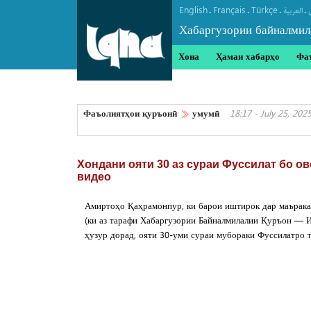
English
Français
Türkçe
.
.
.
.
العربیة
Хабаргузории байналмил
Хона
Ҳамаи хабарҳо
Фа
Фаъолиятҳои қуръонӣ
умумӣ
18:17 - July 25, 202
Хондани ояти 30 аз сураи Фуссилат бо ов
видео
Амиртоҳо Қаҳрамонпур, ки барои иштирок дар маърака
(ки аз тарафи Хабаргузории Байналмилалии Қуръон —
ҳузур дорад, ояти 30-уми сураи мубораки Фуссилатро т