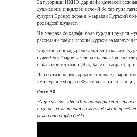
Ба гузориши ИҚНО, дар пайи ҳамлаҳои режим
душманони инқилоби исломӣ бо ҳар гуна тавт
бузурги Эронро доранд, маъракаи Қуръонӣ бо
роҳандозӣ шудааст.
Ин маърака бо ҳадафи боло бурдани рӯҳияи му
расондани паёми илоҳии Қуръон ба мардум дар
Қориҳои собиқадор, ҷавонон ва фаъолони Қуръ
сураи Оли Имрон, сураи мубораки Наср ва ғайр
шабакаҳои иҷтимоӣ (Ито, Бале ва ғайра) фирис
Дар идомаи қабул кардани тиловатҳо барои иш
уми сураи мубораки Фуссилатро тиловат кардаа
Ояти 30:
«Ҳар касе ки гуфт: Парвардигори мо Аллоҳ аст
онҳо нозил мешаванд ва мегӯянд: «Натарсед в
ваъда дода шуда буд!»