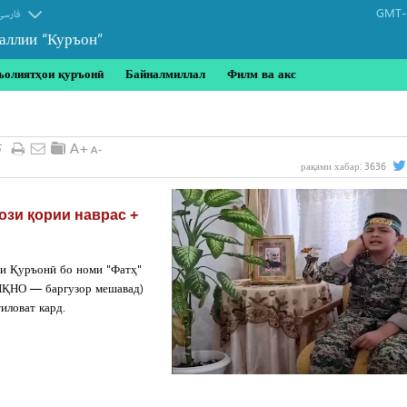
GMT-1
فارسی
аллии “Куръон”
ъолиятҳои қуръонӣ
Байналмиллал
Филм ва акс
5
рақами хабар:
3636
ози қории наврас +
и Қуръонӣ бо номи "Фатҳ"
 ИҚНО — баргузор мешавад)
иловат кард.