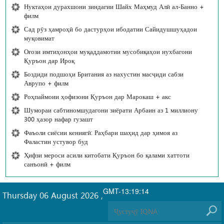
Нуктаҳои дурахшони зиндагии Шайх Маҳмуд Алӣ ал-Банно +
филм
Сад рӯз ҳамроҳӣ бо дастурҳои ибодатии Сайидушшуҳадои
муқовимат
Оғози имтиҳонҳои муқаддамотии мусобиқаҳои нухбагони
Қуръон дар Ироқ
Боздиди подшоҳи Британия аз нахустин масҷиди сабзи
Аврупо + филм
Роҳпаймоии ҳофизони Қуръон дар Марокаш + акс
Шумораи сабтиномшудагони зиёрати Арбаин аз 1 миллиону
300 ҳазор нафар гузашт
Фаъоли сиёсии кениягӣ: Раҳбари шаҳид дар ҳимоя аз
Фаластин устувор буд
Ҳифзи мероси асили китобати Қуръон бо қалами хаттоти
санъонӣ + филм
GMT-13:19:14
Thursday 06 August 2026
,