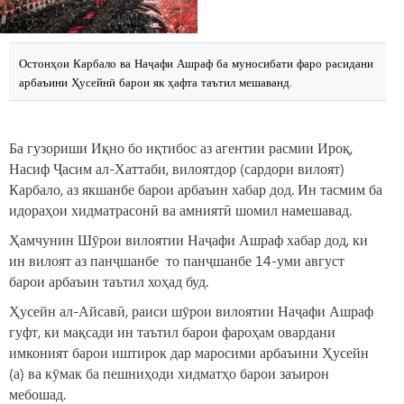
Остонҳои Карбало ва Наҷафи Ашраф ба муносибати фаро расидани
арбаъини Ҳусейнӣ барои як ҳафта таътил мешаванд.
Ба гузориши Иқно бо иқтибос аз агентии расмии Ироқ,
Насиф Ҷасим ал-Хаттаби, вилоятдор (сардори вилоят)
Карбало, аз якшанбе барои арбаъин хабар дод. Ин тасмим ба
идораҳои хидматрасонӣ ва амниятӣ шомил намешавад.
Ҳамчунин Шӯрои вилоятии Наҷафи Ашраф хабар дод, ки
ин вилоят аз панҷшанбе то панҷшанбе 14-уми август
барои арбаъин таътил хоҳад буд.
Ҳусейн ал-Айсавӣ, раиси шӯрои вилоятии Наҷафи Ашраф
гуфт, ки мақсади ин таътил барои фароҳам овардани
имконият барои иштирок дар маросими арбаъини Ҳусейн
(а) ва кӯмак ба пешниҳоди хидматҳо барои заъирон
мебошад.