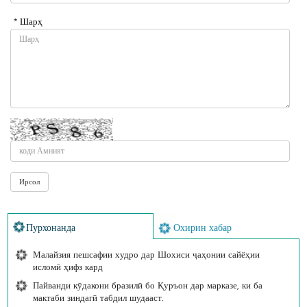
* Шарҳ
Пурхонанда
Охирин хабар
Малайзия пешсафии худро дар Шохиси ҷаҳонии сайёҳии
исломӣ ҳифз кард
Пайванди кӯдакони бразилӣ бо Қуръон дар марказе, ки ба
мактаби зиндагӣ табдил шудааст.