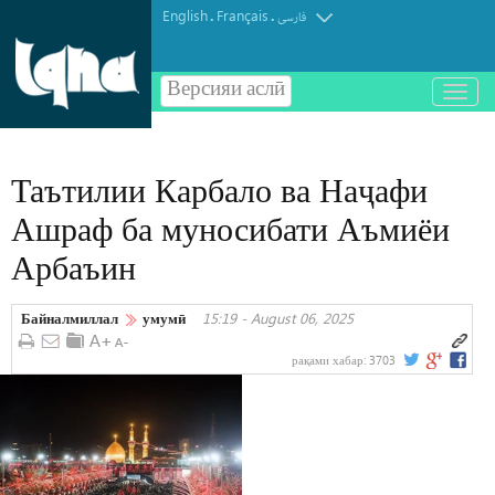
English
Français
.
.
فارسی
Версияи аслӣ
باز
و
بسته
کردن
Таътилии Карбало ва Наҷафи
منو
Ашраф ба муносибати Аъмиёи
Арбаъин
Байналмиллал
умумӣ
15:19 - August 06, 2025
рақами хабар:
3703