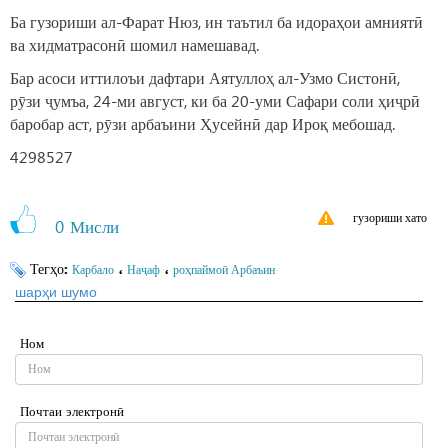
Ба гузориши ал-Фарат Нюз, ин таътил ба идораҳои амниятӣ
ва хидматрасонӣ шомил намешавад.
Бар асоси иттилоъи дафтари Аятуллоҳ ал-Узмо Систонӣ,
рӯзи ҷумъа, 24-ми август, ки ба 20-уми Сафари соли ҳиҷрӣ
баробар аст, рӯзи арбаъини Ҳусейнӣ дар Ироқ мебошад.
4298527
гузориши хато
0
Мисли
Тегҳо:
،
،
Карбало
Наҷаф
роҳпаймоӣ Арбаъин
шарҳи шумо
Ном
Почтаи электронӣ