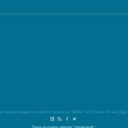
и ҳуқуқи моддии ин сайт мутааллиқ ба
“ИКНА”
аст
Тамос бо мо
Дар 
|
|
Тарроҳ ва созанда: ширкати
“ Iransamaneh ”