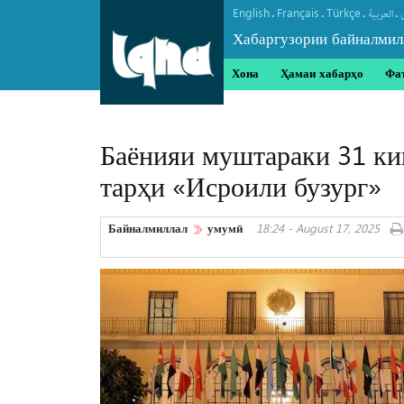
English
Français
Türkçe
.
.
.
.
العربیة
Хабаргузории байналмил
Хона
Ҳамаи хабарҳо
Фа
Баёнияи муштараки 31 ки
тарҳи «Исроили бузург»
Байналмиллал
умумӣ
18:24 - August 17, 2025