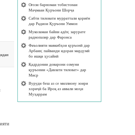
Оғози барномаи тобистонаи
Маҷмааи Қуръони Шорҷа
Сабти тиловати мурраттали қориён
дар Радиои Қуръони Уммон
Муколамаи байни адён; зарурате
раднопазир дар Фаронса
Фаъолияти мавкибҳои қуръонӣ дар
Арбаин; пайванди идораи мардумӣ
дидан
бо ишқи ҳусайнӣ
Қадрдонии доварони озмуни
қуръонии «Давлати тиловат» дар
Миср
Вуруди беш аз се миллиону зоири
хориҷӣ ба Ироқ аз аввали моҳи
и
Муҳаррам
лияти