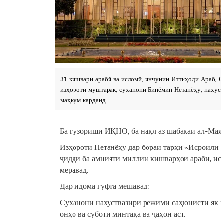
31 кишвари арабӣ ва исломӣ, инчунин Иттиҳоди Араб,
изҳороти муштарак, суханони Бинёмин Нетанёҳу, наху
маҳкум карданд.
Ба гузориши ИҚНО, ба нақл аз шабакаи ал-Маяд
Изҳороти Нетанёҳу дар бораи тарҳи «Исроили 
ҷиддӣ ба амнияти миллии кишварҳои арабӣ, ист
меравад.
Дар идома гуфта мешавад:
Суханони нахуствазири режими саҳюнистӣ як 
онҳо ва суботи минтақа ва ҷаҳон аст.