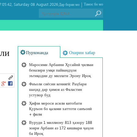
|
:05:42
Saturday 08 August 2026 ,
Тамос бо мо
Дар бораи мо
или
Пурхонанда
Охирин хабар
Маросими Арбаини Ҳусайнӣ ҷилваи
беназири умқи пайвандҳои
эътиқодии ду миллати Эрону Ироқ
Фаъоли сиёсии кениягӣ: Раҳбари
шаҳид дар ҳимоя аз Фаластин
устувор буд
Ҳифзи мероси асили китобати
Қуръон бо қалами хаттоти санъонӣ
+ филм
Вуруди 1 миллиону 813 ҳазору 188
зоири Арбаин аз 172 кишвари ҷаҳон
ба Ироқ