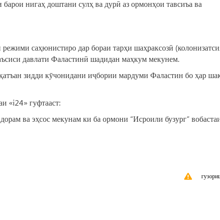
 барои нигаҳ доштани сулҳ ва дурӣ аз ормонҳои тавсиъа ва
 режими саҳюнистиро дар бораи тарҳи шаҳраксозӣ (колонизатсия
аъсиси давлати Фаластинӣ шадидан маҳкум мекунем.
 қатъан зидди кӯчонидани иҷбории мардуми Фаластин бо ҳар шак
и «i24» гуфтааст:
дорам ва эҳсос мекунам ки ба ормони “Исроили бузург” вобаста
гузори