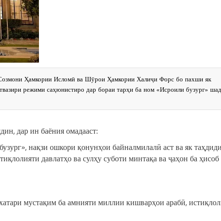
 Созмони Ҳамкории Исломӣ ва Шӯрои Ҳамкории Халиҷи Форс бо пахши як
ствазири режими саҳюнистиро дар бораи тарҳи ба ном «Исроили бузург» ша
ин, дар ин баёния омадааст:
бузург», нақзи ошкори қонунҳои байналмилалӣ аст ва як таҳдид
иқлолияти давлатҳо ва сулҳу суботи минтақа ва ҷаҳон ба ҳисоб
хатари мустақим ба амнияти миллии кишварҳои арабӣ, истиқло