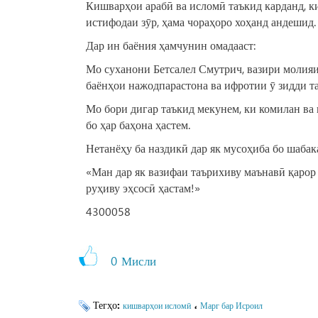
Кишварҳои арабӣ ва исломӣ таъкид карданд, ки
истифодаи зӯр, ҳама чораҳоро хоҳанд андешид.
Дар ин баёния ҳамчунин омадааст:
Мо суханони Бетсалел Смутрич, вазири молияи
баёнҳои нажодпарастона ва ифротии ӯ зидди т
Мо бори дигар таъкид мекунем, ки комилан ва
бо ҳар баҳона ҳастем.
Нетанёҳу ба наздикӣ дар як мусоҳиба бо шабака
«Ман дар як вазифаи таърихиву маънавӣ қарор 
руҳиву эҳсосӣ ҳастам!»
4300058
0
Мисли
Тегҳо:
،
кишварҳои исломӣ
Марг бар Исроил