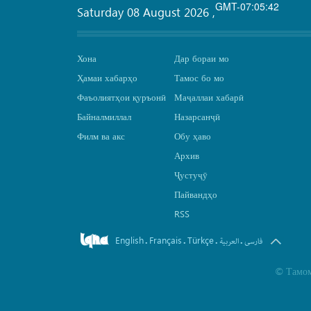
GMT-07:05:42
Saturday 08 August 2026
,
Хона
Дар бораи мо
Ҳамаи хабарҳо
Тамос бо мо
Фаъолиятҳои қуръонӣ
Маҷаллаи хабарӣ
Байналмиллал
Назарсанҷӣ
Филм ва акс
Обу ҳаво
Архив
Ҷустуҷӯ
Пайвандҳо
RSS
English
Français
Türkçe
.
.
.
.
فارسی
العربیة
©
Тамом