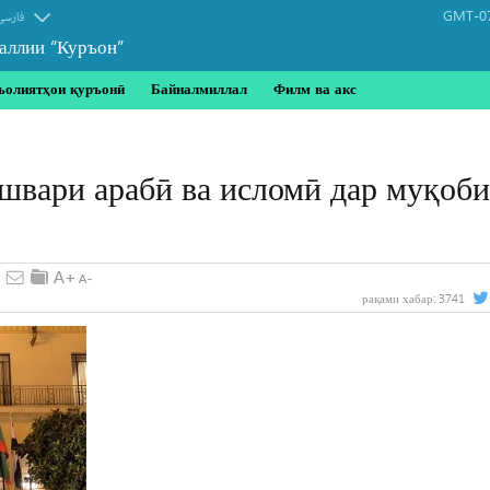
GMT-07
فارسی
аллии “Куръон”
ъолиятҳои қуръонӣ
Байналмиллал
Филм ва акс
швари арабӣ ва исломӣ дар муқоб
рақами хабар:
3741