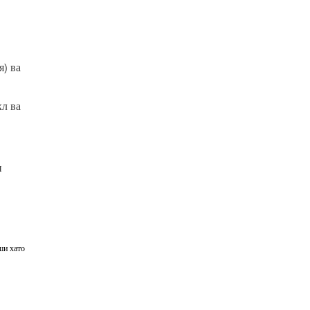
) ва
л ва
и
ши хато