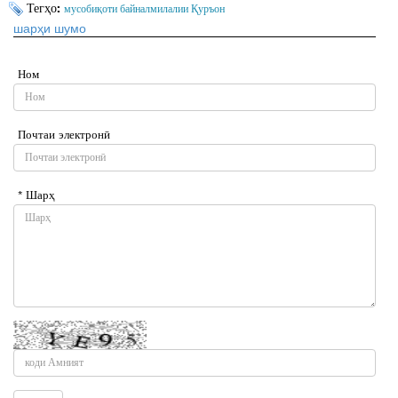
Тегҳо:
мусобиқоти байналмилалии Қуръон
шарҳи шумо
Ном
Почтаи электронӣ
* Шарҳ