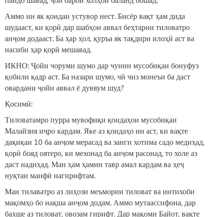
Аммо ин як қоидаи устувор нест. Бисёр вақт ҳам дида
шудааст, ки қорӣ дар шабҳои аввал беҳтарин тиловатро
анҷом додааст. Ба ҳар ҳол, қуръа як тақдири илоҳӣ аст ва
насиби ҳар қорӣ мешавад.
ИКНО: Ҷойи чоруми шумо дар чунин мусобиқаи бонуфуз
қобили қадр аст. Ба назари шумо, чӣ чиз монеъи ба даст
овардани ҷойи аввал ё дуввум шуд?
Қосимӣ:
Тиловатамро пурра мувофиқи қоидаҳои мусобиқаи
Малайзия иҷро кардам. Яке аз қоидаҳо ин аст, ки вақте
дақиқаи 10 ба анҷом мерасад ва занги хотима садо медиҳад,
қорӣ бояд оятеро, ки мехонад ба анҷом расонад, то холе аз
даст надиҳад. Ман ҳам ҳамин тавр амал кардам ва ҳеҷ
нуқтаи манфӣ нагирифтам.
Ман тилаватро аз лиҳози меъмории тиловат ва интихоби
мақомҳо бо нақша анҷом додам. Аммо мутаассифона, дар
бахше аз тиловат, овозам гирифт. Дар мақоми Байот, вақте