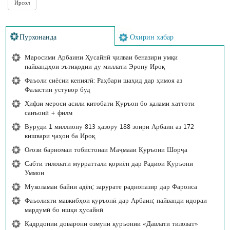
Пурхонанда
Охирин хабар
Маросими Арбаини Ҳусайнӣ ҷилваи беназири умқи
пайвандҳои эътиқодии ду миллати Эрону Ироқ
Фаъоли сиёсии кениягӣ: Раҳбари шаҳид дар ҳимоя аз
Фаластин устувор буд
Ҳифзи мероси асили китобати Қуръон бо қалами хаттоти
санъонӣ + филм
Вуруди 1 миллиону 813 ҳазору 188 зоири Арбаин аз 172
кишвари ҷаҳон ба Ироқ
Оғози барномаи тобистонаи Маҷмааи Қуръони Шорҷа
Сабти тиловати мурраттали қориён дар Радиои Қуръони
Уммон
Муколамаи байни адён; зарурате раднопазир дар Фаронса
Фаъолияти мавкибҳои қуръонӣ дар Арбаин; пайванди идораи
мардумӣ бо ишқи ҳусайнӣ
Қадрдонии доварони озмуни қуръонии «Давлати тиловат»