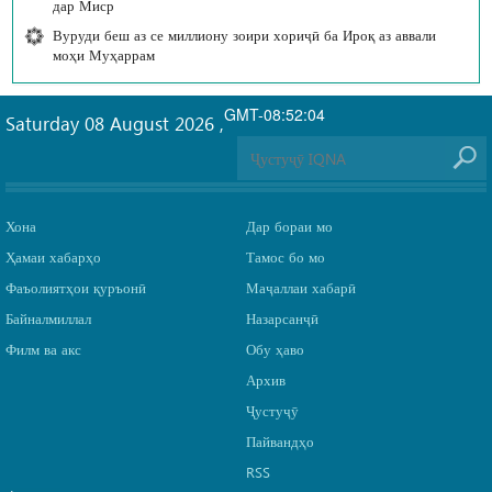
дар Миср
Вуруди беш аз се миллиону зоири хориҷӣ ба Ироқ аз аввали
моҳи Муҳаррам
GMT-08:52:04
Saturday 08 August 2026
,
Хона
Дар бораи мо
Ҳамаи хабарҳо
Тамос бо мо
Фаъолиятҳои қуръонӣ
Маҷаллаи хабарӣ
Байналмиллал
Назарсанҷӣ
Филм ва акс
Обу ҳаво
Архив
Ҷустуҷӯ
Пайвандҳо
RSS