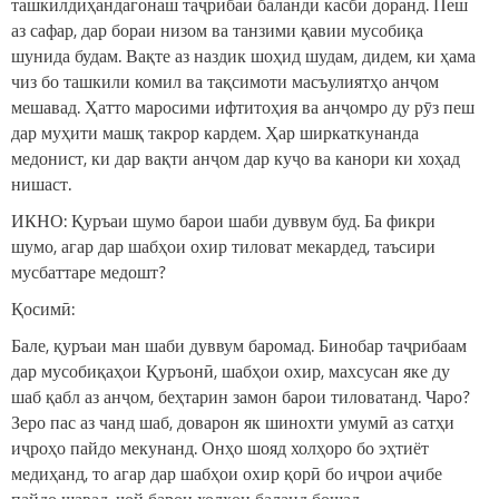
ташкилдиҳандагонаш таҷрибаи баланди касбӣ доранд. Пеш
аз сафар, дар бораи низом ва танзими қавии мусобиқа
шунида будам. Вақте аз наздик шоҳид шудам, дидем, ки ҳама
чиз бо ташкили комил ва тақсимоти масъулиятҳо анҷом
мешавад. Ҳатто маросими ифтитоҳия ва анҷомро ду рӯз пеш
дар муҳити машқ такрор кардем. Ҳар ширкаткунанда
медонист, ки дар вақти анҷом дар куҷо ва канори ки хоҳад
нишаст.
ИКНО: Қуръаи шумо барои шаби дуввум буд. Ба фикри
шумо, агар дар шабҳои охир тиловат мекардед, таъсири
мусбаттаре медошт?
Қосимӣ:
Бале, қуръаи ман шаби дуввум баромад. Бинобар таҷрибаам
дар мусобиқаҳои Қуръонӣ, шабҳои охир, махсусан яке ду
шаб қабл аз анҷом, беҳтарин замон барои тиловатанд. Чаро?
Зеро пас аз чанд шаб, доварон як шинохти умумӣ аз сатҳи
иҷроҳо пайдо мекунанд. Онҳо шояд холҳоро бо эҳтиёт
медиҳанд, то агар дар шабҳои охир қорӣ бо иҷрои аҷибе
пайдо шавад, ҷой барои холҳои баланд бошад.