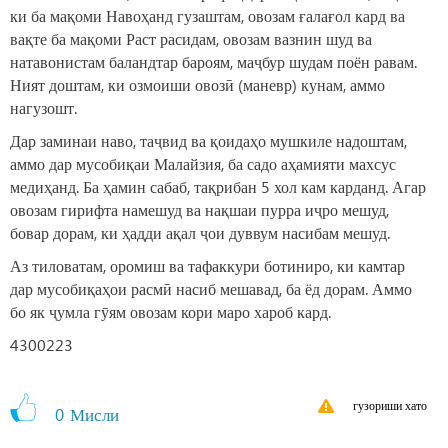
ки ба мақоми Навоҳанд гузаштам, овозам ғалағол кард ва
вақте ба мақоми Раст расидам, овозам вазнин шуд ва
натавонистам баландтар бароям, маҷбур шудам поён равам.
Ният доштам, ки озмоиши овозӣ (маневр) кунам, аммо
нагузошт.
Дар заминаи наво, таҷвид ва қоидаҳо мушкиле надоштам,
аммо дар мусобиқаи Малайзия, ба садо аҳамияти махсус
медиҳанд. Ба ҳамин сабаб, тақрибан 5 хол кам карданд. Агар
овозам гирифта намешуд ва нақшаи пурра иҷро мешуд,
бовар дорам, ки ҳадди ақал ҷои дуввум насибам мешуд.
Аз тиловатам, оромиш ва тафаккури ботиниро, ки камтар
дар мусобиқаҳои расмӣ насиб мешавад, ба ёд дорам. Аммо
бо як ҷумла гӯям овозам кори маро хароб кард.
4300223
гузориши хато
0
Мисли