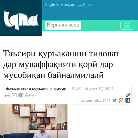
English
Français
.
.
فارسی
Версияи аслӣ
باز
و
بسته
کردن
Таъсири қуръакашии тиловат
منو
дар муваффақияти қорӣ дар
мусобиқаи байналмилалӣ
Фаъолиятҳои қуръонӣ
умумӣ
18:48 - August 17, 2025
рақами хабар:
3744