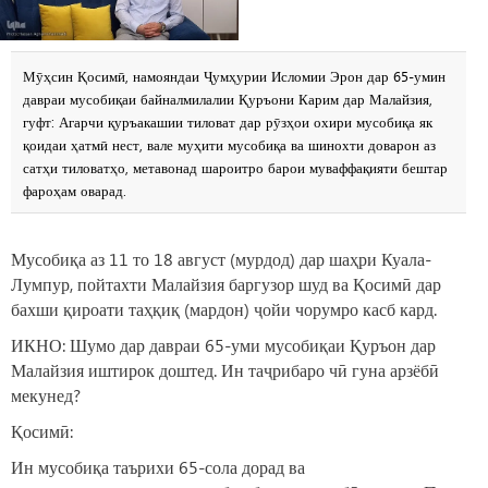
Мӯҳсин Қосимӣ, намояндаи Ҷумҳурии Исломии Эрон дар 65-умин
давраи мусобиқаи байналмилалии Қуръони Карим дар Малайзия,
гуфт: Агарчи қуръакашии тиловат дар рӯзҳои охири мусобиқа як
қоидаи ҳатмӣ нест, вале муҳити мусобиқа ва шинохти доварон аз
сатҳи тиловатҳо, метавонад шароитро барои муваффақияти бештар
фароҳам оварад.
Мусобиқа аз 11 то 18 август (мурдод) дар шаҳри Куала-
Лумпур, пойтахти Малайзия баргузор шуд ва Қосимӣ дар
бахши қироати таҳқиқ (мардон) ҷойи чорумро касб кард.
ИКНО: Шумо дар давраи 65-уми мусобиқаи Қуръон дар
Малайзия иштирок доштед. Ин таҷрибаро чӣ гуна арзёбӣ
мекунед?
Қосимӣ:
Ин мусобиқа таърихи 65-сола дорад ва