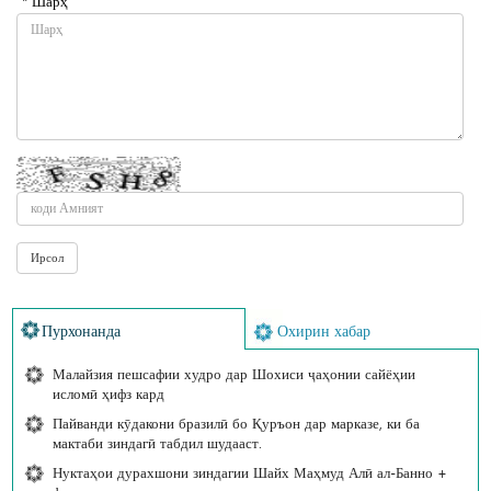
* Шарҳ
Пурхонанда
Охирин хабар
Малайзия пешсафии худро дар Шохиси ҷаҳонии сайёҳии
исломӣ ҳифз кард
Пайванди кӯдакони бразилӣ бо Қуръон дар марказе, ки ба
мактаби зиндагӣ табдил шудааст.
Нуктаҳои дурахшони зиндагии Шайх Маҳмуд Алӣ ал-Банно +