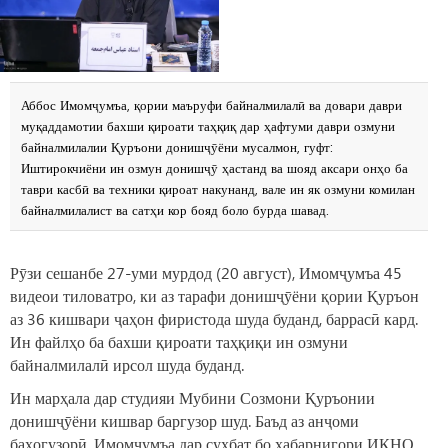
Аббос Имомҷумъа, қории маъруфи байналмилалӣ ва довари даври
муқаддамотии бахши қироати таҳқиқ дар ҳафтуми даври озмуни
байналмилалии Қуръони донишҷӯёни мусалмон, гуфт:
Иштирокчиёни ин озмун донишҷӯ ҳастанд ва шояд аксари онҳо ба
таври касбӣ ва техники қироат накунанд, вале ин як озмуни комилан
байналмилалист ва сатҳи кор бояд боло бурда шавад.
Рӯзи сешанбе 27-уми мурдод (20 август), Имомҷумъа 45
видеои тиловатро, ки аз тарафи донишҷӯёни қории Қуръон
аз 36 кишвари ҷаҳон фиристода шуда буданд, баррасӣ кард.
Ин файлҳо ба бахши қироати таҳқиқи ин озмуни
байналмилалӣ ирсол шуда буданд.
Ин марҳала дар студияи Мубини Созмони Қуръонии
донишҷӯёни кишвар баргузор шуд. Баъд аз анҷоми
баҳогузорӣ, Имомҷумъа дар суҳбат бо хабарнигори ИҚНО