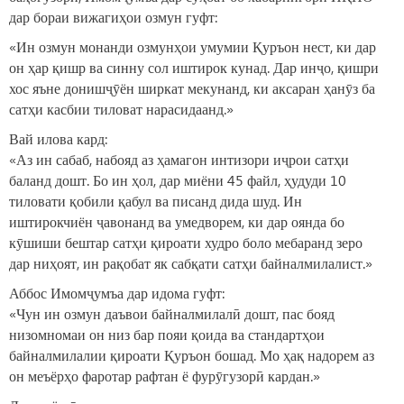
дар бораи вижагиҳои озмун гуфт:
«Ин озмун монанди озмунҳои умумии Қуръон нест, ки дар
он ҳар қишр ва синну сол иштирок кунад. Дар инҷо, қишри
хос яъне донишҷӯён ширкат мекунанд, ки аксаран ҳанӯз ба
сатҳи касбии тиловат нарасидаанд.»
Вай илова кард:
«Аз ин сабаб, набояд аз ҳамагон интизори иҷрои сатҳи
баланд дошт. Бо ин ҳол, дар миёни 45 файл, ҳудуди 10
тиловати қобили қабул ва писанд дида шуд. Ин
иштирокчиён ҷавонанд ва умедворем, ки дар оянда бо
кӯшиши бештар сатҳи қироати худро боло мебаранд зеро
дар ниҳоят, ин рақобат як сабқати сатҳи байналмилалист.»
Аббос Имомҷумъа дар идома гуфт:
«Чун ин озмун даъвои байналмилалӣ дошт, пас бояд
низомномаи он низ бар пояи қоида ва стандартҳои
байналмилалии қироати Қуръон бошад. Мо ҳақ надорем аз
он меъёрҳо фаротар рафтан ё фурӯгузорӣ кардан.»