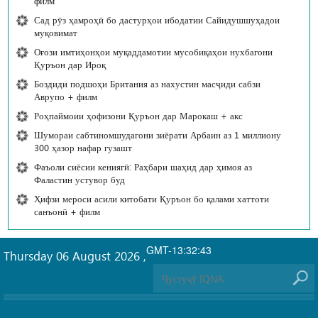
филм
Сад рӯз ҳамроҳӣ бо дастурҳои ибодатии Сайидушшуҳадои
муқовимат
Оғози имтиҳонҳои муқаддамотии мусобиқаҳои нухбагони
Қуръон дар Ироқ
Боздиди подшоҳи Британия аз нахустин масҷиди сабзи
Аврупо + филм
Роҳпаймоии ҳофизони Қуръон дар Марокаш + акс
Шумораи сабтиномшудагони зиёрати Арбаин аз 1 миллиону
300 ҳазор нафар гузашт
Фаъоли сиёсии кениягӣ: Раҳбари шаҳид дар ҳимоя аз
Фаластин устувор буд
Ҳифзи мероси асили китобати Қуръон бо қалами хаттоти
санъонӣ + филм
GMT-13:32:43
Thursday 06 August 2026
,