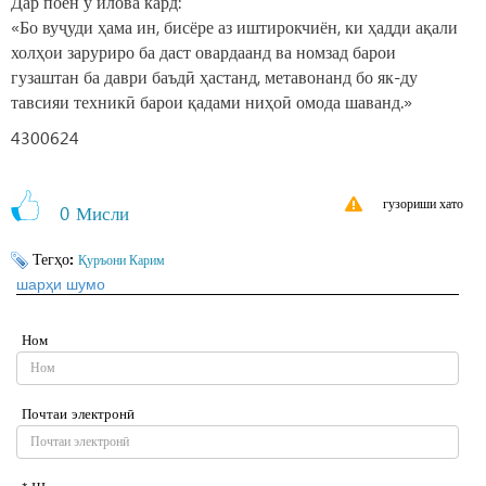
Дар поён ӯ илова кард:
«Бо вуҷуди ҳама ин, бисёре аз иштирокчиён, ки ҳадди ақали
холҳои заруриро ба даст овардаанд ва номзад барои
гузаштан ба даври баъдӣ ҳастанд, метавонанд бо як-ду
тавсияи техникӣ барои қадами ниҳоӣ омода шаванд.»
4300624
гузориши хато
0
Мисли
Тегҳо:
Қуръони Карим
шарҳи шумо
Ном
Почтаи электронӣ