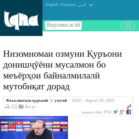
English
Français
.
.
فارسی
Версияи аслӣ
باز
و
بسته
کردن
Низомномаи озмуни Қуръони
منو
донишҷӯёни мусалмон бо
меъёрҳои байналмилалӣ
мутобиқат дорад
Фаъолиятҳои қуръонӣ
умумӣ
14:02 - August 20, 2025
рақами хабар:
3752