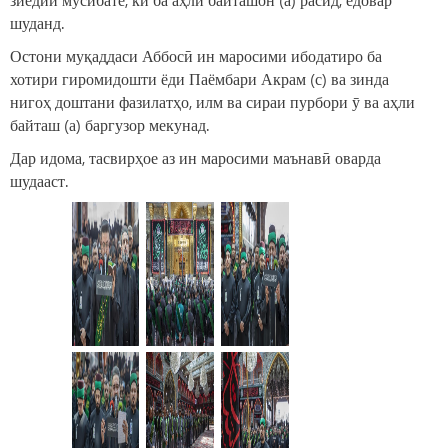
шуданд.
Остони муқаддаси Аббосӣ ин маросими ибодатиро ба
хотири гиромидошти ёди Паёмбари Акрам (с) ва зинда
нигоҳ доштани фазилатҳо, илм ва сираи пурбори ӯ ва аҳли
байташ (а) баргузор мекунад.
Дар идома, тасвирҳое аз ин маросими маънавӣ оварда
шудааст.