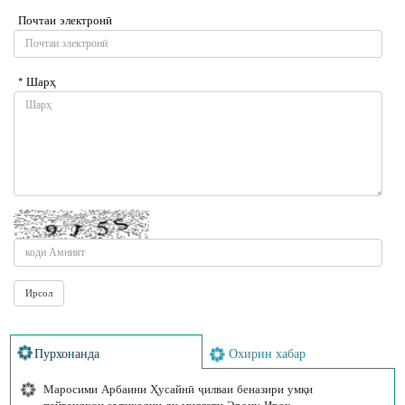
Почтаи электронӣ
* Шарҳ
Пурхонанда
Охирин хабар
Маросими Арбаини Ҳусайнӣ ҷилваи беназири умқи
пайвандҳои эътиқодии ду миллати Эрону Ироқ