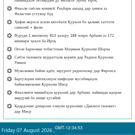
Фаъоли сиёсии кениягӣ: Раҳбари шаҳид дар ҳимоя аз
Фаластин устувор буд
Ҳифзи мероси асили китобати Қуръон бо қалами хаттоти
санъонӣ + филм
Вуруди 1 миллиону 813 ҳазору 188 зоири Арбаин аз 172
кишвари ҷаҳон ба Ироқ
Оғози барномаи тобистонаи Маҷмааи Қуръони Шорҷа
Сабти тиловати мурраттали қориён дар Радиои Қуръони
Уммон
Муколамаи байни адён; зарурате раднопазир дар Фаронса
Баргузории имтиҳонҳои шифоҳии мусобиқаҳои
байналмилалии Қуръони Миср
Фаъолияти мавкибҳои қуръонӣ дар Арбаин; пайванди идораи
мардумӣ бо ишқи ҳусайнӣ
Қадрдонии доварони озмуни қуръонии «Давлати тиловат»
дар Миср
GMT-12:34:53
Friday 07 August 2026
,