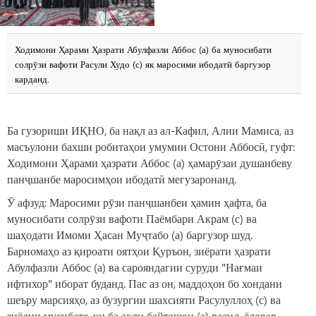
Ходимони Ҳарами Ҳазрати Абулфазли Аббос (а) ба муносибати
солрӯзи вафоти Расули Худо (с) як маросими ибодатӣ баргузор
карданд.
Ба гузориши ИҚНО, ба нақл аз ал-Кафил, Алии Мамиса, аз
масъулони бахши робитаҳои умумии Остони Аббосӣ, гуфт:
Ходимони Ҳарами ҳазрати Аббос (а) ҳамарӯзаи душанбеву
панҷшанбе маросимҳои ибодатӣ мегузаронанд.
Ӯ афзуд: Маросими рӯзи панҷшанбеи ҳамин ҳафта, ба
муносибати солрӯзи вафоти Паёмбари Акрам (с) ва
шаҳодати Имоми Ҳасан Муҷтабо (а) баргузор шуд.
Барномаҳо аз қироати оятҳои Қуръон, зиёрати ҳазрати
Абулфазли Аббос (а) ва сарояндагии суруди "Нағмаи
ифтихор" иборат буданд. Пас аз он, маддоҳон бо хондани
шеъру марсияҳо, аз бузургии шахсияти Расулуллоҳ (с) ва
зиёдии мусибате, ки ба аҳли байташон (а) расид, ёдовар