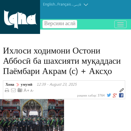
English
Français
.
.
فارسی
Версияи аслӣ
باز
و
بسته
کردن
Ихлоси ходимони Остони
منو
Аббосӣ ба шахсияти муқаддаси
Паёмбари Акрам (с) + Аксҳо
Хона
умумӣ
12:39 - August 23, 2025
рақами хабар:
3764