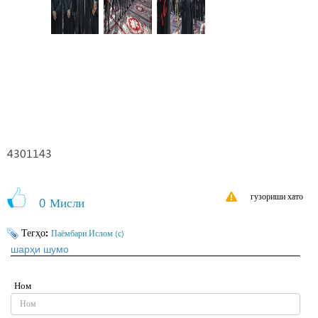
4301143
гузориши хато
0
Мисли
Тегҳо:
Паёмбари Ислом (с)
шарҳи шумо
Ном