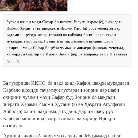
Рӯзҳои охири моҳи Сафар бо вафоти Расули Акрам (с), шаҳодати
Имоми Ҳасан (а) ва шаҳодати Имоми Ризо (а) рост меояд ва ҳар
кадоми ин рӯзҳо лоиқи таваллӣ ва пайванд бо ин шахсиятҳои
муқаддас мебошанд. Гузашта аз ин, ҳамзамон шудани шаби
охирини моҳи Сафар бо рӯзи ҷумъа, заминаеро фароҳам мекунад,
ки мардум бештар ба Имоми Замон (аҷ) рӯ оваранд ва ба Ӯ таваллӣ
кунанд.
Ба гузориши ИҚНО, ба нақл аз ал-Кафил, шаҳри муқаддаси
Карбало шоҳиди таҷаммӯи густардаи зоирин дар шаби
охирини ҷумъаи моҳи Сафар буд. Зоирин бо мақсади
зиёрати Ҳарами Имоми Ҳусайн (а) ва Ҳазрати Абулфазли
Аббос (а) ба ин шаҳр омада буданд. Дар ин шабу рӯз,
Карбало миллионҳо зоир аз дохил ва хориҷи Ироқро
пазируфт.
Арзиши зикри «Аллоҳумма салли ало Муҳаммад ва оли