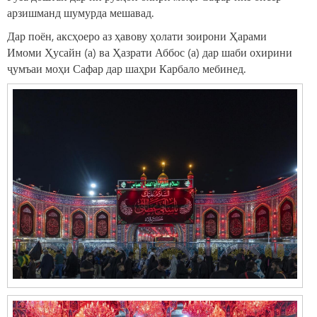
арзишманд шумурда мешавад.
Дар поён, аксҳоеро аз ҳавову ҳолати зоирони Ҳарами
Имоми Ҳусайн (а) ва Ҳазрати Аббос (а) дар шаби охирини
ҷумъаи моҳи Сафар дар шаҳри Карбало мебинед.