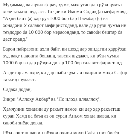
Муҳаммад ва аҷҷил фараҷаҳум», махсусан дар рӯзи ҷумъа
хеле таъкид шудааст. То ҷое ки Имоми Содиқ (а) мефармояд:
"Аҳли байт (а) ҳар рӯз 1000 бор бар Паёмбар (с) ва
хонадони Ӯ салавот мефиристоданд, вале дар рӯзи ҷумъа ин
теъдодро ба 10 000 бор мерасонданд, то савоби бештар ба
даст оранд."
Барои пайравони аҳли байт, ки шояд дар зиндагии ҳаррӯзаи
худ вақт надошта бошанд, тавсия шудааст, ки рӯзи ҷумъа
1000 бор ва дар рӯзҳои дигар 100 бор салавот фиристанд.
Аз дигар амалҳое, ки дар шаби ҷумъаи охирини моҳи Сафар
таъкид шудааст:
Садақа додан,
Зикри "Аллоҳу Акбар" ва "Ло илоҳа иллаллоҳ",
Ҳамчунин хондани ду ракъат намоз, ки дар ҳар ракъаташ
сураи Ҳамд ва баъд аз он сураи Анъом хонда шавад, ки
савоби зиёде дорад.
Рӯза доштан дар ин рӯзҳои охири моҳи Сафар низ бисёр