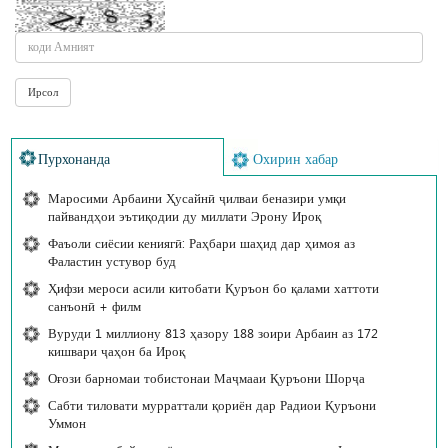
Пурхонанда
Охирин хабар
Маросими Арбаини Ҳусайнӣ ҷилваи беназири умқи
пайвандҳои эътиқодии ду миллати Эрону Ироқ
Фаъоли сиёсии кениягӣ: Раҳбари шаҳид дар ҳимоя аз
Фаластин устувор буд
Ҳифзи мероси асили китобати Қуръон бо қалами хаттоти
санъонӣ + филм
Вуруди 1 миллиону 813 ҳазору 188 зоири Арбаин аз 172
кишвари ҷаҳон ба Ироқ
Оғози барномаи тобистонаи Маҷмааи Қуръони Шорҷа
Сабти тиловати мурраттали қориён дар Радиои Қуръони
Уммон