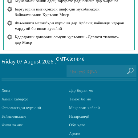
Муколамаи байни адён; зарурате раднопазир дар Фаронса
Баргузории имтиҳонҳои шифоҳии мусобиқаҳои
байналмилалии Қуръони Миср
Фаъолияти мавкибҳои қуръонӣ дар Арбаин; пайванди идораи
мардумӣ бо ишқи ҳусайнӣ
Қадрдонии доварони озмуни қуръонии «Давлати тиловат»
дар Миср
GMT-09:14:46
Friday 07 August 2026
,
Хона
Дар бораи мо
Ҳамаи хабарҳо
Тамос бо мо
Фаъолиятҳои қуръонӣ
Маҷаллаи хабарӣ
Байналмиллал
Назарсанҷӣ
Филм ва акс
Обу ҳаво
Архив