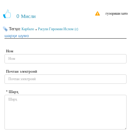
гузориши хато
0
Мисли
Тегҳо:
،
Карбало
Расули Гиромии Ислом (с)
шарҳи шумо
Ном
Почтаи электронӣ
* Шарҳ