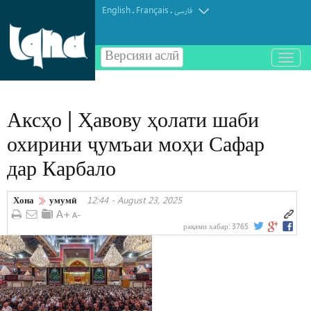
English
Français
.
.
فارسی
Версияи аслӣ
باز
و
بسته
کردن
Аксҳо | Ҳавову ҳолати шаби
منو
охирини ҷумъаи моҳи Сафар
дар Карбало
Хона
умумӣ
12:44 - August 23, 2025
рақами хабар:
3765