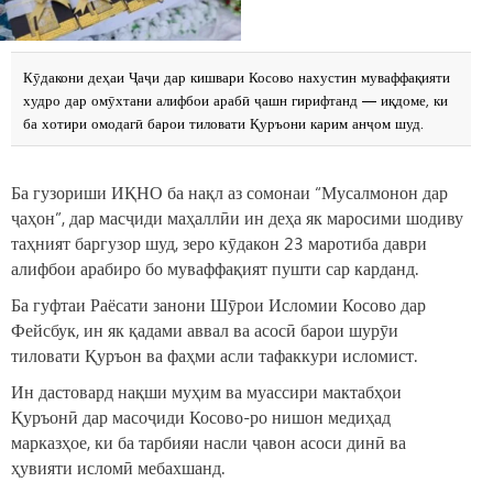
Кӯдакони деҳаи Ҷаҷи дар кишвари Косово нахустин муваффақияти
худро дар омӯхтани алифбои арабӣ ҷашн гирифтанд — иқдоме, ки
ба хотири омодагӣ барои тиловати Қуръони карим анҷом шуд.
Ба гузориши ИҚНО ба нақл аз сомонаи “Мусалмонон дар
ҷаҳон”, дар масҷиди маҳаллӣи ин деҳа як маросими шодиву
таҳният баргузор шуд, зеро кӯдакон 23 маротиба даври
алифбои арабиро бо муваффақият пушти сар карданд.
Ба гуфтаи Раёсати занони Шӯрои Исломии Косово дар
Фейсбук, ин як қадами аввал ва асосӣ барои шурӯи
тиловати Қуръон ва фаҳми асли тафаккури исломист.
Ин дастовард нақши муҳим ва муассири мактабҳои
Қуръонӣ дар масоҷиди Косово-ро нишон медиҳад
марказҳое, ки ба тарбияи насли ҷавон асоси динӣ ва
ҳувияти исломӣ мебахшанд.