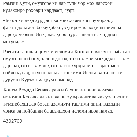
Рамзия Ҳутӣ, омӯзгоре ки дар тӯли чор моҳ дарсҳои
кӯдаконро роҳбарӣ кардааст, гуфт:
«Бо он ки деҳа хурд аст ва хонаҳо ангуштшуморанд,
фарзандонамон бо муҳаббат, эҳтиром ва хоҳиши зиёд ба
дарсҳо меоянд. Ин ҷаласаҳоро пур аз шодӣ ва ҷиддият
мекунад.»
Раёсати занонаи ҷомеаи исломии Косово тавассути шабакаи
омӯзгорони бону, талош дорад, то ба ҳамаи масҷидҳо — ҳам
дар шаҳрҳо ва ҳам деҳаҳо, ҳатто хурдтарин — дастрасӣ
пайдо кунад, то ягон хона аз таълими Ислом ва тиловати
дурусти Қуръон маҳрум намонад.
Хонум Воҷида Беняко, раиси бахши занонаи ҷомеаи
исломии Косово, дар ин ҷашн ҳузур дошт ва як суханронии
таъсирбахш дар бораи аҳамияти таълими динӣ, ваҳдати
ҷомеа ва пойбандӣ ба арзишҳои исломӣ ироа намуд.
4302709