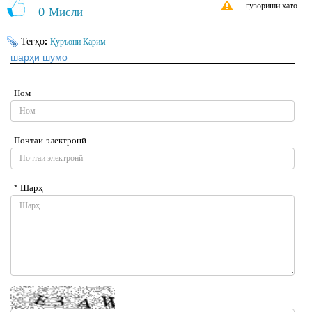
гузориши хато
0
Мисли
Тегҳо:
Қуръони Карим
шарҳи шумо
Ном
Почтаи электронӣ
* Шарҳ