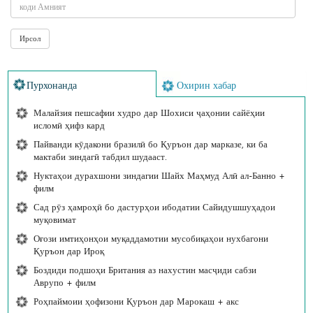
Пурхонанда
Охирин хабар
Малайзия пешсафии худро дар Шохиси ҷаҳонии сайёҳии
исломӣ ҳифз кард
Пайванди кӯдакони бразилӣ бо Қуръон дар марказе, ки ба
мактаби зиндагӣ табдил шудааст.
Нуктаҳои дурахшони зиндагии Шайх Маҳмуд Алӣ ал-Банно +
филм
Сад рӯз ҳамроҳӣ бо дастурҳои ибодатии Сайидушшуҳадои
муқовимат
Оғози имтиҳонҳои муқаддамотии мусобиқаҳои нухбагони
Қуръон дар Ироқ
Боздиди подшоҳи Британия аз нахустин масҷиди сабзи
Аврупо + филм
Роҳпаймоии ҳофизони Қуръон дар Марокаш + акс