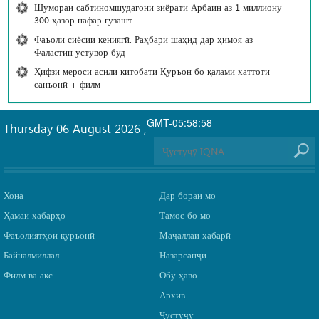
Шумораи сабтиномшудагони зиёрати Арбаин аз 1 миллиону
300 ҳазор нафар гузашт
Фаъоли сиёсии кениягӣ: Раҳбари шаҳид дар ҳимоя аз
Фаластин устувор буд
Ҳифзи мероси асили китобати Қуръон бо қалами хаттоти
санъонӣ + филм
GMT-05:58:58
Thursday 06 August 2026
,
Хона
Дар бораи мо
Ҳамаи хабарҳо
Тамос бо мо
Фаъолиятҳои қуръонӣ
Маҷаллаи хабарӣ
Байналмиллал
Назарсанҷӣ
Филм ва акс
Обу ҳаво
Архив
Ҷустуҷӯ