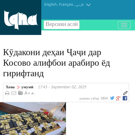
English
Français
.
.
فارسی
Версияи аслӣ
باز
و
بسته
کردن
Кӯдакони деҳаи Ҷаҷи дар
منو
Косово алифбои арабиро ёд
гирифтанд
Хона
умумӣ
17:43 - September 02, 2025
рақами хабар:
3804