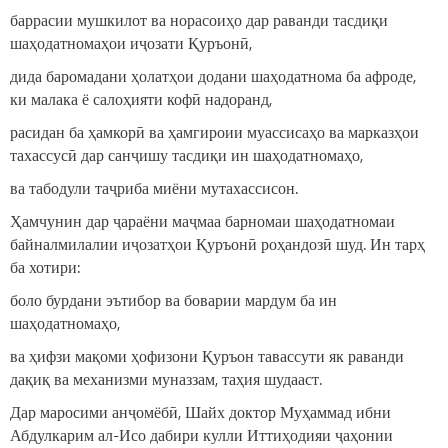
баррасии мушкилот ва норасоиҳо дар раванди тасдиқи
шаҳодатномаҳои иҷозати Қуръонӣ,
дида баромадани ҳолатҳои додани шаҳодатнома ба афроде,
ки малака ё салоҳияти кофӣ надоранд,
расидан ба ҳамкорӣ ва ҳамгироии муассисаҳо ва марказҳои
тахассусӣ дар санҷишу тасдиқи ин шаҳодатномаҳо,
ва табодули таҷриба миёни мутахассисон.
Ҳамчунин дар ҷараёни маҷмаа барномаи шаҳодатномаи
байналмилалии иҷозатҳои Қуръонӣ роҳандозӣ шуд. Ин тарҳ
ба хотири:
боло бурдани эътибор ва боварии мардум ба ин
шаҳодатномаҳо,
ва ҳифзи мақоми ҳофизони Қуръон тавассути як раванди
дақиқ ва механизми муназзам, таҳия шудааст.
Дар маросими анҷомёбӣ, Шайх доктор Муҳаммад ибни
Абдулкарим ал-Исо дабири кулли Иттиҳодияи ҷаҳонии