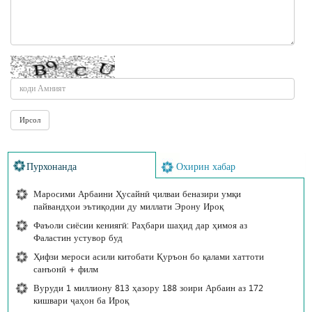
Пурхонанда
Охирин хабар
Маросими Арбаини Ҳусайнӣ ҷилваи беназири умқи
пайвандҳои эътиқодии ду миллати Эрону Ироқ
Фаъоли сиёсии кениягӣ: Раҳбари шаҳид дар ҳимоя аз
Фаластин устувор буд
Ҳифзи мероси асили китобати Қуръон бо қалами хаттоти
санъонӣ + филм
Вуруди 1 миллиону 813 ҳазору 188 зоири Арбаин аз 172
кишвари ҷаҳон ба Ироқ