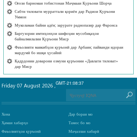
Оғози барномаи тобистонаи Маҷмааи Қуръони Шорҷа
Сабти тиловати мурраттали қориён дар Радиои Қуръони
Уммон
Муколамаи байни адён; зарурате раднопазир дар Фаронса
Баргузории имтиҳонҳои шифоҳии мусобиқаҳои
байналмилалии Қуръони Миср
Фаъолияти мавкибҳои қуръонӣ дар Арбаин; пайванди идораи
мардумӣ бо ишқи ҳусайнӣ
Қадрдонии доварони озмуни қуръонии «Давлати тиловат»
дар Миср
GMT-21:08:37
Friday 07 August 2026
,
Хона
Дар бораи мо
Ҳамаи хабарҳо
Тамос бо мо
Фаъолиятҳои қуръонӣ
Маҷаллаи хабарӣ