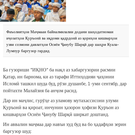
Фаъолиятҳои Маҷмааи байналмилалии додани шаҳодатномаи
иҷозатҳои Қуръонӣ ва иқдоми қадрдонӣ аз қориҳои кишварҳои
узви созмони давлатҳои Осиёи Ҷанубу Шарқӣ дар шаҳри Куала-
Лумпур баргузор гардид.
Ба гузориши "ИҚНО" ба нақл аз хабаргузории расмии
Қатар, ин барнома, ки аз тарафи Иттиҳодияи ҷаҳонии
Исломӣ ташкил шуда буд, рӯзи душанбе, 1-уми сентябр, дар
пойтахти Малайзия ба анҷом расид.
Дар ин маҷлис, гурӯҳе аз уламову мутахассисони улуми
Қуръонӣ ва қироат, инчунин ҳазорон ҳофизи Қуръон аз
кишварҳои Осиёи Ҷанубу Шарқӣ ширкат доштанд.
Ин аввалин маҷмаа дар навъи худ буд ва бо ҳадафҳои зерин
баргузор шуд: