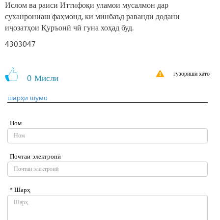
Ислом ва раиси Иттифоқи уламои мусалмон дар
суханрониаш фаҳмонд, ки минбаъд раванди додани
иҷозатҳои Қуръонӣ чӣ гуна хоҳад буд.
4303047
гузориши хато
0
Мисли
шарҳи шумо
Ном
Почтаи электронӣ
* Шарҳ