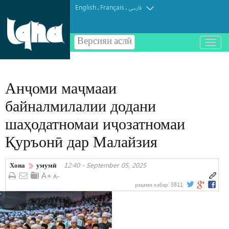
English
Français
.
.
فارسی
Версияи аслӣ
باز
و
بسته
کردن
Анҷоми маҷмааи
منو
байналмилалии додани
шаҳодатномаи иҷозатномаи
Қуръонӣ дар Малайзия
Хона
умумӣ
12:40 - September 05, 2025
рақами хабар:
3811