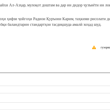
айхи Ал-Азҳар, мулоқот доштам ва дар ин дидор ҷузъиёти ин ло
роҳи ҳифзи ҷойгоҳи Радиои Қуръони Карим, таҳкими рисолати 
бқи баландтарин стандартҳои тасдиқшуда амалӣ хоҳад шуд.
гузори