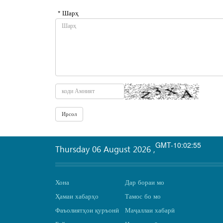
* Шарҳ
GMT-10:02:55
Thursday 06 August 2026
,
Хона
Дар бораи мо
Ҳамаи хабарҳо
Тамос бо мо
Фаъолиятҳои қуръонӣ
Маҷаллаи хабарӣ