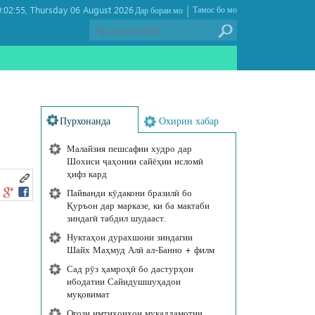
|
:02:55
Thursday 06 August 2026 ,
Тамос бо мо
Дар бораи мо
Пурхонанда
Охирин хабар
Малайзия пешсафии худро дар
Шохиси ҷаҳонии сайёҳии исломӣ
ҳифз кард
Пайванди кӯдакони бразилӣ бо
Қуръон дар марказе, ки ба мактаби
зиндагӣ табдил шудааст.
Нуктаҳои дурахшони зиндагии
Шайх Маҳмуд Алӣ ал-Банно + филм
Сад рӯз ҳамроҳӣ бо дастурҳои
ибодатии Сайидушшуҳадои
муқовимат
Оғози имтиҳонҳои муқаддамотии