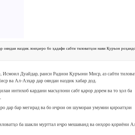
р ояндаи наздик лоиҳаеро бо ҳадафи сабти тиловатҳои нави Қуръон роҳанд
 Исмоил Дуайдар, раиси Радиои Қуръони Миср, аз сабти тилова
ср ва Ал-Азҳар дар ояндаи наздик хабар дод.
илаи интихоб кардани масъулони сабт қарор дорем ва то ҳол ба
.
вро дар бар мегирад ва бо иҷрои он шумораи умумии қироатҳои
иловатҳо ба шакли мурттал иҷро мешаванд ва онҳоро қориёни А