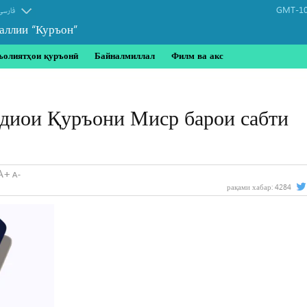
GMT-10
فارسی
аллии “Куръон”
ъолиятҳои қуръонӣ
Байналмиллал
Филм ва акс
диои Қуръони Миср барои сабти
рақами хабар:
4284