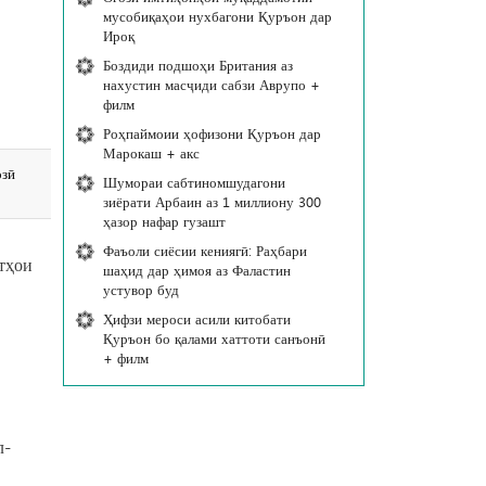
мусобиқаҳои нухбагони Қуръон дар
Ироқ
Боздиди подшоҳи Британия аз
нахустин масҷиди сабзи Аврупо +
филм
Роҳпаймоии ҳофизони Қуръон дар
Марокаш + акс
озӣ
Шумораи сабтиномшудагони
зиёрати Арбаин аз 1 миллиону 300
ҳазор нафар гузашт
Фаъоли сиёсии кениягӣ: Раҳбари
тҳои
шаҳид дар ҳимоя аз Фаластин
устувор буд
Ҳифзи мероси асили китобати
Қуръон бо қалами хаттоти санъонӣ
+ филм
л-