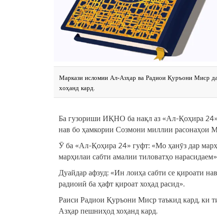
Маркази исломии Ал-Азҳар ва Радиои Қуръони Миср да
хоҳанд кард.
Ба гузориши ИҚНО ба нақл аз «Ал-Қоҳира 24»,
нав бо ҳамкории Созмони миллии расонаҳои Ми
Ӯ ба «Ал-Қоҳира 24» гуфт: «Мо ҳанӯз дар марҳ
марҳилаи сабти амалии тиловатҳо нарасидаем»
Дуайдар афзуд: «Ин лоиҳа сабти се қироати на
радиоиӣ ба ҳафт қироат хоҳад расид».
Раиси Радиои Қуръони Миср таъкид кард, ки т
Азҳар пешниҳод хоҳанд кард.