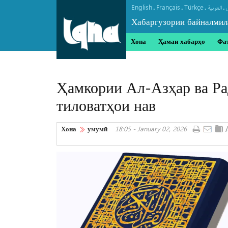
English
Français
Türkçe
.
.
.
.
العربیة
Хабаргузории байналмил
Хона
Ҳамаи хабарҳо
Фа
Ҳамкории Ал-Азҳар ва Ра
тиловатҳои нав
Хона
умумӣ
18:05 - January 02, 2026