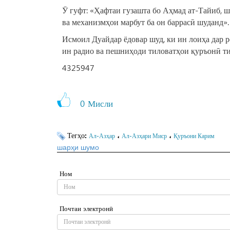
Ӯ гуфт: «Ҳафтаи гузашта бо Аҳмад ат-Тайиб, ш
ва механизмҳои марбут ба он баррасӣ шуданд».
Исмоил Дуайдар ёдовар шуд, ки ин лоиҳа дар 
ин радио ва пешниҳоди тиловатҳои қуръонӣ ти
4325947
0
Мисли
Тегҳо:
،
،
Ал-Азҳар
Ал-Азҳари Миср
Қуръони Карим
шарҳи шумо
Ном
Почтаи электронӣ