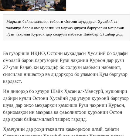
Маркази байналмилалии таблиғи Остони муқаддаси Ҳусайнӣ аз
талошҳо барои омодасозии ин марказ ҷиҳати баргузории маъракаи
Рӯзи ҷаҳонии Қуръон дар солрӯзи мабъаси Паёмбар (с) хабар дод.
Ба гузориши ИҚНО, Остони муқаддаси Ҳусайнӣ бо ҳадафи
омодагӣ барои баргузории Рӯзи ҷаҳонии Қуръон дар рӯзи
27-уми Раҷаб, ки мусодиф бо солрӯзи мабъаси набавист,
силсилаи нишастҳо ва дидорҳоро бо уламоии Қум баргузор
кардааст.
Ин дидорҳо бо ҳузури Шайх Ҳасан ал-Мансурӣ, мушовири
дабири кулли Остони Ҳусайнӣ дар умури қуръонӣ баргузор
шуда, дар онҳо меҳварҳои ҳамоиши Рӯзи ҷаҳонии Қуръон,
барномаҳои ин маърака ва фаъолиятҳои қуръонии Остон
дар арсаи байналмилалӣ ташреҳ гардид.
Ҳамчунин дар роҳи тақвияти ҳамкориҳои илмӣ, ҳайати
Остони муқаддаси Ҳусайнӣ дар дафтари Ҳуҷҷатул-ислом