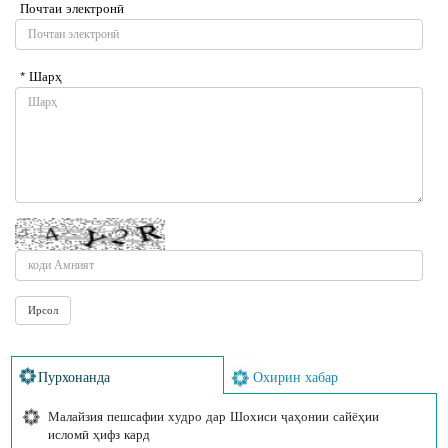
Почтаи электронӣ
* Шарҳ
Пурхонанда
Охирин хабар
Малайзия пешсафии худро дар Шохиси ҷаҳонии сайёҳии
исломӣ ҳифз кард