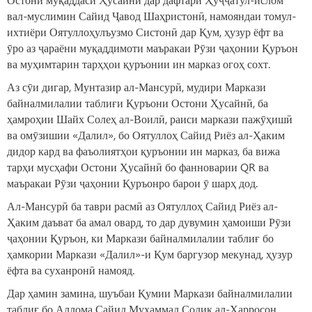
вал-муслимин Сайид Ҷавод Шаҳристонӣ, намояндаи томул-
ихтиёри Оятуллоҳулъузмо Систонӣ дар Қум, ҳузур ёфт ва
ӯро аз ҷараёни муқаддимоти маъракаи Рӯзи ҷаҳонии Қуръон
ва муҳимтарин тарҳҳои қуръонии ин марказ огоҳ сохт.
Аз сӯи дигар, Мунтазир ал-Мансурӣ, мудири Маркази
байналмилалии таблиғи Қуръони Остони Ҳусайнӣ, ба
ҳамроҳии Шайх Солеҳ ал-Воилӣ, раиси маркази пажӯҳишӣ
ва омӯзишии «Далил», бо Оятуллоҳ Сайид Риёз ал-Ҳаким
дидор кард ва фаъолиятҳои қуръонии ин марказ, ба вижа
тарҳи мусҳафи Остони Ҳусайнӣ бо фанноварии QR ва
маъракаи Рӯзи ҷаҳонии Қуръонро барои ӯ шарҳ дод.
Ал-Мансурӣ ба таври расмӣ аз Оятуллоҳ Сайид Риёз ал-
Ҳаким даъват ба амал овард, то дар дувумин ҳамоиши Рӯзи
ҷаҳонии Қуръон, ки Маркази байналмилалии таблиғ бо
ҳамкории Маркази «Далил»-и Қум баргузор мекунад, ҳузур
ёфта ва суханронӣ намояд.
Дар ҳамин замина, шуъбаи Қумии Маркази байналмилалии
таблиғ бо Аллома Сайид Муҳаммад Содиқ ал-Харросон