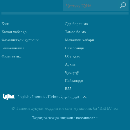
Хона
Дар бораи мо
Ҳамаи хабарҳо
Тамос бо мо
Фаъолиятҳои қуръонӣ
Маҷаллаи хабарӣ
Байналмиллал
Назарсанҷӣ
Филм ва акс
Обу ҳаво
Архив
Ҷустуҷӯ
Пайвандҳо
RSS
English
Français
Türkçe
.
.
.
.
فارسی
العربیة
©
Тамоми ҳуқуқи моддии ин сайт мутааллиқ ба
“ИКНА”
аст
Тарроҳ ва созанда: ширкати
“ Iransamaneh ”