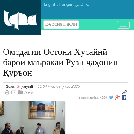
English
Français
.
.
فارسی
Версияи аслӣ
باز
و
بسته
کردن
Омодагии Остони Ҳусайнӣ
منو
барои маъракаи Рӯзи ҷаҳонии
Қуръон
Хона
умумӣ
11:04 - January 03, 2026
рақами хабар:
4290