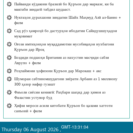
Пайванди кӯдакони бразилӣ бо Қуръон дар марказе, ки ба
мактаби зиндагӣ табдил шудааст.
Нуктаҳои дурахшони зиндагии Шайх Маҳмуд Алӣ ал-Банно +
филм
Сад рӯз ҳамроҳӣ бо дастурҳои ибодатии Сайидушшуҳадои
муқовимат
Оғози имтиҳонҳои муқаддамотии мусобиқаҳои нухбагони
Қуръон дар Ироқ
Боздиди подшоҳи Британия аз нахустин масҷиди сабзи
Аврупо + филм
Роҳпаймоии ҳофизони Қуръон дар Марокаш + акс
Шумораи сабтиномшудагони зиёрати Арбаин аз 1 миллиону
300 ҳазор нафар гузашт
Фаъоли сиёсии кениягӣ: Раҳбари шаҳид дар ҳимоя аз
Фаластин устувор буд
Ҳифзи мероси асили китобати Қуръон бо қалами хаттоти
санъонӣ + филм
GMT-13:31:04
Thursday 06 August 2026
,