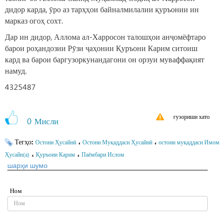
дидор карда, ӯро аз тарҳҳои байналмилалии қуръонии ин
марказ огоҳ сохт.
Дар ин дидор, Аллома ал-Харросон талошҳои анҷомёфтаро
барои роҳандозии Рӯзи ҷаҳонии Қуръони Карим ситоиш
кард ва барои баргузоркунандагони он орзуи муваффақият
намуд.
4325487
гузориши хато
0
Мисли
Тегҳо:
،
،
Остони Ҳусайнӣ
Остони Муқаддаси Ҳусайнӣ
остони муқаддаси Имом
،
،
Ҳусайн(а)
Қуръони Карим
Паёмбари Ислом
шарҳи шумо
Ном