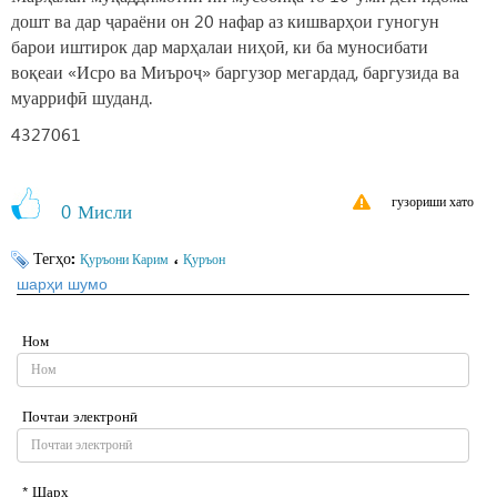
дошт ва дар ҷараёни он 20 нафар аз кишварҳои гуногун
барои иштирок дар марҳалаи ниҳоӣ, ки ба муносибати
воқеаи «Исро ва Миъроҷ» баргузор мегардад, баргузида ва
муаррифӣ шуданд.
4327061
гузориши хато
0
Мисли
Тегҳо:
،
Қуръони Карим
Қуръон
шарҳи шумо
Ном
Почтаи электронӣ
* Шарҳ