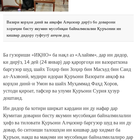
Вазири корҳои динӣ ва авқофи Алҷазоир дирӯз бо доварони
хориҷии бисту якумин мусобиқаи байналмилалии Қуръонии ин
кишвар дидору гуфтугӯ анҷом дод.
Ба гузориши «ИҚНО» ба нақл аз «Алайям», дар ин дидор,
ки дирӯз, 14 дей (24 январ) дар қароргоҳи ин вазоратхона
баргузор шуд, шайх Тоҳир бин Зоҳир бин Масъуд бин Саид
ал-Аъзвонӣ, мудири идораи Қуръони Вазорати авқоф ва
корҳои динӣ-и Умон ва шайх Муҳаммад Фаҳд Хоров,
устоди қироат, тафсир ва улуми Қуръони Сурия ҳузур
доштанд.
Ин дидор ба хотири ширкат кардани ин ду нафар дар
Кумитаи доварии бисту якумин мусобиқаи байналмилалии
ҳифз ва тиловати Қуръони Алҷазоир баргузор шуд ва ин ду
довар, бо ситоиши талошҳои ин кишвар дар хидмат ба
Қуръон, нақш ва мақоми ин мусобиқаи байналмилалиро дар