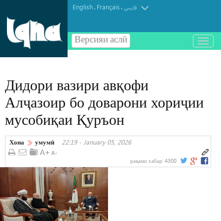
English
Français
.
.
فارسی
Версияи аслӣ
باز
و
بسته
کردن
Дидори вазири авқофи
منو
Алҷазоир бо доварони хориҷии
мусобиқаи Қуръон
Хона
умумӣ
22:19 - January 05, 2026
рақами хабар:
4300