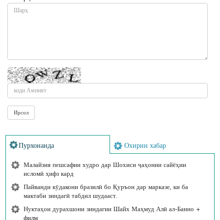
Пурхонанда
Охирин хабар
Малайзия пешсафии худро дар Шохиси ҷаҳонии сайёҳии
исломӣ ҳифз кард
Пайванди кӯдакони бразилӣ бо Қуръон дар марказе, ки ба
мактаби зиндагӣ табдил шудааст.
Нуктаҳои дурахшони зиндагии Шайх Маҳмуд Алӣ ал-Банно +
филм