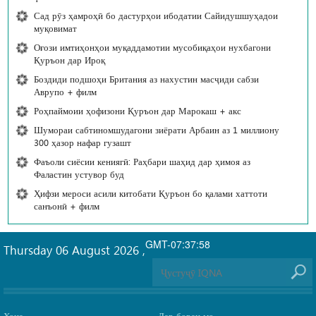
Сад рӯз ҳамроҳӣ бо дастурҳои ибодатии Сайидушшуҳадои
муқовимат
Оғози имтиҳонҳои муқаддамотии мусобиқаҳои нухбагони
Қуръон дар Ироқ
Боздиди подшоҳи Британия аз нахустин масҷиди сабзи
Аврупо + филм
Роҳпаймоии ҳофизони Қуръон дар Марокаш + акс
Шумораи сабтиномшудагони зиёрати Арбаин аз 1 миллиону
300 ҳазор нафар гузашт
Фаъоли сиёсии кениягӣ: Раҳбари шаҳид дар ҳимоя аз
Фаластин устувор буд
Ҳифзи мероси асили китобати Қуръон бо қалами хаттоти
санъонӣ + филм
GMT-07:37:58
Thursday 06 August 2026
,
Хона
Дар бораи мо