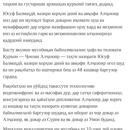
таҳким ва густариши арзишҳои қуръонӣ тавзеҳ доданд.
Юсуф Балмаҳдӣ, вазири корҳои динӣ ва авқофи Алҷазоир
низ дар ин мулоқот барои доварон иқомати хуш ва
муваффақият дар иҷрои вазифаашон орзу кард ва меҳмонон
низ аз истиқболи гарм ва меҳмоннавозии алҷазоириҳо
қадрдонӣ намуданд.
Бисту якумин мусобиқаи байналмилалии ҳифз ва тиловати
Қуръон — Ҷоизаи Алҷазоир — таҳти назорати Юсуф
Балмаҳдӣ, вазири корҳои динӣ ва авқофи Алҷазоир оғоз шуд
ва ин рақобатҳо бо иштироки беш аз 48 кишвар баргузор
гардид.
Рақобатҳои ин рӯйдод тавассути технологияи
видеоконфронс ва аз масофаи дур, дар сатҳи сафоратхонаҳо,
консулгариҳо ва ҳайатҳои дипломатии Алҷазоир дар хориҷ
аз кишвар ва таҳти назорати кумитаи доварони
байналмилалӣ баргузор шуданд, ки иборат аз чор довар аз
Алҷазоир, як довар аз Сурия ва як довар аз Умон буданд.
Марҳалаи муқаддимотии ин мусобиқа то 10-уми дей идома