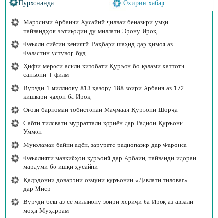
Пурхонанда
Охирин хабар
Маросими Арбаини Ҳусайнӣ ҷилваи беназири умқи
пайвандҳои эътиқодии ду миллати Эрону Ироқ
Фаъоли сиёсии кениягӣ: Раҳбари шаҳид дар ҳимоя аз
Фаластин устувор буд
Ҳифзи мероси асили китобати Қуръон бо қалами хаттоти
санъонӣ + филм
Вуруди 1 миллиону 813 ҳазору 188 зоири Арбаин аз 172
кишвари ҷаҳон ба Ироқ
Оғози барномаи тобистонаи Маҷмааи Қуръони Шорҷа
Сабти тиловати мурраттали қориён дар Радиои Қуръони
Уммон
Муколамаи байни адён; зарурате раднопазир дар Фаронса
Фаъолияти мавкибҳои қуръонӣ дар Арбаин; пайванди идораи
мардумӣ бо ишқи ҳусайнӣ
Қадрдонии доварони озмуни қуръонии «Давлати тиловат»
дар Миср
Вуруди беш аз се миллиону зоири хориҷӣ ба Ироқ аз аввали
моҳи Муҳаррам