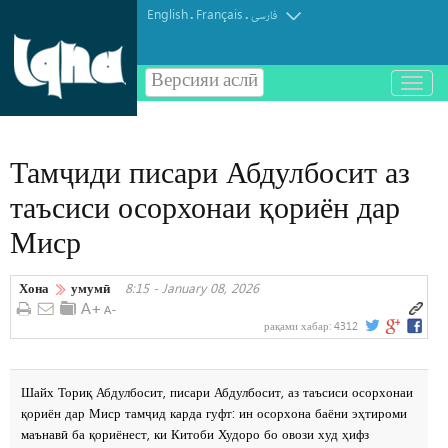
English
Français
.
.
فارسی
Версияи аслӣ
باز
و
بسته
کردن
Тамҷиди писари Абдулбосит аз
منو
таъсиси осорхонаи қориён дар
Миср
Хона
умумӣ
8:15 - January 08, 2026
рақами хабар:
4312
Шайх Ториқ Абдулбосит, писари Абдулбосит, аз таъсиси осорхонаи
қориён дар Миср тамҷид карда гуфт: ин осорхона баёни эҳтироми
маънавӣ ба қориёнест, ки Китоби Худоро бо овози худ ҳифз