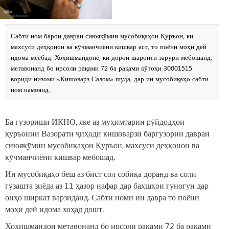
Сабти ном барои давраи сиюякӯмин мусобиқаҳои Қуръон, ки
махсуси деҳқонон ва кӯчманчиёни кишвар аст, то поёни моҳи дей
идома меёбад. Хоҳишмандоне, ки дорои шароити зарурӣ мебошанд,
метавонанд бо ирсоли рақами 72 ба рақами кӯтоҳи 30001515
вориди низоми «Кишоварз Салом» шуда, дар ин мусобиқаҳо сабти
ном намоянд.
Ба гузориши ИКНО, яке аз муҳимтарин рӯйдодҳои
қуръонии Вазорати ҷиҳоди кишоварзӣ баргузории давраи
сиюякӯмин мусобиқаҳои Қуръон, махсуси деҳқонон ва
кӯчманчиёни кишвар мебошад.
Ин мусобиқаҳо беш аз бист сол собиқа доранд ва соли
гузашта зиёда аз 11 ҳазор нафар дар бахшҳои гуногун дар
онҳо ширкат варзиданд. Сабти номи ин давра то поёни
моҳи дей идома хоҳад дошт.
Хоҳишмандон метавонанд бо ирсоли рақами 72 ба рақами