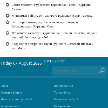
Сабти тиловати мурраттали қориён дар Радиои Қуръони
Уммон
Муколамаи байни адён; зарурате раднопазир дар Фаронса
Баргузории имтиҳонҳои шифоҳии мусобиқаҳои
байналмилалии Қуръони Миср
Фаъолияти мавкибҳои қуръонӣ дар Арбаин; пайванди идораи
мардумӣ бо ишқи ҳусайнӣ
Қадрдонии доварони озмуни қуръонии «Давлати тиловат»
дар Миср
GMT-07:07:51
Friday 07 August 2026
,
Хона
Дар бораи мо
Ҳамаи хабарҳо
Тамос бо мо
Фаъолиятҳои қуръонӣ
Маҷаллаи хабарӣ
Байналмиллал
Назарсанҷӣ