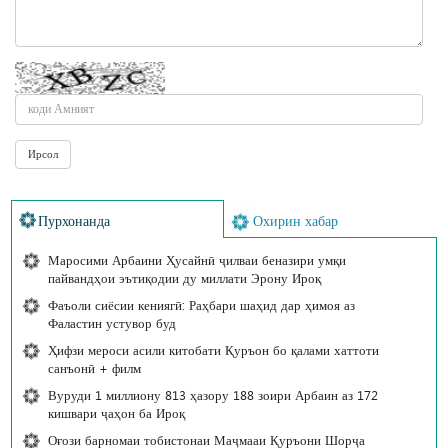
Пурхонанда
Охирин хабар
Маросими Арбаини Ҳусайнӣ ҷилваи беназири умқи
пайвандҳои эътиқодии ду миллати Эрону Ироқ
Фаъоли сиёсии кениягӣ: Раҳбари шаҳид дар ҳимоя аз
Фаластин устувор буд
Ҳифзи мероси асили китобати Қуръон бо қалами хаттоти
санъонӣ + филм
Вуруди 1 миллиону 813 ҳазору 188 зоири Арбаин аз 172
кишвари ҷаҳон ба Ироқ
Оғози барномаи тобистонаи Маҷмааи Қуръони Шорҷа