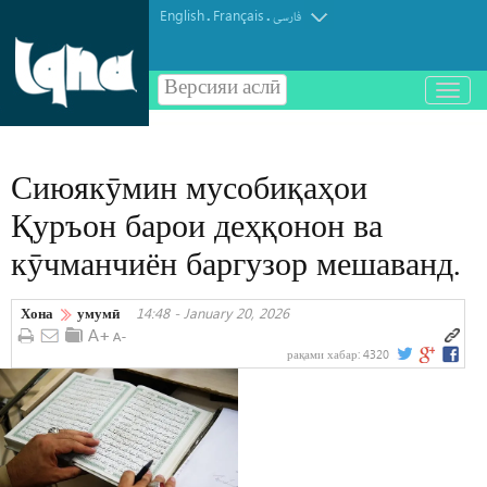
English
Français
.
.
فارسی
Версияи аслӣ
باز
و
بسته
کردن
Сиюякӯмин мусобиқаҳои
منو
Қуръон барои деҳқонон ва
кӯчманчиён баргузор мешаванд.
Хона
умумӣ
14:48 - January 20, 2026
рақами хабар:
4320