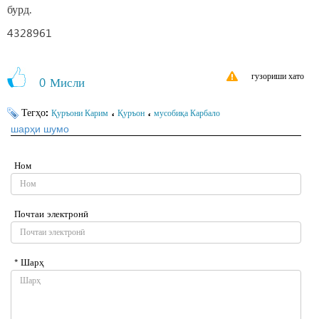
бурд.
4328961
гузориши хато
0
Мисли
Тегҳо:
،
،
Қуръони Карим
Қуръон
мусобиқа Карбало
шарҳи шумо
Ном
Почтаи электронӣ
* Шарҳ