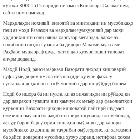
кӯтоҳи 30001515 вориди низоми «Кишоварз Салом» шуда,
сабти ном намоянд.
Марҳилаҳои ноҳиявӣ, вилоятӣ ва минтақаии ин мусобиқаҳо
пеш аз моҳи Рамазон ва марҳилаи ҷумҳуриявӣ дар моҳи
урдибиҳишти соли оянда баргузор мегардад. Бархе аз
ғолибони солҳои гузашта ба дидори Мақоми муаззами
Раҳбарӣ мушарраф шуда, ҳатто дар ҳузури эшон тиловат
анҷом додаанд.
Маҳдӣ Нодӣ, раиси маркази Вазорати ҷиҳоди кишоварзӣ
гуфт: умедворем имсол низ шоҳиди ҳузури фаъолу
густардаи деҳқонон ва кӯчманчиён дар ин рӯйдод бошем.
Нодӣ бо ишора ба ин нукта, ки аз вижагиҳои ин рӯйдод ки
дар давраҳои гузашта низ ҳамчун як меъёр дар фаъолиятҳои
қуръонии Вазорати ҷиҳоди кишоварзӣ пайгирӣ шудааст
омезиши омӯзиш бо рақобати ширкаткунандагон мебошад,
афзуд: барои баргузории синфҳои омӯзишӣ дар канори
мусобиқаҳо аз дониш ва таҷрибаи омӯзгороне, ки ҳамзамон
ба ҳайси доварони мусобиқа ҳузур доранд, истифода хоҳем