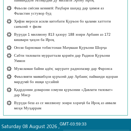
Фаъоли сиёсии кениягӣ: Раҳбари шаҳид дар ҳимоя аз
Фаластин устувор буд
Ҳифзи мероси асили китобати Қуръон бо қалами хаттоти
санъонӣ + филм
Вуруди 1 миллиону 813 ҳазору 188 зоири Арбаин аз 172
кишвари ҷаҳон ба Ироқ
Оғози барномаи тобистонаи Маҷмааи Қуръони Шорҷа
Сабти тиловати мурраттали қориён дар Радиои Қуръони
Уммон
Муколамаи байни адён; зарурате раднопазир дар Фаронса
Фаъолияти мавкибҳои қуръонӣ дар Арбаин; пайванди идораи
мардумӣ бо ишқи ҳусайнӣ
Қадрдонии доварони озмуни қуръонии «Давлати тиловат»
дар Миср
Вуруди беш аз се миллиону зоири хориҷӣ ба Ироқ аз аввали
моҳи Муҳаррам
GMT-03:59:33
Saturday 08 August 2026
,