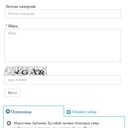
Почтаи электронӣ
* Шарҳ
Пурхонанда
Охирин хабар
Маросими Арбаини Ҳусайнӣ ҷилваи беназири умқи
пайвандҳои эътиқодии ду миллати Эрону Ироқ