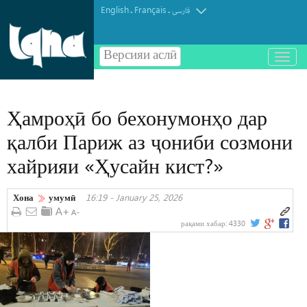
English
Français
.
.
فارسی
Версияи аслӣ
باز
و
بسته
کردن
Ҳамроҳӣ бо бехонумонҳо дар
منو
қалби Париж аз ҷониби созмони
хайрияи «Ҳусайн кист?»
Хона
умумӣ
16:19 - January 25, 2026
рақами хабар:
4330