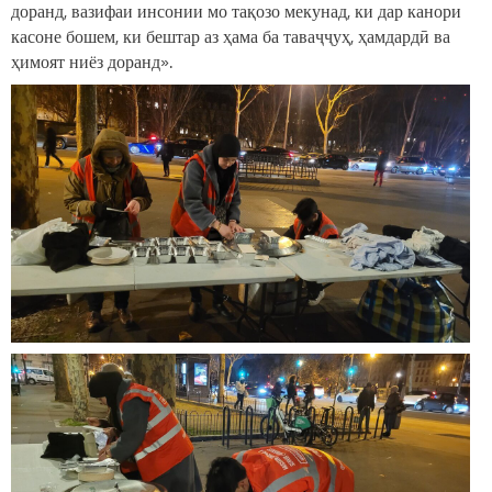
доранд, вазифаи инсонии мо тақозо мекунад, ки дар канори
касоне бошем, ки бештар аз ҳама ба таваҷҷуҳ, ҳамдардӣ ва
ҳимоят ниёз доранд».