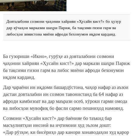
Довталабони созмони ҷаҳонии хайрияи «Ҳусайн кист?» бо ҳузур
дар кӯчаҳои марказии шаҳри Париж, ба тақсими ғизои гарм ва
либосҳои зимистона миёни афроди бехонумон иқдом карданд.
Ба гузориши «Икно», гурӯҳе аз довталабони созмони
ҷаҳонии хайрияи «Ҳусайн кист?» дар маркази шаҳри Париж
ба тақсими ғизои гарм ва либос миёни афроди бехонумон
иқдом карданд.
Дар ҷараёни ин иқдоми башардӯстона, чаҳор нафар аз аъзои
дастаи довталабии ин созмон тавонистанд ба 64 нафар аз
афроди камбизоат ва дар маърази осеб, хӯроки гарми омода
ва либосҳои мувофиқ бо фасли сармо пешниҳод намоянд.
Созмони «Ҳусайн кист?» дар баёнияе бо таъкид бар
масъулиятҳои инсонӣ ва иҷтимоии худ эълом дошт:
«Дар рӯзҳое, ки бисёриҳо дар канори хонаводаҳои худ қарор