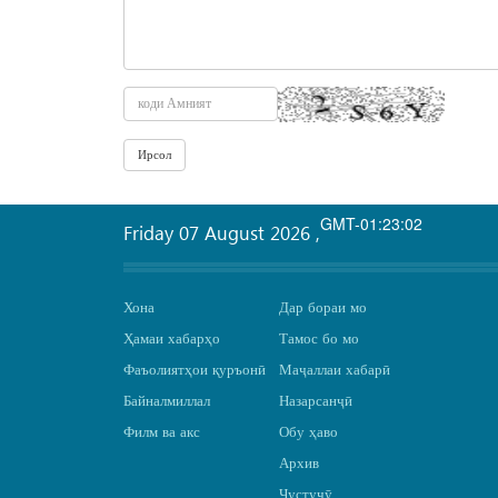
GMT-01:23:02
Friday 07 August 2026
,
Хона
Дар бораи мо
Ҳамаи хабарҳо
Тамос бо мо
Фаъолиятҳои қуръонӣ
Маҷаллаи хабарӣ
Байналмиллал
Назарсанҷӣ
Филм ва акс
Обу ҳаво
Архив
Ҷустуҷӯ