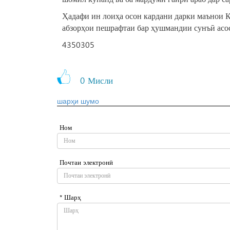
Ҳадафи ин лоиҳа осон кардани дарки маънои Қ
абзорҳои пешрафтаи бар ҳушмандии сунъӣ асо
4350305
0
Мисли
шарҳи шумо
Ном
Почтаи электронӣ
* Шарҳ