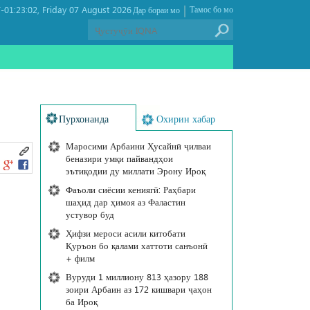
|
01:23:02
Friday 07 August 2026 ,
Тамос бо мо
Дар бораи мо
Пурхонанда
Охирин хабар
Маросими Арбаини Ҳусайнӣ ҷилваи
беназири умқи пайвандҳои
эътиқодии ду миллати Эрону Ироқ
Фаъоли сиёсии кениягӣ: Раҳбари
шаҳид дар ҳимоя аз Фаластин
устувор буд
Ҳифзи мероси асили китобати
Қуръон бо қалами хаттоти санъонӣ
+ филм
Вуруди 1 миллиону 813 ҳазору 188
зоири Арбаин аз 172 кишвари ҷаҳон
ба Ироқ