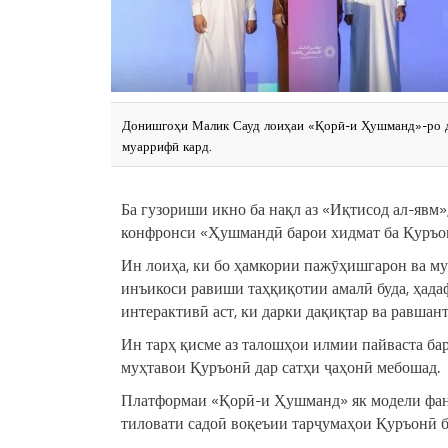
Донишгоҳи Малик Сауд лоиҳаи «Қорӣ-и Ҳушманд»-ро 
муаррифӣ кард.
Ба гузориши икно ба нақл аз «Иқтисод ал-яв
конфронси «Ҳушмандӣ барои хидмат ба Қуръон
Ин лоиҳа, ки бо ҳамкории пажӯҳишгарон ва му
инъикоси равиши таҳқиқотии амалӣ буда, ҳада
интерактивӣ аст, ки дарки дақиқтар ва равша
Ин тарҳ қисме аз талошҳои илмии пайваста б
муҳтавои Қуръонӣ дар сатҳи ҷаҳонӣ мебошад.
Платформаи «Қорӣ-и Ҳушманд» як модели фанн
тиловати садоӣ воқеъии тарҷумаҳои Қуръонӣ 