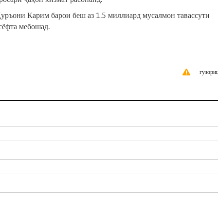
уръони Карим барои беш аз 1.5 миллиард мусалмон тавассути
сёфта мебошад.
гузори