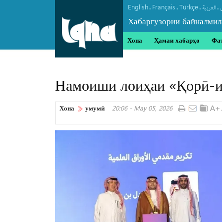
English
Français
Türkçe
.
.
.
.
العربیة
Хабаргузории байналмил
Хона
Ҳамаи хабарҳо
Фа
Намоиши лоиҳаи «Қорӣ-и
Хона
умумӣ
20:06 - May 05, 2026