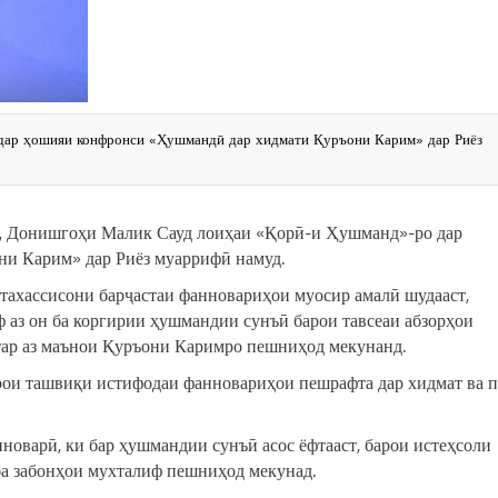
дар ҳошияи конфронси «Ҳушмандӣ дар хидмати Қуръони Карим» дар Риёз
м», Донишгоҳи Малик Сауд лоиҳаи «Қорӣ-и Ҳушманд»-ро дар
и Карим» дар Риёз муаррифӣ намуд.
тахассисони барҷастаи фанновариҳои муосир амалӣ шудааст,
ф аз он ба коргирии ҳушмандии сунъӣ барои тавсеаи абзорҳои
нтар аз маънои Қуръони Каримро пешниҳод мекунанд.
арои ташвиқи истифодаи фанновариҳои пешрафта дар хидмат ва 
оварӣ, ки бар ҳушмандии сунъӣ асос ёфтааст, барои истеҳсоли
ба забонҳои мухталиф пешниҳод мекунад.