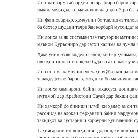
Ин платформа абзорҳои пешрафтаро барои тарҷ
имкон медиҳад, ки маъноҳои дақиқи оётро ба т
Ин фанновариҳо, ҳамчунин бо тақлид аз тилов
ба беҳтар шудани таҷрибаи корбарӣ мусоидат 
Ин лоиҳа аз як системаи тамғагузории матнии 
маънои Қуръониро дар сатҳи калима ва ҷумла б
Ҳамчунин аз як модели садоӣ, ки бар ҳушманди
овозҳои тиловати воқеъӣ буда ва аз талаффузи 
Ин система ҳамчунин як чаҳорчӯби назорати м
таваққуфотро барои ҳамоҳангӣ бо маъноҳои т
Ин лоиҳа ҳамгироии байни тахассуси донишго
иҷтимоӣ дар Арабистони Саудӣ дар бахши фан
Ин ҳамкорӣ бо биниши илмӣ, ки ҳадаф аз он т
расонида ва алоқаи фарҳангии байни мардумонр
таҳқиқот ва густариши корбурди ҳушмандии с
Таҳиягарони ин лоиҳа ният доранд, ки доираи 
шомил кунанд ва ба мардуми ғайри араб дар са