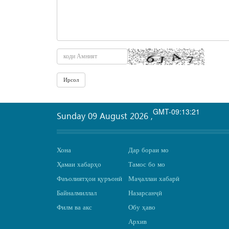
GMT-09:13:21
Sunday 09 August 2026
,
Хона
Дар бораи мо
Ҳамаи хабарҳо
Тамос бо мо
Фаъолиятҳои қуръонӣ
Маҷаллаи хабарӣ
Байналмиллал
Назарсанҷӣ
Филм ва акс
Обу ҳаво
Архив