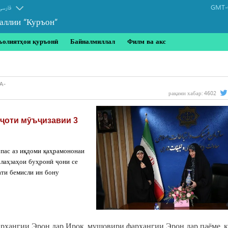
GMT-0
فارسی
аллии “Куръон”
ъолиятҳои қуръонӣ
Байналмиллал
Филм ва акс
рақами хабар:
4602
ҷоти мӯъҷизавии 3
пас аз иқдоми қаҳрамононаи
лаҳзаҳои буҳронӣ ҷони се
ати бемисли ин бону
фарҳангии Эрон дар Ироқ, мушовири фарҳангии Эрон дар паёме, к