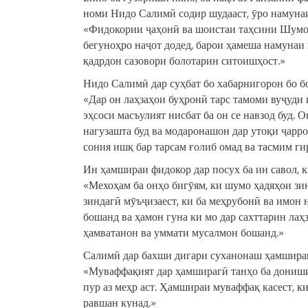
номи Нидо Салимӣ содир шудааст, ӯро намунаи
«Фидокории ҷаҳонӣ ва шоистаи таҳсини Шумо, 
бегуноҳро наҷот додед, барои ҳамеша намунаи 
қадрдон сазовори болотарин ситоишҳост.»
Нидо Салимӣ дар суҳбат бо хабарнигорон бо б
«Дар он лаҳзаҳои буҳронӣ тарс тамоми вуҷуди и
эҳсоси масъулият нисбат ба он се навзод буд. 
нагузашта буд ва модаронашон дар утоқи ҷарро
сония ишқ бар тарсам ғолиб омад ва тасмим ги
Ин ҳамшираи фидокор дар посух ба ин савол, к
«Мехоҳам ба онҳо бигӯям, ки шумо ҳадяҳои зи
зиндагӣ мӯъҷизаест, ки ба меҳрубонӣ ва имон 
бошанд ва ҳамон гуна ки мо дар сахттарин лаҳ
ҳамватанон ва уммати мусалмон бошанд.»
Салимӣ дар бахши дигари суханонаш ҳамшираги
«Муваффақият дар ҳамширагӣ танҳо ба дониши 
пур аз меҳр аст. Ҳамшираи муваффақ касест, к
равшан кунад.»