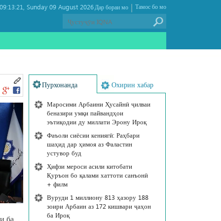
|
9:13:21
Sunday 09 August 2026 ,
Тамос бо мо
Дар бораи мо
Пурхонанда
Охирин хабар
Маросими Арбаини Ҳусайнӣ ҷилваи
беназири умқи пайвандҳои
эътиқодии ду миллати Эрону Ироқ
Фаъоли сиёсии кениягӣ: Раҳбари
шаҳид дар ҳимоя аз Фаластин
устувор буд
Ҳифзи мероси асили китобати
Қуръон бо қалами хаттоти санъонӣ
+ филм
Вуруди 1 миллиону 813 ҳазору 188
зоири Арбаин аз 172 кишвари ҷаҳон
ба Ироқ
и ба