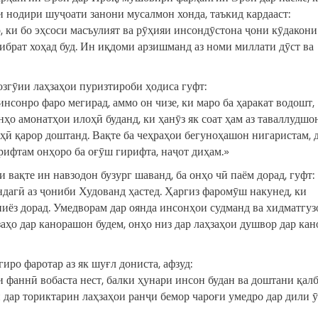
 нодири шуҷоати занони мусалмон хонда, таъкид кардааст:
ки бо эҳсоси масъулият ва рӯҳияи инсондӯстона ҷони кӯдакони
ибрат хоҳад буд. Ин иқдоми арзишманд аз номи миллати дӯст ва
озгӯии лаҳзаҳои пуризтироби ҳодиса гуфт:
нсонро фаро мегирад, аммо он чизе, ки маро ба ҳаракат водошт,
Онҳо амонатҳои илоҳӣ буданд, ки ҳанӯз як соат ҳам аз таваллудшо
ҳӣ қарор доштанд. Вақте ба чеҳраҳои бегуноҳашон нигаристам, д
рифтам онҳоро ба оғӯш гирифта, наҷот диҳам.»
и вақте ин навзодон бузург шаванд, ба онҳо чӣ паём дорад, гуфт
ндагӣ аз ҷониби Худованд ҳастед. Ҳаргиз фаромӯш накунед, ки
ниёз дорад. Умедворам дар оянда инсонҳои судманд ва хидматгуз
заҳо дар канорашон будем, онҳо низ дар лаҳзаҳои душвор дар ка
ро фаротар аз як шуғл дониста, афзуд:
фаннӣ вобаста нест, балки ҳунари инсон будан ва доштани қал
и дар ториктарин лаҳзаҳои ранҷи бемор чароғи умедро дар дили ӯ