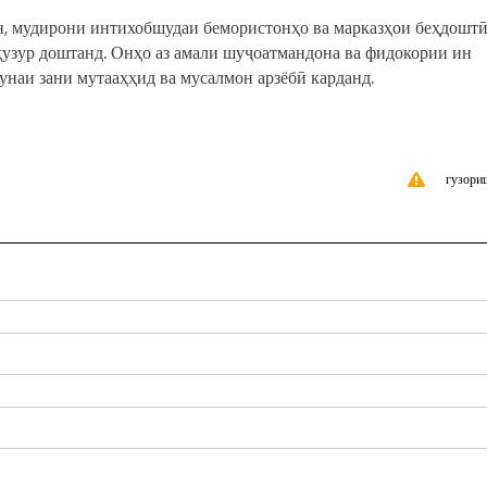
н, мудирони интихобшудаи бемористонҳо ва марказҳои беҳдоштӣ
ҳузур доштанд. Онҳо аз амали шуҷоатмандона ва фидокории ин
унаи зани мутааҳҳид ва мусалмон арзёбӣ карданд.
гузори