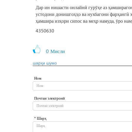
Дар ин нишасти онлайнӣ гурӯҳе аз ҳамшираго
устодони донишгоҳҳо ва нухбагони фарҳангӣ 
ҳамшира изҳори сипос ва меҳр намуда, ӯро нам
4350630
0
Мисли
шарҳи шумо
Ном
Почтаи электронӣ
* Шарҳ