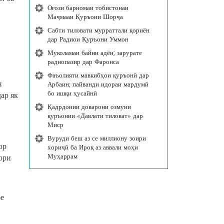
Оғози барномаи тобистонаи
Маҷмааи Қуръони Шорҷа
Сабти тиловати мурраттали қориён
дар Радиои Қуръони Уммон
Муколамаи байни адён; зарурате
раднопазир дар Фаронса
Фаъолияти мавкибҳои қуръонӣ дар
н
Арбаин; пайванди идораи мардумӣ
бо ишқи ҳусайнӣ
ар як
Қадрдонии доварони озмуни
қуръонии «Давлати тиловат» дар
:
Миср
Вуруди беш аз се миллиону зоири
ор
хориҷӣ ба Ироқ аз аввали моҳи
Муҳаррам
нори
бе