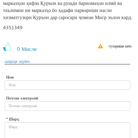
марказҳои ҳифзи Қуръон ва рушди барномаҳои илмӣ ва
таълимии ин марказҳо бо ҳадафи парвариши насли
хизматгузори Қуръон дар саросари ҷомеаи Миср эълон кард.
4351349
гузориши хато
0
Мисли
шарҳи шумо
Ном
Почтаи электронӣ
* Шарҳ