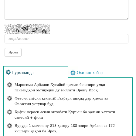
Пурхонанда
Охирин хабар
Маросими Арбаини Ҳусайнӣ ҷилваи беназири умқи
пайвандҳои эътиқодии ду миллати Эрону Ироқ
Фаъоли сиёсии кениягӣ: Раҳбари шаҳид дар ҳимоя аз
Фаластин устувор буд
Ҳифзи мероси асили китобати Қуръон бо қалами хаттоти
санъонӣ + филм
Вуруди 1 миллиону 813 ҳазору 188 зоири Арбаин аз 172
кишвари ҷаҳон ба Ироқ