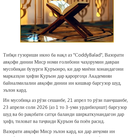
Тибқи гузориши икно ба нақл аз "СoddyBalad", Вазорати
авқофи динии Миср номи ғолибони чаҳорумин давраи
мусобиқаи бузурги Қуръонро, ки дар миёни хонандагони
марказҳои ҳифзи Қуръон дар қароргоҳи Академияи
байналмилалии авқофи динии ин кишвар баргузор шуд,
эълон кард.
Ин мусобиқа аз рӯзи сешанбе, 21 апрел то рӯзи панҷшанбе,
23 апрели соли 2026 (аз 1 то 3-уми урдибиҳишт) баргузор
шуд ва бо рақобати сатҳи баланди ширкаткунандагон дар
ҳифз, тиловат ва таҷвиди Қуръон ба поён расид.
Вазорати авқофи Миср эълон кард, ки дар анҷоми ин