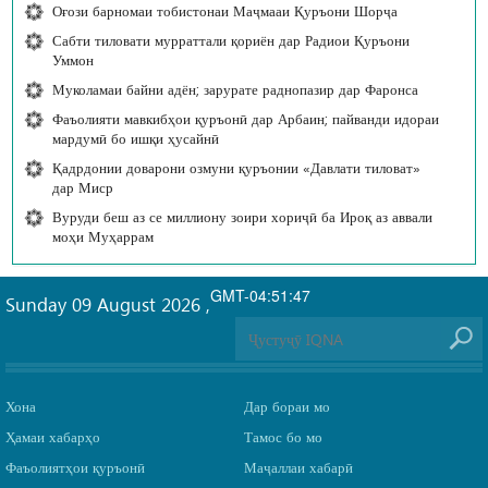
Оғози барномаи тобистонаи Маҷмааи Қуръони Шорҷа
Сабти тиловати мурраттали қориён дар Радиои Қуръони
Уммон
Муколамаи байни адён; зарурате раднопазир дар Фаронса
Фаъолияти мавкибҳои қуръонӣ дар Арбаин; пайванди идораи
мардумӣ бо ишқи ҳусайнӣ
Қадрдонии доварони озмуни қуръонии «Давлати тиловат»
дар Миср
Вуруди беш аз се миллиону зоири хориҷӣ ба Ироқ аз аввали
моҳи Муҳаррам
GMT-04:51:47
Sunday 09 August 2026
,
Хона
Дар бораи мо
Ҳамаи хабарҳо
Тамос бо мо
Фаъолиятҳои қуръонӣ
Маҷаллаи хабарӣ