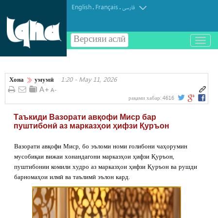
English
Français
.
.
فارسی
Версияи аслӣ
باز
و
بسته
کردن
Хона
умумӣ
1:20 - May 11, 2026
منو
рақами хабар:
4616
Таъкиди Вазорати авқофи Миср бар
пуштибонӣ аз марказҳои ҳифзи Қуръон
Вазорати авқофи Миср, бо эъломи номи ғолибони чаҳорумин
мусобиқаи вижаи хонандагони марказҳои ҳифзи Қуръон,
пуштибонии комили худро аз марказҳои ҳифзи Қуръон ва рушди
барномаҳои илмӣ ва таълимӣ эълон кард.