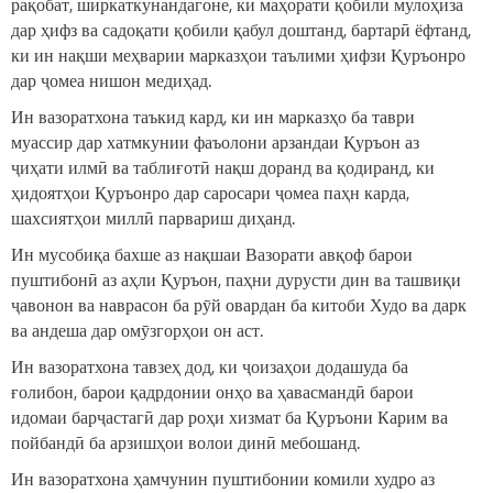
рақобат, ширкаткунандагоне, ки маҳорати қобили мулоҳиза
дар ҳифз ва садоқати қобили қабул доштанд, бартарӣ ёфтанд,
ки ин нақши меҳварии марказҳои таълими ҳифзи Қуръонро
дар ҷомеа нишон медиҳад.
Ин вазоратхона таъкид кард, ки ин марказҳо ба таври
муассир дар хатмкунии фаъолони арзандаи Қуръон аз
ҷиҳати илмӣ ва таблиғотӣ нақш доранд ва қодиранд, ки
ҳидоятҳои Қуръонро дар саросари ҷомеа паҳн карда,
шахсиятҳои миллӣ парвариш диҳанд.
Ин мусобиқа бахше аз нақшаи Вазорати авқоф барои
пуштибонӣ аз аҳли Қуръон, паҳни дурусти дин ва ташвиқи
ҷавонон ва наврасон ба рӯй овардан ба китоби Худо ва дарк
ва андеша дар омӯзгорҳои он аст.
Ин вазоратхона тавзеҳ дод, ки ҷоизаҳои додашуда ба
ғолибон, барои қадрдонии онҳо ва ҳавасмандӣ барои
идомаи барҷастагӣ дар роҳи хизмат ба Қуръони Карим ва
пойбандӣ ба арзишҳои волои динӣ мебошанд.
Ин вазоратхона ҳамчунин пуштибонии комили худро аз