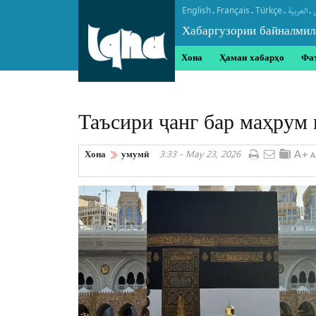
English
Français
Türkçe
.
.
.
.
العربیة
Хабаргузории байналмил
Хона
Ҳамаи хабарҳо
Фа
Таъсири ҷанг бар маҳрум 
Хона
умумӣ
3:33 - May 23, 2026