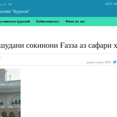
GMT-06
فارسی
аллии “Куръон”
ъолиятҳои қуръонӣ
Байналмиллал
Филм ва акс
шудани сокинони Ғазза аз сафари 
рақами хабар:
4655