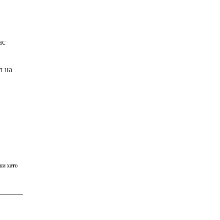
ас
л на
ши хато