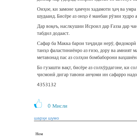
Онҳое, ки замоне ҳамчун хадамоти ҳаҷ ва умра 
шудаанд. Бисёре аз онҳо ё манбаи рӯзии худро 
Дар воқеъ, наслкушии Исроил дар Ғазза дар чан
табдил додааст.
Сафар ба Макка барои таҷдиди нерӯ, фидокорӣ 
танҳо фаластиниёнро аз ғизо, дору ва амният м
метавонад пас аз солҳои бомбаборони ваҳшиёна
Бо гузашти вақт, бисёре аз солхӯрдагоне, ки с
ҷисмонӣ дигар тавони анҷоми ин сафарро надо
4353132
0
Мисли
шарҳи шумо
Ном