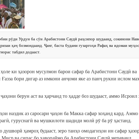
арбии рӯди Урдун ба сӯи Арабистони Саудӣ раҳсипор шудаанд, сокинони Нав
ризаи ҳаҷ бозмондаанд. Ҷанг, баста будани гузаргоҳи Рафаҳ ва идомаи муҳос
тнорас табдил додааст.
 ҳоле ки ҳазорон мусулмон барои сафар ба Арабистони Саудӣ ва
 Ғазза бори дигар аз имкони анҷоми яке аз панҷ рукни ислом ма
ҷаҳони берун аст ва ҳарчанд то ҳадде боз шудааст, аммо Исроил 
ҳои наздик аз саросари ҷаҳон ба Макка сафар хоҳанд кард. Аммо
орагӣ, гуруснагӣ ва мушкилоти шадиди молӣ рӯ ба рӯ ҳастанд.
 душворӣ ҳамроҳ будааст, зеро танҳо омодагиҳои ин сафар ҳазо
ба Миср ва сипас бо ҳавопаймо ба Арабистони Саудӣ мераванд.