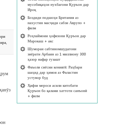
мусобиқаҳои нухбагони Қуръон дар
Ироқ
Боздиди подшоҳи Британия аз
нахустин масҷиди сабзи Аврупо +
филм
Роҳпаймоии ҳофизони Қуръон дар
ори
Марокаш + акс
ира,
Шумораи сабтиномшудагони
зиёрати Арбаин аз 1 миллиону 300
ҳазор нафар гузашт
Фаъоли сиёсии кениягӣ: Раҳбари
шаҳид дар ҳимоя аз Фаластин
ҳрум
устувор буд
Ҳифзи мероси асили китобати
ҳанӯз
Қуръон бо қалами хаттоти санъонӣ
+ филм
рон