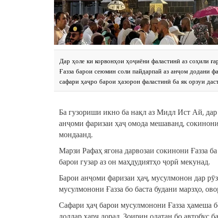
Дар ҳоле ки корвонҳои ҳоҷиёни фаластинӣ аз соҳили ғ
Ғазза барои сеюмин соли пайдарпай аз анҷом додани фа
сафари ҳаҷро барои ҳазорон фаластинӣ ба як орзуи дас
Ба гузориши икно ба нақл аз Мидл Ист Ай, дар
анҷоми фаризаи ҳаҷ омода мешаванд, сокинони
мондаанд.
Марзи Рафаҳ ягона дарвозаи сокинони Ғазза ба 
барои гузар аз он маҳдудиятҳо ҷорӣ мекунад.
Барои анҷоми фаризаи ҳаҷ, мусулмонон дар рӯз
мусулмонони Ғазза бо баста будани марзҳо, ов
Сафари ҳаҷ барои мусулмонони Ғазза ҳамеша бо
доллар харҷ дорад. Зоирин одатан бо автобус 