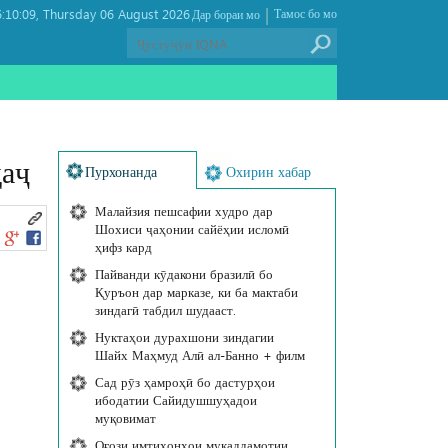
|
:10:09
Thursday 06 August 2026 ,
Тамос бо мо
Дар бораи мо
ҳаҷ
Пурхонанда
Охирин хабар
Малайзия пешсафии худро дар
Шохиси ҷаҳонии сайёҳии исломӣ
ҳифз кард
Пайванди кӯдакони бразилӣ бо
Қуръон дар марказе, ки ба мактаби
зиндагӣ табдил шудааст.
Нуктаҳои дурахшони зиндагии
Шайх Маҳмуд Алӣ ал-Банно + филм
Сад рӯз ҳамроҳӣ бо дастурҳои
ибодатии Сайидушшуҳадои
муқовимат
Оғози имтиҳонҳои муқаддамотии