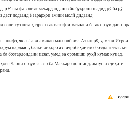
дар Ғазза фаъолият мекарданд, низ бо буҳрони шадид рӯ ба рӯ
аз даст додаанд ё зарарҳои амиқи молӣ дидаанд.
д соли гузашта ҳаҷро аз як вазифаи маънавӣ ба як орзуи дастнор
ва шифо, як сафари амиқан маънавӣ аст. Аз ин рӯ, ҳамлаи Исрои
аҳрум кардааст, балки онҳоро аз таҷрибаҳое низ боздоштааст, ки
 ба бозгардондани иззат, умед ва оромиши рӯҳӣ кумак кунад.
олҳои тӯлонӣ орзуи сафар ба Маккаро доштанд, акнун аз ҷиҳати
ранд.
гузори