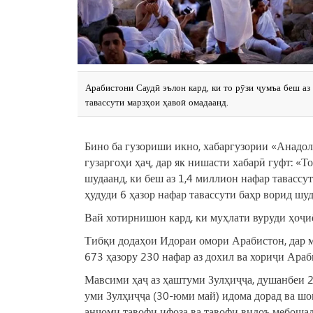
Арабистони Саудӣ эълон кард, ки то рӯзи ҷумъа беш аз
тавассути марзҳои ҳавоӣ омадаанд.
Бино ба гузориши икно, хабаргузории «Анадо
гузаргоҳи ҳаҷ, дар як нишасти хабарӣ гуфт: «
шудаанд, ки беш аз 1,4 миллион нафар тавассут
ҳудуди 6 ҳазор нафар тавассути баҳр ворид шуд
Вай хотирнишон кард, ки муҳлати вуруди ҳоҷиё
Тибқи додаҳои Идораи омори Арабистон, дар м
673 ҳазору 230 нафар аз дохил ва хориҷи Араб
Мавсими ҳаҷ аз ҳаштуми Зулҳиҷҷа, душанбеи 25
уми Зулҳиҷҷа (30-юми май) идома дорад ва шо
анҷоми тавофи ифоза ва тавофи видоъ мебошад