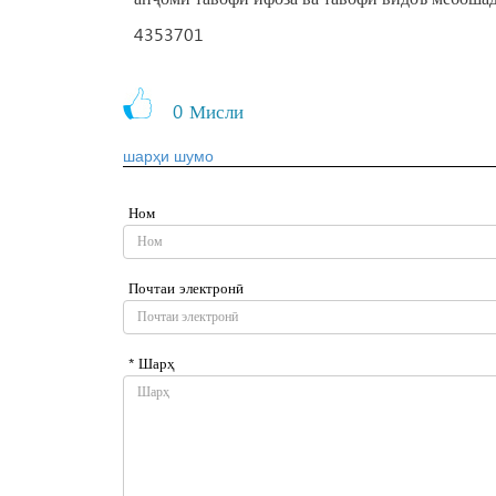
4353701
0
Мисли
шарҳи шумо
Ном
Почтаи электронӣ
* Шарҳ