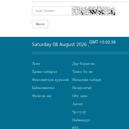
GMT-13:02:38
Saturday 08 August 2026
,
Хона
Дар бораи мо
Ҳамаи хабарҳо
Тамос бо мо
Фаъолиятҳои қуръонӣ
Маҷаллаи хабарӣ
Байналмиллал
Назарсанҷӣ
Филм ва акс
Обу ҳаво
Архив
Ҷустуҷӯ
Пайвандҳо
RSS