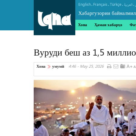
English
Français
Türkçe
.
.
.
.
العربیة
Хабаргузории байналмил
Хона
Ҳамаи хабарҳо
Фа
Вуруди беш аз 1,5 милли
Хона
умумӣ
4:46 - May 25, 2026