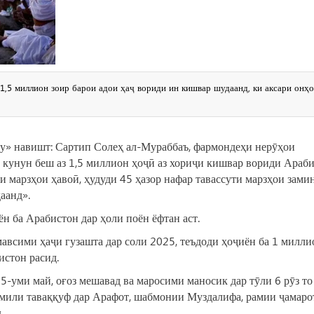
 1,5 миллион зоир барои адои ҳаҷ вориди ин кишвар шудаанд, ки аксари онҳо
лу» навишт: Сартип Солеҳ ал-Мураббаъ, фармондеҳи нерӯҳои
То кунун беш аз 1,5 миллион ҳоҷӣ аз хориҷи кишвар вориди Араб
и марзҳои ҳавоӣ, ҳудуди 45 ҳазор нафар тавассути марзҳои зами
аанд».
н ба Арабистон дар ҳоли поён ёфтан аст.
авсими ҳаҷи гузашта дар соли 2025, теъдоди ҳоҷиён ба 1 милли
истон расид.
-уми май, оғоз мешавад ва маросими маносик дар тӯли 6 рӯз то
мили таваққуф дар Арафот, шабмонии Муздалифа, рамии ҷамаро
.