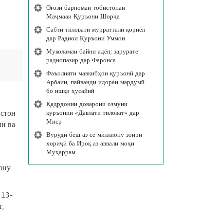
Оғози барномаи тобистонаи
Маҷмааи Қуръони Шорҷа
Сабти тиловати мурраттали қориён
дар Радиои Қуръони Уммон
Муколамаи байни адён; зарурате
раднопазир дар Фаронса
Фаъолияти мавкибҳои қуръонӣ дар
Арбаин; пайванди идораи мардумӣ
бо ишқи ҳусайнӣ
Қадрдонии доварони озмуни
истон
қуръонии «Давлати тиловат» дар
Миср
нӣ ва
Вуруди беш аз се миллиону зоири
хориҷӣ ба Ироқ аз аввали моҳи
Муҳаррам
ону
 13-
т,