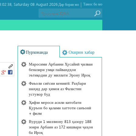
|
:02:38
Saturday 08 August 2026 ,
Тамос бо мо
Дар бораи мо
Пурхонанда
Охирин хабар
Маросими Арбаини Ҳусайнӣ ҷилваи
беназири умқи пайвандҳои
эътиқодии ду миллати Эрону Ироқ
Фаъоли сиёсии кениягӣ: Раҳбари
шаҳид дар ҳимоя аз Фаластин
устувор буд
Ҳифзи мероси асили китобати
Қуръон бо қалами хаттоти санъонӣ
+ филм
Вуруди 1 миллиону 813 ҳазору 188
зоири Арбаин аз 172 кишвари ҷаҳон
ба Ироқ