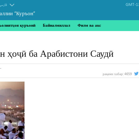
GMT-13
فارسی
аллии “Куръон”
ъолиятҳои қуръонӣ
Байналмиллал
Филм ва акс
он ҳоҷӣ ба Арабистони Саудӣ
рақами хабар:
4659